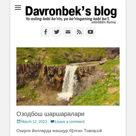
Ё аслинг каби кўрин, ё кўринганинг каби бўл. Ж.Румий
Davronbek's blog
Facebook
Twitter
Email
Feed
YouTube
Озодбош шаршаралари
Posted
March 12, 2023
Leave a comment
on
Охирги йилларда машҳур бўлган Товоқсой