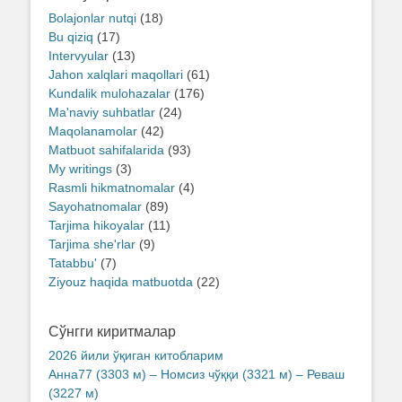
Bolajonlar nutqi
(18)
Bu qiziq
(17)
Intervyular
(13)
Jahon xalqlari maqollari
(61)
Kundalik mulohazalar
(176)
Ma'naviy suhbatlar
(24)
Maqolanamolar
(42)
Matbuot sahifalarida
(93)
My writings
(3)
Rasmli hikmatnomalar
(4)
Sayohatnomalar
(89)
Tarjima hikoyalar
(11)
Tarjima she'rlar
(9)
Tatabbu'
(7)
Ziyouz haqida matbuotda
(22)
Сўнгги киритмалар
2026 йили ўқиган китобларим
Анна77 (3303 м) – Номсиз чўққи (3321 м) – Реваш
(3227 м)