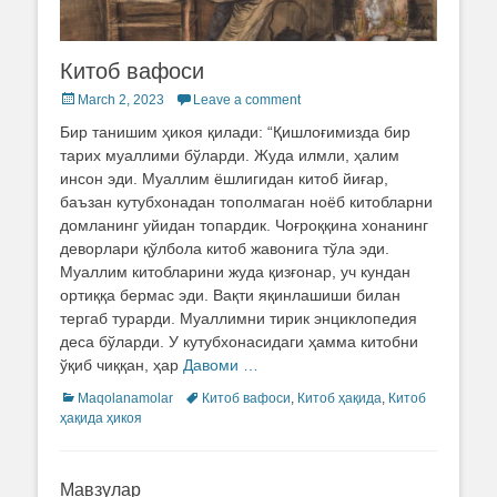
Китоб вафоси
Posted
March 2, 2023
Leave a comment
on
Бир танишим ҳикоя қилади: “Қишлоғимизда бир
тарих муаллими бўларди. Жуда илмли, ҳалим
инсон эди. Муаллим ёшлигидан китоб йиғар,
баъзан кутубхонадан тополмаган ноёб китобларни
домланинг уйидан топардик. Чоғроққина хонанинг
деворлари қўлбола китоб жавонига тўла эди.
Муаллим китобларини жуда қизғонар, уч кундан
ортиққа бермас эди. Вақти яқинлашиши билан
тергаб турарди. Муаллимни тирик энциклопедия
деса бўларди. У кутубхонасидаги ҳамма китобни
ўқиб чиққан, ҳар
Давоми …
Categories
Maqolanamolar
Tags
Китоб вафоси
,
Китоб ҳақида
,
Китоб
ҳақида ҳикоя
Мавзулар