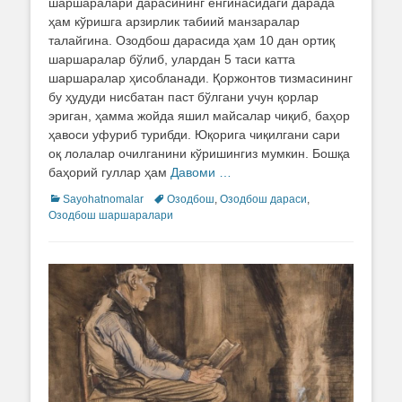
шаршаралари дарасининг ёнгинасидаги дарада
ҳам кўришга арзирлик табиий манзаралар
талайгина. Озодбош дарасида ҳам 10 дан ортиқ
шаршаралар бўлиб, улардан 5 таси катта
шаршаралар ҳисобланади. Қоржонтов тизмасининг
бу ҳудуди нисбатан паст бўлгани учун қорлар
эриган, ҳамма жойда яшил майсалар чиқиб, баҳор
ҳавоси уфуриб турибди. Юқорига чиқилгани сари
оқ лолалар очилганини кўришингиз мумкин. Бошқа
баҳорий гуллар ҳам
Давоми …
Categories
Sayohatnomalar
Tags
Озодбош
,
Озодбош дараси
,
Озодбош шаршаралари