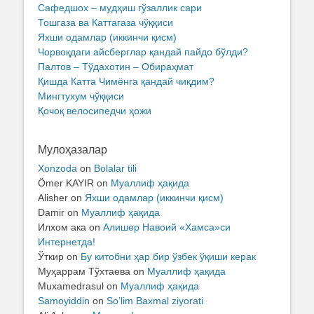
Сафедшох – мудҳиш гўзаллик сари
Тошгаза ва Каттагаза чўққиси
Яхши одамлар (иккинчи қисм)
Чорвоқдаги айсберглар қандай пайдо бўлди?
Палтов – Тўдахотин – Обираҳмат
Қишда Катта Чимёнга қандай чиқдим?
Мингтухум чўққиси
Қочоқ велосипедчи ҳожи
Мулоҳазалар
Xonzoda
on
Bolalar tili
Ömer KAYIR
on
Муаллиф ҳақида
Alisher
on
Яхши одамлар (иккинчи қисм)
Damir
on
Муаллиф ҳақида
Илхом ака
on
Алишер Навоий «Хамса»си
Интернетда!
Ўткир
on
Бу китобни ҳар бир ўзбек ўқиши керак
Муҳаррам Тўхтаева
on
Муаллиф ҳақида
Muxamedrasul
on
Муаллиф ҳақида
Samoyiddin
on
So’lim Baxmal ziyorati