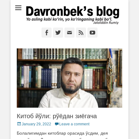
Ё аслинг каби кўрин, ё кўринганинг каби бўл. Ж.Румий
Davronbek's blog
Facebook
Twitter
Email
Feed
YouTube
Китоб йўли: рўёдан зиёгача
Posted
January 29, 2022
Leave a comment
on
Болалигимдан китоблар орасида ўсдим, дея