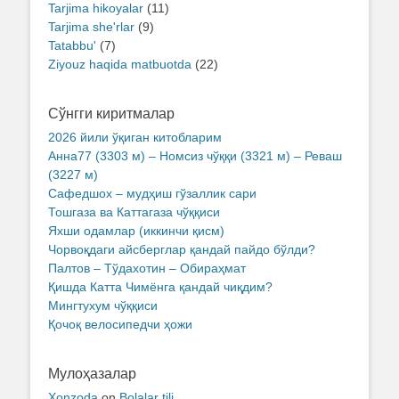
Tarjima hikoyalar
(11)
Tarjima she'rlar
(9)
Tatabbu'
(7)
Ziyouz haqida matbuotda
(22)
Сўнгги киритмалар
2026 йили ўқиган китобларим
Анна77 (3303 м) – Номсиз чўққи (3321 м) – Реваш
(3227 м)
Сафедшох – мудҳиш гўзаллик сари
Тошгаза ва Каттагаза чўққиси
Яхши одамлар (иккинчи қисм)
Чорвоқдаги айсберглар қандай пайдо бўлди?
Палтов – Тўдахотин – Обираҳмат
Қишда Катта Чимёнга қандай чиқдим?
Мингтухум чўққиси
Қочоқ велосипедчи ҳожи
Мулоҳазалар
Xonzoda
on
Bolalar tili