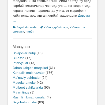
фойдаланишга топширилган. Айни пайтда бу ерда
ҳарбий хизматчилар чанғида учиш, тоғ шароитида
ҳаракатланиш, парапланда учиш, от марафони
каби тоққа мослашган ҳарбий машқларни
Давоми
…
Categories
Sayohatnomalar
Tags
Ўзбек ҳарбийлари
,
Ўзбекистон
армияси
,
Чимён
Мавзулар
Bolajonlar nutqi
(18)
Bu qiziq
(17)
Intervyular
(13)
Jahon xalqlari maqollari
(61)
Kundalik mulohazalar
(176)
Ma'naviy suhbatlar
(24)
Maqolanamolar
(42)
Matbuot sahifalarida
(93)
My writings
(3)
Rasmli hikmatnomalar
(4)
Sayohatnomalar
(89)