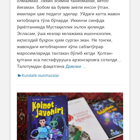
олмайман. Лекин эсимни танибманки, китоб
йиғаман. Бобом ва бувим зиёли инсон ўтган,
иккилари ҳам педагог эдилар. Уйдаги катта жавон
китобларга тўла бўларди. Иккинчи синфда
ўқиётганимда Мустақиллик эълон қилинди.
Эсласам, ўша кезлар келажакка ишончсизлик,
иқтисодий буҳрон ҳукм сурган экан. Не тонгки,
жавондаги китобларнинг кўпи сабзитўғрар
маросимларида тахтакач бўлиб кетди. Қолган-
қутгани эса пистафурушга арзонгаровга сотилди…
Талотумдан фақатгина
Давоми …
Categories
Kundalik mulohazalar