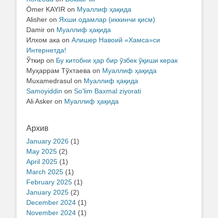
Ömer KAYIR
on
Муаллиф ҳақида
Alisher
on
Яхши одамлар (иккинчи қисм)
Damir
on
Муаллиф ҳақида
Илхом ака
on
Алишер Навоий «Хамса»си
Интернетда!
Ўткир
on
Бу китобни ҳар бир ўзбек ўқиши керак
Муҳаррам Тўхтаева
on
Муаллиф ҳақида
Muxamedrasul
on
Муаллиф ҳақида
Samoyiddin
on
So’lim Baxmal ziyorati
Ali Asker
on
Муаллиф ҳақида
Архив
January 2026
(1)
May 2025
(2)
April 2025
(1)
March 2025
(1)
February 2025
(1)
January 2025
(2)
December 2024
(1)
November 2024
(1)