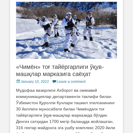
«Чимён» тоғ тайёргарлиги ўқув-
машқлар марказига саёҳат
Posted
January 10, 2022
Leave a comment
on
Мудофаа вазирлиги Ахборот ва оммавий
коммуникациялар департаменти таклифи билан
Ўзбекистон Қуролли Кучлари ташкил этилганининг
30 йиллиги муносабати билан Чимёндаги тоғ
тайёргарлиги ўқув-машқлар марказида бўлдик.
Денгиз сатҳидан 1700 метр баландда жойлашган,
316 гектар майдонга эга ушбу комплекс 2020 йили