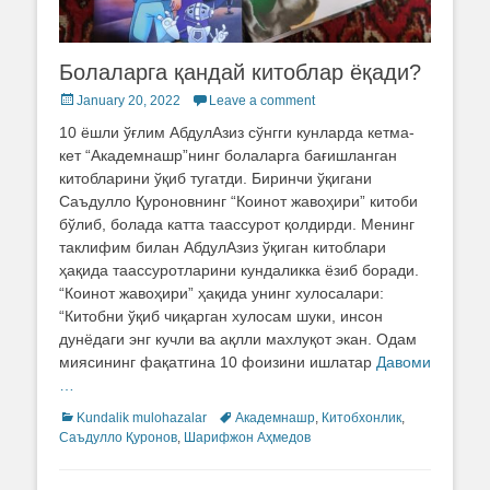
Болаларга қандай китоблар ёқади?
Posted
January 20, 2022
Leave a comment
on
10 ёшли ўғлим АбдулАзиз сўнгги кунларда кетма-
кет “Академнашр”нинг болаларга бағишланган
китобларини ўқиб тугатди. Биринчи ўқигани
Саъдулло Қуроновнинг “Коинот жавоҳири” китоби
бўлиб, болада катта таассурот қолдирди. Менинг
таклифим билан АбдулАзиз ўқиган китоблари
ҳақида таассуротларини кундаликка ёзиб боради.
“Коинот жавоҳири” ҳақида унинг хулосалари:
“Китобни ўқиб чиқарган хулосам шуки, инсон
дунёдаги энг кучли ва ақлли махлуқот экан. Одам
миясининг фақатгина 10 фоизини ишлатар
Давоми
…
Categories
Kundalik mulohazalar
Tags
Академнашр
,
Китобхонлик
,
Саъдулло Қуронов
,
Шарифжон Аҳмедов