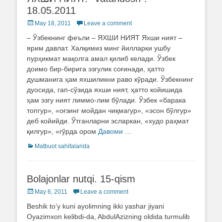
18.05.2011
Posted
May 18, 2011
Leave a comment
on
– Ўзбекнинг феъли – ЯХШИ НИЯТ Яхши ният –
ярим давлат. Халқимиз минг йилларки ушбу
пурҳикмат мақолга амал қилиб келади. Ўзбек
доимо бир-бирига эзгулик соғинади, ҳатто
душманига ҳам яхшиликни раво кўради. Ўзбекнинг
дуосида, гап-сўзида яхши ният, ҳатто койишида
ҳам эзгу ният лиммо-лим бўлади. Ўзбек «барака
топгур», «оғзинг мойдан чиқмагур», «эсон бўлгур»
деб койийди. Ўтганларни эсларкан, «худо раҳмат
қилгур», «гўрда ором
Давоми …
Categories
Matbuot sahifalarida
Bolajonlar nutqi. 15-qism
Posted
May 6, 2011
Leave a comment
on
Beshik to’y kuni ayolimning ikki yashar jiyani
Oyazimxon kelibdi-da, AbdulAzizning oldida turmulib