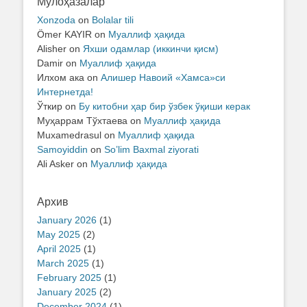
Мулоҳазалар
Xonzoda
on
Bolalar tili
Ömer KAYIR
on
Муаллиф ҳақида
Alisher
on
Яхши одамлар (иккинчи қисм)
Damir
on
Муаллиф ҳақида
Илхом ака
on
Алишер Навоий «Хамса»си
Интернетда!
Ўткир
on
Бу китобни ҳар бир ўзбек ўқиши керак
Муҳаррам Тўхтаева
on
Муаллиф ҳақида
Muxamedrasul
on
Муаллиф ҳақида
Samoyiddin
on
So’lim Baxmal ziyorati
Ali Asker
on
Муаллиф ҳақида
Архив
January 2026
(1)
May 2025
(2)
April 2025
(1)
March 2025
(1)
February 2025
(1)
January 2025
(2)
December 2024
(1)