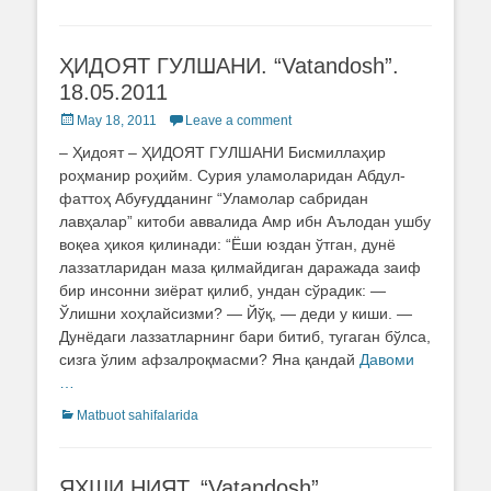
ҲИДОЯТ ГУЛШАНИ. “Vatandosh”.
18.05.2011
Posted
May 18, 2011
Leave a comment
on
– Ҳидоят – ҲИДОЯТ ГУЛШАНИ Бисмиллаҳир
роҳманир роҳийм. Сурия уламоларидан Аб­дул­
фаттоҳ Абуғудданинг “Уламолар сабридан
лавҳалар” китоби аввалида Амр ибн Аълодан ушбу
воқеа ҳикоя қилинади: “Ёши юздан ўтган, дунё
лаззатларидан маза қилмайдиган даражада заиф
бир инсонни зиёрат қилиб, ундан сўрадик: —
Ўлишни хоҳлайсизми? — Йўқ, — деди у киши. —
Дунёдаги лаззатларнинг бари битиб, тугаган бўлса,
сизга ўлим афзалроқмасми? Яна қандай
Давоми
…
Categories
Matbuot sahifalarida
ЯХШИ НИЯТ. “Vatandosh”.