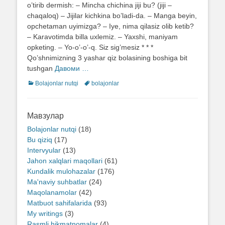
o’tirib dermish: – Mincha chichina jiji bu? (jiji –
chaqaloq) – Jijilar kichkina bo’ladi-da. – Manga beyin,
opchetaman uyimizga? – Iye, nima qilasiz olib ketib?
– Karavotimda billa uxlemiz. – Yaxshi, maniyam
opketing. – Yo-o’-o’-q. Siz sig’mesiz * * *
Qo’shnimizning 3 yashar qiz bolasining boshiga bit
tushgan
Давоми …
Categories
Bolajonlar nutqi
Tags
bolajonlar
Мавзулар
Bolajonlar nutqi
(18)
Bu qiziq
(17)
Intervyular
(13)
Jahon xalqlari maqollari
(61)
Kundalik mulohazalar
(176)
Ma'naviy suhbatlar
(24)
Maqolanamolar
(42)
Matbuot sahifalarida
(93)
My writings
(3)
Rasmli hikmatnomalar
(4)