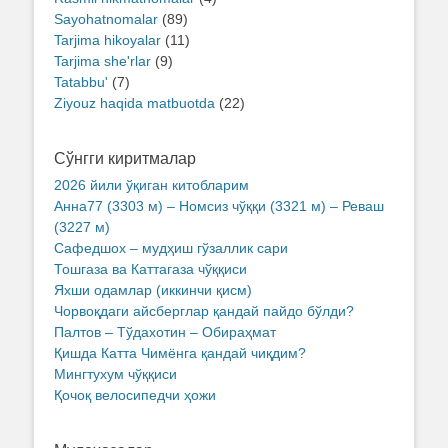
Sayohatnomalar
(89)
Tarjima hikoyalar
(11)
Tarjima she'rlar
(9)
Tatabbu'
(7)
Ziyouz haqida matbuotda
(22)
Сўнгги киритмалар
2026 йили ўқиган китобларим
Анна77 (3303 м) – Номсиз чўққи (3321 м) – Реваш
(3227 м)
Сафедшох – мудҳиш гўзаллик сари
Тошгаза ва Каттагаза чўққиси
Яхши одамлар (иккинчи қисм)
Чорвоқдаги айсберглар қандай пайдо бўлди?
Палтов – Тўдахотин – Обираҳмат
Қишда Катта Чимёнга қандай чиқдим?
Мингтухум чўққиси
Қочоқ велосипедчи ҳожи