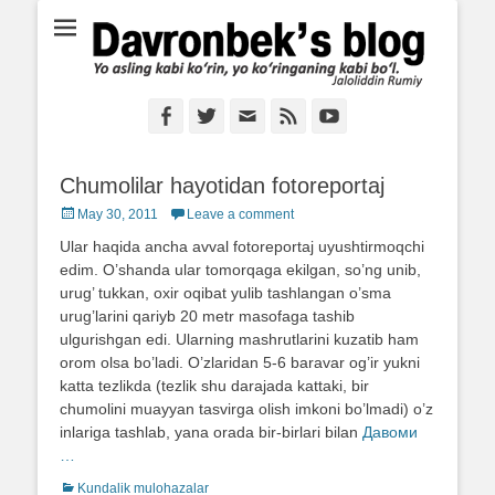
Ё аслинг каби кўрин, ё кўринганинг каби бўл. Ж.Румий
Davronbek's blog
Facebook
Twitter
Email
Feed
YouTube
Chumolilar hayotidan fotoreportaj
Posted
May 30, 2011
Leave a comment
on
Ular haqida ancha avval fotoreportaj uyushtirmoqchi
edim. O’shanda ular tomorqaga ekilgan, so’ng unib,
urug’ tukkan, oxir oqibat yulib tashlangan o’sma
urug’larini qariyb 20 metr masofaga tashib
ulgurishgan edi. Ularning mashrutlarini kuzatib ham
orom olsa bo’ladi. O’zlaridan 5-6 baravar og’ir yukni
katta tezlikda (tezlik shu darajada kattaki, bir
chumolini muayyan tasvirga olish imkoni bo’lmadi) o’z
inlariga tashlab, yana orada bir-birlari bilan
Давоми
…
Categories
Kundalik mulohazalar