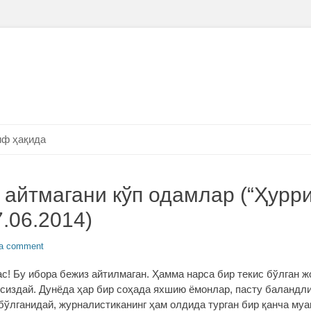
ф ҳақида
 айтмагани кўп одамлар (“Ҳурри
7.06.2014)
 a comment
с! Бу ибора бежиз айтилмаган. Ҳамма нарса бир текис бўлган ж
осиздай. Дунёда ҳар бир соҳада яхшию ёмонлар, пасту баландли
бўлганидай, журналистиканинг ҳам олдида турган бир қанча му