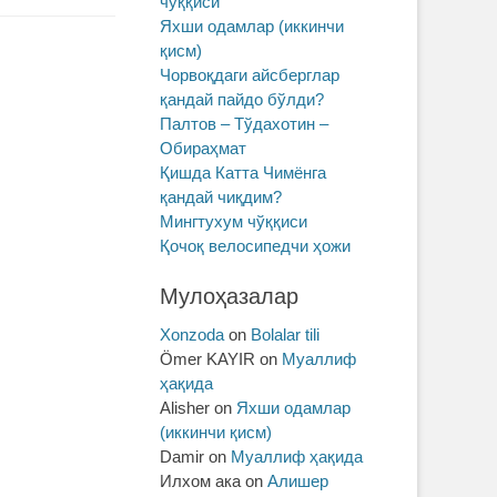
чўққиси
Яхши одамлар (иккинчи
қисм)
Чорвоқдаги айсберглар
қандай пайдо бўлди?
Палтов – Тўдахотин –
Обираҳмат
Қишда Катта Чимёнга
қандай чиқдим?
Мингтухум чўққиси
Қочоқ велосипедчи ҳожи
Мулоҳазалар
Xonzoda
on
Bolalar tili
Ömer KAYIR
on
Муаллиф
ҳақида
Alisher
on
Яхши одамлар
(иккинчи қисм)
Damir
on
Муаллиф ҳақида
Илхом ака
on
Алишер