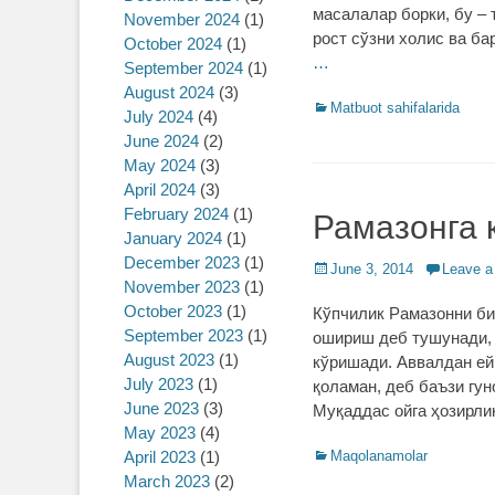
масалалар борки, бу –
November 2024
(1)
рост сўзни холис ва ба
October 2024
(1)
…
September 2024
(1)
August 2024
(3)
Categories
Matbuot sahifalarida
July 2024
(4)
June 2024
(2)
May 2024
(3)
April 2024
(3)
February 2024
(1)
Рамазонга 
January 2024
(1)
December 2023
(1)
Posted
June 3, 2014
Leave 
November 2023
(1)
on
October 2023
(1)
Кўпчилик Рамазонни би
September 2023
(1)
ошириш деб тушунади, 
August 2023
(1)
кўришади. Аввалдан ей
July 2023
(1)
қоламан, деб баъзи гу
June 2023
(3)
Муқаддас ойга ҳозирли
May 2023
(4)
April 2023
(1)
Categories
Maqolanamolar
March 2023
(2)