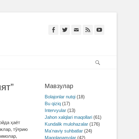
Facebook
Twitter
Email
Feed
YouTube
Search
ят”
Мавзулар
Bolajonlar nutqi
(18)
Bu qiziq
(17)
Intervyular
(13)
Jahon xalqlari maqollari
(61)
ойда ҳаёт
Kundalik mulohazalar
(176)
клар, тўғрию
Ma'naviy suhbatlar
(24)
аммолар,
Maqolanamolar
(42)