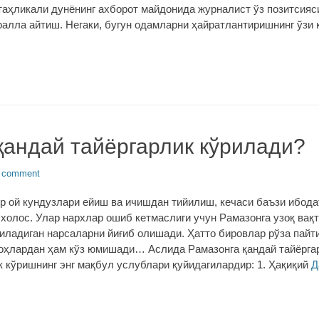
 таҳликали дунёнинг ахборот майдонида журналист ўз позитсияс
ралла айтиш. Негаки, бугун одамларни ҳайратлантиришнинг ўзи 
қандай тайёргарлик кўрилади?
a comment
р ой кундузлари ейиш ва ичишдан тийилиш, кечаси баъзи ибода
холос. Улар нархлар ошиб кетмаслиги учун Рамазонга узоқ вақт
иладиган нарсаларни йиғиб олишади. Ҳатто бировлар рўза пайт
ноҳлардан ҳам кўз юмишади… Аслида Рамазонга қандай тайёрга
к кўришнинг энг мақбул услублари қуйидагилардир: 1. Ҳақиқий
Д