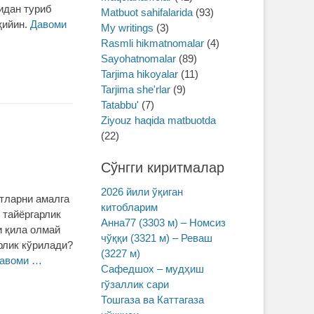
идан туриб
Matbuot sahifalarida
(93)
қийин.
Давоми
My writings
(3)
Rasmli hikmatnomalar
(4)
Sayohatnomalar
(89)
Tarjima hikoyalar
(11)
Tarjima she'rlar
(9)
Tatabbu'
(7)
Ziyouz haqida matbuotda
(22)
Сўнгги киритмалар
2026 йили ўқиган
тларни амалга
китобларим
 тайёргарлик
Анна77 (3303 м) – Номсиз
и қила олмай
чўққи (3321 м) – Реваш
рлик кўрилади?
(3227 м)
авоми …
Сафедшох – мудҳиш
гўзаллик сари
Тошгаза ва Каттагаза