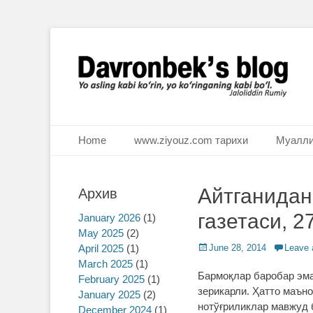
Ё аслинг каби кўрин, ё кўринганинг каби бўл. Ж.Румий
Davronbek's blog
Primary Menu
Skip
Home
www.ziyouz.com тарихи
Муалли
to
content
Айтганидан
Архив
газетаси, 2
January 2026
(1)
May 2025
(2)
April 2025
(1)
Posted
June 28, 2014
Leave
on
March 2025
(1)
Бармоқлар баробар эма
February 2025
(1)
зерикарли. Ҳатто маън
January 2025
(2)
нотўғриликлар мавжуд 
December 2024
(1)