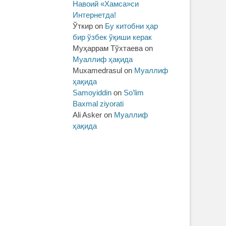
Навоий «Хамса»си
Интернетда!
Ўткир
on
Бу китобни ҳар
бир ўзбек ўқиши керак
Муҳаррам Тўхтаева
on
Муаллиф ҳақида
Muxamedrasul
on
Муаллиф
ҳақида
Samoyiddin
on
So’lim
Baxmal ziyorati
Ali Asker
on
Муаллиф
ҳақида