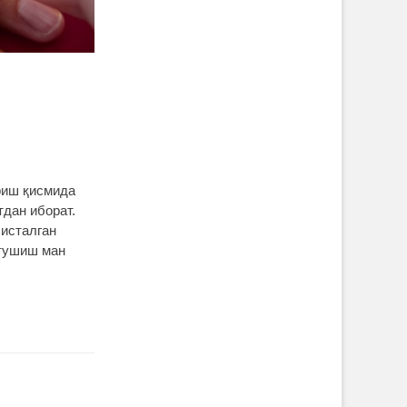
ириш қисмида
дан иборат.
 исталган
 тушиш ман