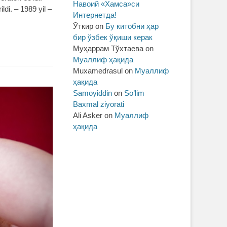
Навоий «Хамса»си
ldi. – 1989 yil –
Интернетда!
Ўткир
on
Бу китобни ҳар
бир ўзбек ўқиши керак
Муҳаррам Тўхтаева
on
Муаллиф ҳақида
Muxamedrasul
on
Муаллиф
ҳақида
Samoyiddin
on
So’lim
Baxmal ziyorati
Ali Asker
on
Муаллиф
ҳақида