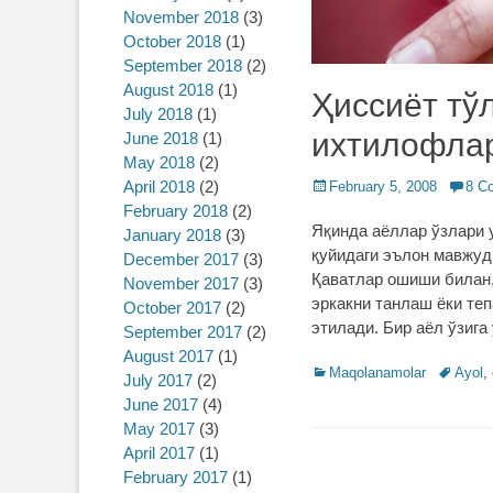
November 2018
(3)
October 2018
(1)
September 2018
(2)
August 2018
(1)
Ҳиссиёт тў
July 2018
(1)
ихтилофла
June 2018
(1)
May 2018
(2)
April 2018
(2)
Posted
February 5, 2008
8 C
on
February 2018
(2)
Яқинда аёллар ўзлари у
January 2018
(3)
қуйидаги эълон мавжуд
December 2017
(3)
Қаватлар ошиши билан,
November 2017
(3)
эркакни танлаш ёки теп
October 2017
(2)
этилади. Бир аёл ўзиг
September 2017
(2)
August 2017
(1)
Categories
Maqolanamolar
Tags
Ayol
,
July 2017
(2)
June 2017
(4)
May 2017
(3)
April 2017
(1)
February 2017
(1)