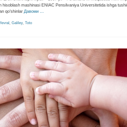
on hisoblash mashinasi ENIAC Pensilvaniya Universitetida ishga tushiri
dan qo’shinlar
Давоми …
gs
fevral
,
Galiley
,
Toto