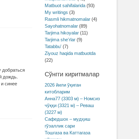
Matbuot sahifalarida
(93)
My writings
(3)
Rasmli hikmatnomalar
(4)
Sayohatnomalar
(89)
Tarjima hikoyalar
(11)
Tarjima she'rlar
(9)
Tatabbu'
(7)
Ziyouz haqida matbuotda
(22)
у добраться
Сўнгги киритмалар
й дождь.
 и синее
2026 йили ўқиган
китобларим
Анна77 (3303 м) – Номсиз
чўққи (3321 м) – Реваш
(3227 м)
Сафедшох – мудҳиш
гўзаллик сари
Тошгаза ва Каттагаза