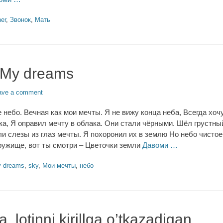
er
,
Звонок
,
Мать
My dreams
ave a comment
небо. Вечная как мои мечты. Я не вижу конца неба, Всегда хоч
ка, Я оправил мечту в облака. Они стали чёрными. Шёл грустны
и слезы из глаз мечты. Я похоронил их в землю Но небо чистое
ружище, вот ты смотри – Цветочки земли
Давоми …
 dreams
,
sky
,
Мои мечты
,
небо
ga, lotinni kirillga o’tkazadigan