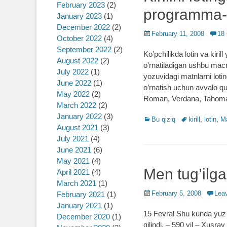
February 2023
(2)
programma-
January 2023
(1)
December 2022
(2)
Posted
February 11, 2008
18
October 2022
(4)
on
September 2022
(2)
Ko’pchilikda lotin va kir
August 2022
(2)
o’rnatiladigan ushbu mac
July 2022
(1)
yozuvidagi matnlarni loti
June 2022
(1)
o’rnatish uchun avvalo quy
May 2022
(2)
Roman, Verdana, Tahoma
March 2022
(2)
January 2022
(3)
Categories
Bu qiziq
Tags
kirill
,
lotin
,
M
August 2021
(3)
July 2021
(4)
June 2021
(6)
May 2021
(4)
Men tug’il
April 2021
(4)
March 2021
(1)
Posted
February 5, 2008
Lea
February 2021
(1)
on
January 2021
(1)
15 Fevral Shu kunda yuz 
December 2020
(1)
qilindi. – 590 yil – Xusrav