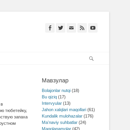
Facebook
Twitter
Email
Feed
YouTube
Search
Мавзулар
Bolajonlar nutqi
(18)
Bu qiziq
(17)
Intervyular
(13)
 в
Jahon xalqlari maqollari
(61)
ою тюбетейку,
Kundalik mulohazalar
(176)
вствую запаха
Ma'naviy suhbatlar
(24)
грустном
Maqolanamolar
(42)