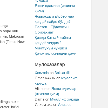
чўққиси
Яхши одамлар (иккинчи
қисм)
Чорвоқдаги айсберглар
қандай пайдо бўлди?
turiga
Палтов – Тўдахотин –
rqali kirill
Обираҳмат
mumkin. Makrosni
Қишда Катта Чимёнга
kazish (Times New
қандай чиқдим?
Мингтухум чўққиси
Қочоқ велосипедчи ҳожи
Мулоҳазалар
Xonzoda
on
Bolalar tili
Ömer KAYIR
on
Муаллиф
ҳақида
Alisher
on
Яхши одамлар
(иккинчи қисм)
Damir
on
Муаллиф ҳақида
 o’limga hukm
Илхом ака
on
Алишер
ratori bo’ldi. –