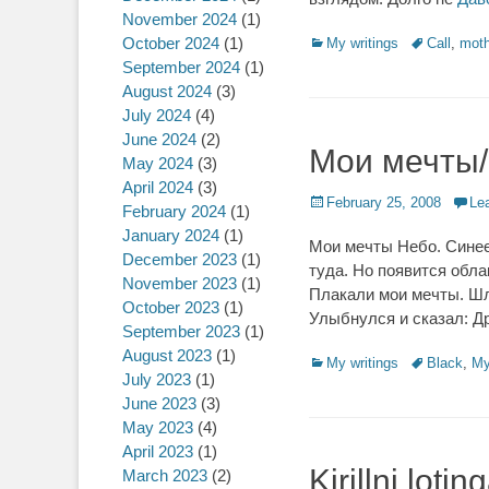
November 2024
(1)
October 2024
(1)
Categories
My writings
Tags
Call
,
moth
September 2024
(1)
August 2024
(3)
July 2024
(4)
June 2024
(2)
Мои мечты/
May 2024
(3)
April 2024
(3)
Posted
February 25, 2008
Le
February 2024
(1)
on
January 2024
(1)
Мои мечты Небо. Синее 
December 2023
(1)
туда. Но появится обла
November 2023
(1)
Плакали мои мечты. Шл
October 2023
(1)
Улыбнулся и сказал: Д
September 2023
(1)
August 2023
(1)
Categories
My writings
Tags
Black
,
My
July 2023
(1)
June 2023
(3)
May 2023
(4)
April 2023
(1)
Kirillni lotin
March 2023
(2)