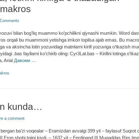
makros
 Comments
ill yozuvi bilan bog’liq muammo ko’pchilikni qiynashi mumkin. Word das
ros orqali bu muammoni yetishga imkon topilsa ajab emas. Bu macros o
nga va aksincha lotin yozuvidagi matnlarni kirill yozuviga o’tkazish 
idagi .bas fayllarni ko’chirib oling: Cyr3Lat.bas – Kirillni lotinga o’t
, Arial
Давоми …
akros
gan kunda…
ve a comment
bergan ba’zi voqealar – Eramizdan avvalgi 399 yil – faylasuf Suqrot
 II Eron shohi tojini kiydi. – 1637 yil – Ferdinand III Muqaddas Rim Impe