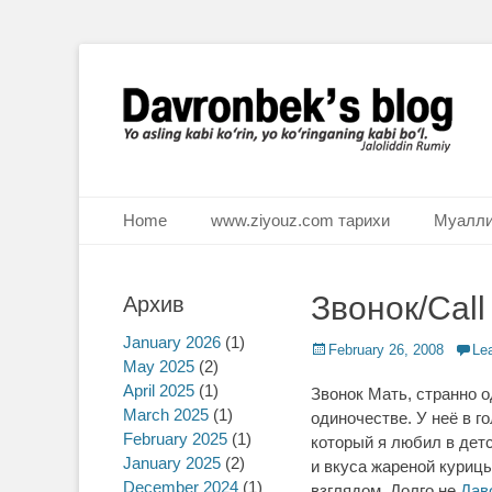
Ё аслинг каби кўрин, ё кўринганинг каби бўл. Ж.Румий
Davronbek's blog
Primary Menu
Skip
Home
www.ziyouz.com тарихи
Муалли
to
content
Звонок/Call
Архив
January 2026
(1)
Posted
February 26, 2008
Le
May 2025
(2)
on
April 2025
(1)
Звонок Мать, странно 
March 2025
(1)
одиночестве. У неё в г
February 2025
(1)
который я любил в дет
January 2025
(2)
и вкуса жареной курицы
December 2024
(1)
взглядом. Долго не
Дав