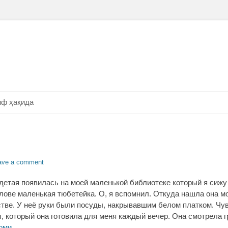
ф ҳақида
ave a comment
одетая появилась на моей маленькой библиотеке который я сижу
олове маленькая тюбетейка. О, я вспомнил. Откуда нашла она м
стве. У неё руки были посуды, накрывавшим белом платком. Чу
, который она готовила для меня каждый вечер. Она смотрела 
оми …