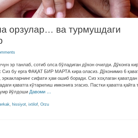
ла орзулар… ва турмушдаги
р
omments
чун эр танлаб, сотиб олса бўладиган дўкон очилди. Дўконга к
: Сиз бу ерга ФАҚАТ БИР МАРТА кира оласиз. Дўконимиз 6 қават
 эркакларнинг сифати ҳам ошиб боради. Сиз хоҳлаган қаватдан
адаги қаватга кўтарилиш имконига эгасиз. Пастки қаватга қайта
а умр йўлдоши
Давоми …
erkak
,
hissiyot
,
ixtilof
,
Orzu