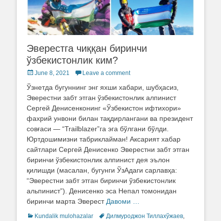
Эверестга чиққан биринчи
ўзбекистонлик ким?
Posted
June 8, 2021
Leave a comment
on
Ўзнетда бугуннинг энг яхши хабари, шубҳасиз,
Эверестни забт этган ўзбекистонлик алпинист
Сергей Денисенконинг «Ўзбекистон ифтихори»
фахрий унвони билан тақдирлангани ва президент
совғаси — “Trailblazer”га эга бўлгани бўлди.
Юртдошимизни табриклайман! Аксарият хабар
сайтлари Сергей Денисенко Эверестни забт этган
биринчи ўзбекистонлик алпинист дея эълон
қилишди (масалан, бугунги ЎзАдаги сарлавҳа:
“Эверестни забт этган биринчи ўзбекистонлик
альпинист”). Денисенко эса Непал томонидан
биринчи марта Эверест
Давоми …
Categories
Kundalik mulohazalar
Tags
Дилмуроджон Тиллахўжаев
,