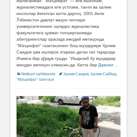
ишлаганман. “Маърифат” — илк ишхонам,
журналистикадаги илк устозим, танти ва ҳалим
инсонлар йиғилган катта даргоҳ. 2001 йили
Ўзбекистон давлат жаҳон тиллари
университетининг халқаро журналистика
факультетига ҳужжат топширганимда
абитуриентлар орасида ижодий имтиҳонда
“Маърифат” газетасининг бош муҳаррири Ҳалим
Саидов ҳам иштирок этаркан деган гап тарқалди.
Ичимга бир қўрқув тушди. “Ишқилиб бу муҳаррир
мендан имтиҳон олмасин-да. Катта бир
Давоми …
Categories
Matbuot sahifalarida
Tags
Ҳалим Саидов
,
Ҳалим Саййид
,
“Маърифат” газетаси