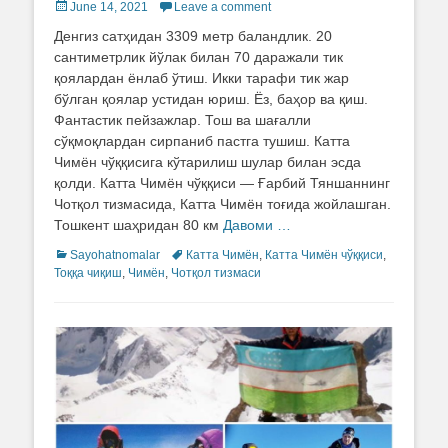
Posted
June 14, 2021
Leave a comment
on
Денгиз сатҳидан 3309 метр баландлик. 20
сантиметрлик йўлак билан 70 даражали тик
қоялардан ёнлаб ўтиш. Икки тарафи тик жар
бўлган қоялар устидан юриш. Ёз, баҳор ва қиш.
Фантастик пейзажлар. Тош ва шағалли
сўқмоқлардан сирпаниб пастга тушиш. Катта
Чимён чўққисига кўтарилиш шулар билан эсда
қолди. Катта Чимён чўққиси — Ғарбий Тяншаннинг
Чотқол тизмасида, Катта Чимён тоғида жойлашган.
Тошкент шаҳридан 80 км
Давоми …
Categories
Sayohatnomalar
Tags
Катта Чимён
,
Катта Чимён чўққиси
,
Тоққа чиқиш
,
Чимён
,
Чотқол тизмаси