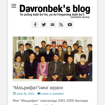
Ё аслинг каби кўрин, ё кўринганинг каби бўл. Ж.Румий
Davronbek's blog
Facebook
Twitter
Email
Feed
YouTube
“Маърифат”нинг юраги
Posted
June 30, 2021
Leave a comment
on
Мен “Маърифат” газетасида 2001-2005 йиллари