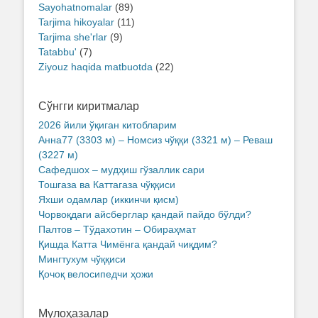
Sayohatnomalar
(89)
Tarjima hikoyalar
(11)
Tarjima she'rlar
(9)
Tatabbu'
(7)
Ziyouz haqida matbuotda
(22)
Сўнгги киритмалар
2026 йили ўқиган китобларим
Анна77 (3303 м) – Номсиз чўққи (3321 м) – Реваш
(3227 м)
Сафедшох – мудҳиш гўзаллик сари
Тошгаза ва Каттагаза чўққиси
Яхши одамлар (иккинчи қисм)
Чорвоқдаги айсберглар қандай пайдо бўлди?
Палтов – Тўдахотин – Обираҳмат
Қишда Катта Чимёнга қандай чиқдим?
Мингтухум чўққиси
Қочоқ велосипедчи ҳожи
Мулоҳазалар