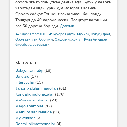
оролга эга бўлган улкан денгиз эди. Бугун у деярли
харитадан ўчди, ўрни қум мозорга айланди…
Оролга саёҳат Тошкент вокзалидан бошланди.
Ташқарида 40 даража иссиқ. Плацкарт вагон ичи
эса 50 даража бор эди.
Давоми …
Categories
Sayohatnomalar
Tags
Бухоро буғуси
,
Мўйноқ
,
Нукус
,
Орол
,
Орол денгизи
,
Оролқум
,
Саксовул
,
Хонгул
,
Қуйи Амударё
биосфера резервати
Мавзулар
Bolajonlar nutqi
(18)
Bu qiziq
(17)
Intervyular
(13)
Jahon xalqlari maqollari
(61)
Kundalik mulohazalar
(176)
Ma'naviy suhbatlar
(24)
Maqolanamolar
(42)
Matbuot sahifalarida
(93)
My writings
(3)
Rasmli hikmatnomalar
(4)