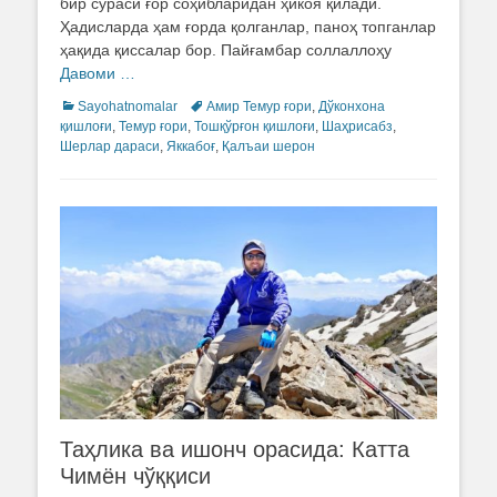
бир сураси ғор соҳибларидан ҳикоя қилади.
Ҳадисларда ҳам ғорда қолганлар, паноҳ топганлар
ҳақида қиссалар бор. Пайғамбар соллаллоҳу
Давоми …
Categories
Sayohatnomalar
Tags
Амир Темур ғори
,
Дўконхона
қишлоғи
,
Темур ғори
,
Тошқўрғон қишлоғи
,
Шаҳрисабз
,
Шерлар дараси
,
Яккабоғ
,
Қалъаи шерон
Таҳлика ва ишонч орасида: Катта
Чимён чўққиси