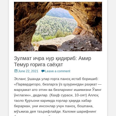
Зулмат ичра нур қидириб: Амир
Темур ғорига саёҳат
Posted
June 22, 2021
Leave a comment
on
Эсланг, ўшанда улар ғорга паноҳ истаб боришиб:
«Парвардигоро, бизларга ўз ҳузурингдан раҳмат —
марҳамат ато этгин ва бизларнинг ишимизни Ўзинг
ўнглагин», дедилар. (Каҳф сураси, 10-оят) Аллоҳ
таоло Қуръони каримда ғорлар ҳақида хабар
бераркан, уни инсонлар учун паноҳ, бошпана,
мўъжиза дея таърифлайди. Каломи шарифнинг