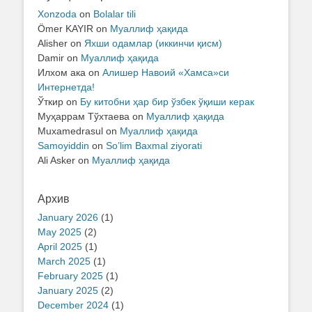
Xonzoda
on
Bolalar tili
Ömer KAYIR
on
Муаллиф ҳақида
Alisher
on
Яхши одамлар (иккинчи қисм)
Damir
on
Муаллиф ҳақида
Илхом ака
on
Алишер Навоий «Хамса»си
Интернетда!
Ўткир
on
Бу китобни ҳар бир ўзбек ўқиши керак
Муҳаррам Тўхтаева
on
Муаллиф ҳақида
Muxamedrasul
on
Муаллиф ҳақида
Samoyiddin
on
So’lim Baxmal ziyorati
Ali Asker
on
Муаллиф ҳақида
Архив
January 2026
(1)
May 2025
(2)
April 2025
(1)
March 2025
(1)
February 2025
(1)
January 2025
(2)
December 2024
(1)