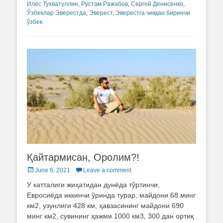
Илёс Тухватуллин
,
Рустам Ражабов
,
Сергей Денисенко
,
Ўзбеклар Эверестда
,
Эверест
,
Эверестга чиққан биринчи
ўзбек
Қайтармисан, Оролим?!
Posted
June 6, 2021
Leave a comment
on
У катталиги жиҳатидан дунёда тўртинчи,
Евросиёда иккинчи ўринда турар, майдони 68 минг
км2, узунлиги 428 км, ҳавзасининг майдони 690
минг км2, сувининг ҳажми 1000 км3, 300 дан ортиқ