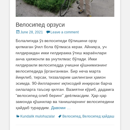
Велосипед орзуси
Posted
June 28, 2021
Leave a comment
on
Болалигида ўз велосипеди бўлишини орзу
қилмаган ўғил бола бўлмаса керак. Айниқса, уч
ғилдиракдан икки ғилдиракка ўтиш жараёнлари
анча ҳаяжонли ва унутилмас бўлади. Икки
ғилдиракли велосипедда учишни қўшнимизнинг
велосипедида ўрганганман. Бир неча марта
йиқилиб, тирсак, тиззаларим шилингани ҳамон
эсимда. 90-йилларнинг иқтисодий инқирози барча
оилаларга таъсир қилган. Вазиятни кўриб, дадамга
“велосипед олиб беринг” деёлмасдим. Ҳар-ҳар
замонда қўшнилар ва танишларнинг велосипедини
ҳайдаб турардим.
Давоми …
Categories
Kundalik mulohazalar
Tags
Велосипед
,
Велосипед ҳайдаш