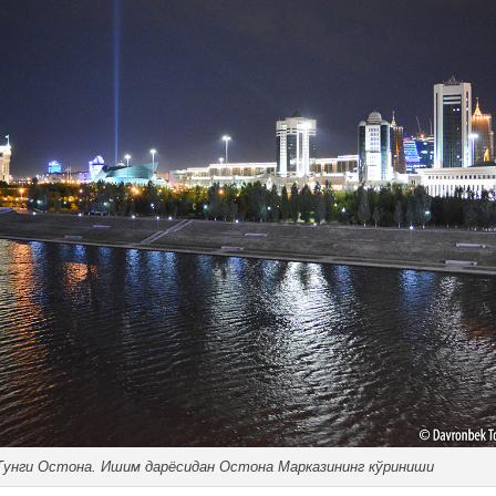
Тунги Остона. Ишим дарёсидан Остона Марказининг кўриниши