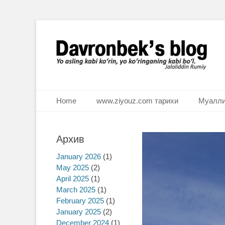
Ё аслинг каби кўрин, ё кўринганинг каби бўл. Ж.Румий
Davronbek's blog
Primary Menu
Skip
Home
www.ziyouz.com тарихи
Муалли
to
content
Архив
January 2026
(1)
May 2025
(2)
April 2025
(1)
March 2025
(1)
February 2025
(1)
January 2025
(2)
December 2024
(1)