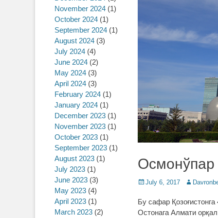
November 2024
(1)
October 2024
(1)
September 2024
(1)
August 2024
(3)
July 2024
(4)
June 2024
(2)
May 2024
(3)
April 2024
(3)
February 2024
(1)
January 2024
(1)
December 2023
(1)
November 2023
(1)
October 2023
(1)
September 2023
(1)
August 2023
(1)
Осмонўпар
July 2023
(1)
June 2023
(3)
Posted
July 6, 2017
Author
Davronb
May 2023
(4)
on
April 2023
(1)
Бу сафар Қозоғистонга
March 2023
(2)
Остонага Алмати орқали