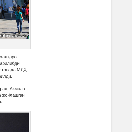
 халқаро
арилибди.
Остонада МДҲ
рилди.
град, Акмола
а жойлашган
.