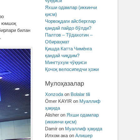
чўққиси
Яхши одамлар (иккинчи
қисм)
ро
Чорвоқдаги айсберглар
, юмшоқ
қандай пайдо бўлди?
бирлари билан
Палтов – Тўдахотин –
.
Обираҳмат
Қишда Катта Чимёнга
қандай чиқдим?
Мингтухум чўққиси
Қочоқ велосипедчи ҳожи
Мулоҳазалар
Xonzoda
on
Bolalar tili
Ömer KAYIR
on
Муаллиф
ҳақида
Alisher
on
Яхши одамлар
(иккинчи қисм)
Damir
on
Муаллиф ҳақида
Илхом ака
on
Алишер