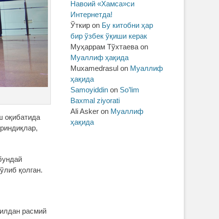
Навоий «Хамса»си
Интернетда!
Ўткир
on
Бу китобни ҳар
бир ўзбек ўқиши керак
Муҳаррам Тўхтаева
on
Муаллиф ҳақида
Muxamedrasul
on
Муаллиф
ҳақида
Samoyiddin
on
So’lim
Baxmal ziyorati
Ali Asker
on
Муаллиф
иш оқибатида
ҳақида
ўриндиқлар,
 бундай
ўлиб қолган.
йилдан расмий