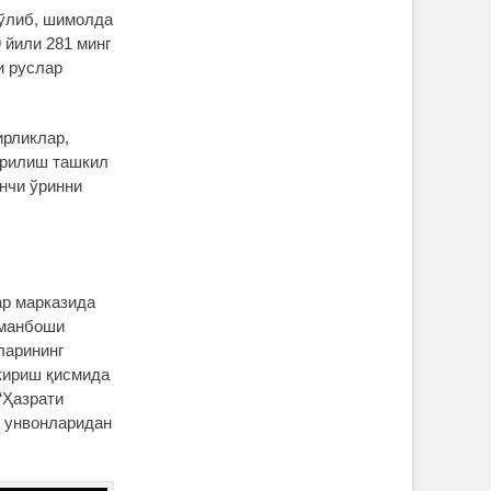
бўлиб, шимолда
 йили 281 минг
и руслар
ирликлар,
қурилиш ташкил
инчи ўринни
ар марказида
кманбоши
ларининг
 кириш қисмида
“Ҳазрати
г унвонларидан