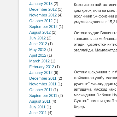
January 2013
(2)
Қозоғистон пойтахтини
December 2012
(1)
ҳам қозоқ тили ва мил
November 2012
(4)
аҳолининг 54 фоизини р
October 2012
(1)
умумий аҳолининг 15,31
September 2012
(1)
August 2012
(2)
Остона худди Вашингто
July 2012
(2)
ташкилотлар жойлашган
June 2012
(1)
этади. Қозоғистон иқти
May 2012
(1)
эгаллайди. Мамлакатда
April 2012
(1)
March 2012
(1)
February 2012
(1)
Остона шаҳрининг энг 
January 2012
(6)
жойлашган ушбу масжид
December 2011
(2)
руҳияти” масжидидан с
November 2011
(1)
айтишича, масжид қайс
October 2011
(1)
масжиднинг Элбоши Нур
September 2011
(2)
Султон” номини ҳам Эл
August 2011
(4)
бири).
July 2011
(1)
June 2011
(4)