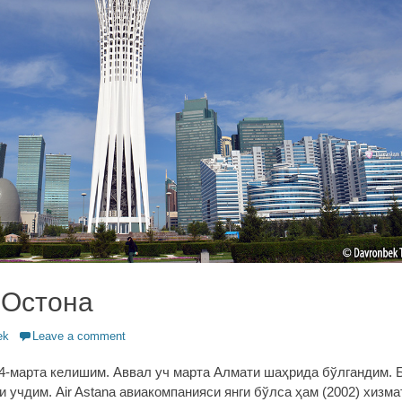
 Остона
ek
Leave a comment
 4-марта келишим. Аввал уч марта Алмати шаҳрида бўлгандим. 
 учдим. Air Astana авиакомпанияси янги бўлса ҳам (2002) хизма