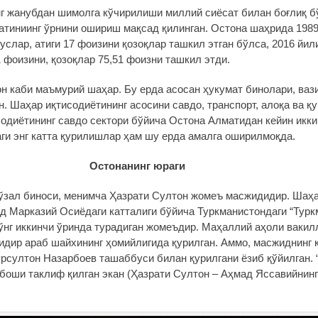
нг жанубдан шимолга кўчирилиши миллий сиёсат билан боғлиқ 
латиниинг ўрнини ошириш мақсад қилинган. Остона шаҳрида 1989
услар, атиги 17 фоизини қозоқлар ташкил этган бўлса, 2016 йил
 фоизини, қозоқлар 75,51 фоизни ташкил этди.
н каби маъмурий шаҳар. Бу ерда асосан ҳукумат бинолари, ваз
. Шаҳар иқтисодиётининг асосини савдо, транспорт, алоқа ва 
содиётининг савдо сектори бўйича Остона Алматидан кейин икк
ги энг катта қурилишлар ҳам шу ерда амалга оширилмоқда.
Остонанинг юраги
гўзал биноси, менимча Ҳазрати Султон жомеъ масжидидир. Шаҳ
 Марказий Осиёдаги катталиги бўйича Туркманистондаги “Тур
ўнг иккинчи ўринда турадиган жомеъдир. Маҳаллий аҳоли вакил
идир араб шайхининг ҳомийлигида қурилган. Аммо, масжиднинг
султон Назарбоев ташаббуси билан қурилгани ёзиб қўйилган. 
боши таклиф қилган экан (Ҳазрати Султон – Аҳмад Яссавийнин