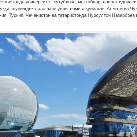
озоғистонда университет, кутубхона, мактаблар, давлат идорас
 чўққи, шунингдек лола нави унинг номига қўйилган. Алмати ва Ч
ния, Туркия, Чеченистон ва татаристонда Нурсултон Назарбоев 