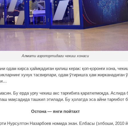
Алмати аэропортидаги чекиш хонаси
ни одам кирса ҳайиқадиган қилиш керак: қоп-қоронғи хона, чек
икларнинг хунук тасвирлари, одам ўтиришга ҳам жирканадиган 
уви…
масин. Бу ерда урғу чекиш акс тарғибига қаратилмоқда. Аслида
лаш мақсадида ташкил этилади. Бу ҳолатда эса айни тарғибот б
Остона — янги пойтахт
рти Нурсултон Назарбоев номида экан. Елбасы (элбоши, 2010 