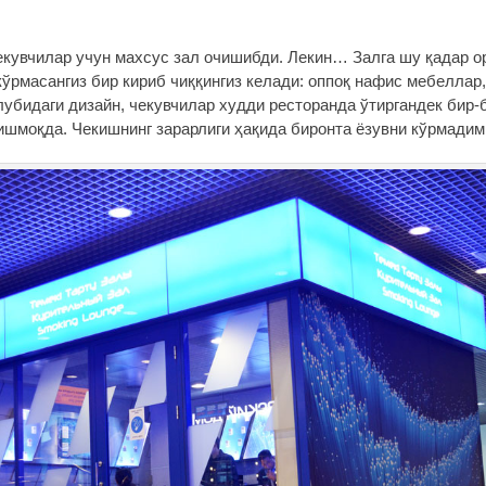
кувчилар учун махсус зал очишибди. Лекин… Залга шу қадар о
кўрмасангиз бир кириб чиққингиз келади: оппоқ нафис мебеллар
лубидаги дизайн, чекувчилар худди ресторанда ўтиргандек бир-
ишмоқда. Чекишнинг зарарлиги ҳақида биронта ёзувни кўрмадим