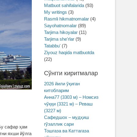
Matbuot sahifalarida
(93)
My writings
(3)
Rasmli hikmatnomalar
(4)
Sayohatnomalar
(89)
Tarjima hikoyalar
(11)
Tarjima she'rlar
(9)
Tatabbu'
(7)
Ziyouz haqida matbuotda
(22)
Сўнгги киритмалар
2026 йили ўқиган
китобларим
Анна77 (3303 м) – Номсиз
чўққи (3321 м) – Реваш
(3227 м)
Сафедшох – мудҳиш
гўзаллик сари
Бу сафар ҳам
Тошгаза ва Каттагаза
тни яхши йўлга