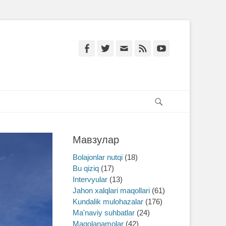
Facebook
Twitter
Email
Feed
YouTube
Search
Мавзулар
Bolajonlar nutqi
(18)
Bu qiziq
(17)
Intervyular
(13)
Jahon xalqlari maqollari
(61)
Kundalik mulohazalar
(176)
Ma'naviy suhbatlar
(24)
Maqolanamolar
(42)