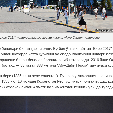
Expo 2017” павильонларига кириш қисми. «Нур Олам» павильони
 бинолари билан қарши олди. Бу йил ўтказилаётган “Expo 2017”
 билан шаҳарда катта қурилиш ва ободонлаштириш ишлари баж
борилиши билан бинолар баландлашиб кетаверади. 2016 йили 
г баланд — 88 қават, 388 метрли “Абу-Даби Плаза” мажмуаси қу
 бири (1835 йили асос солинган). Бунгача у Акмолинск, Целино
. 1998 йил 10 июндан Қозоғистон Республикаси пойтахти. Даштд
ик аҳолиси билан Алмати ва Чимкентдан кейинги ўринда туради