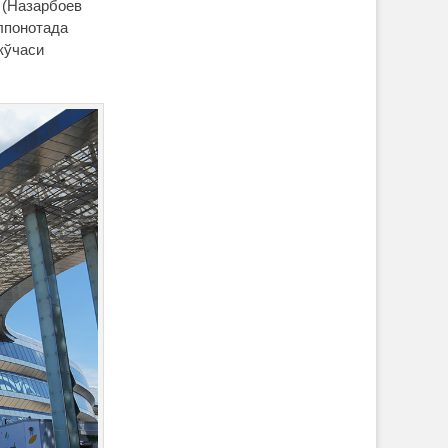
и (Назарбоев
ўлпонотада
кўчаси