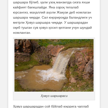
шаршара бўлиб, ҳали узоқ манзилда сизга яхши
кайфият бағишлайди. Яна озроқ тепалаб
юрсангиз, маҳаллий аҳоли Жакузи деб номлаган
шаршара чиқади. Сал юқорироқда баландлиги уч
метрли Ҳовуз шаршара чиқади. У шаршарадан
оқиб тушган сув ҳовуз ҳосил қилгани учун шундай
номланган.
Ҳовуз шаршараси
Ҳовуз шаршарадан сой бўйлаб юқорига чаплаб