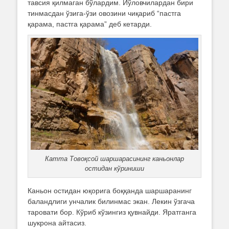
тавсия қилмаган бўлардим. Йўловчилардан бири
тинмасдан ўзига-ўзи овозини чиқариб “пастга
қарама, пастга қарама” деб кетарди.
Катта Товоқсой шаршарасининг каньонлар
остидан кўриниши
Каньон остидан юқорига боққанда шаршаранинг
баландлиги унчалик билинмас экан. Лекин ўзгача
таровати бор. Кўриб кўзингиз қувнайди. Яратганга
шукрона айтасиз.