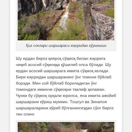
Қиз сочлари шаршараси юқоридан кўриниши
Шу ердан бироз қияроқ сўқмоқ билан юқорига
чиқиб асосий сўқмоққа қўшилиб олса бўлади. Шу
ердан асосий шаршарага иккита сўқмоқ келади.
Бири юқоридан шаршаранинг ўнг томони бўйлаб
боради. Мен сой бўйлаб бориладиган ўнг
томондаги иккинчи сўқмоқни таклиф қиламан.
Чунки бу сўқмоқ орқали юрилса, яна иккита ажойиб
шаршарани кўриш мумкин. Тошгул ва Зинапоя
шаршараларини кўриб бўлганингиздан сўнг бироз
тин олинг.