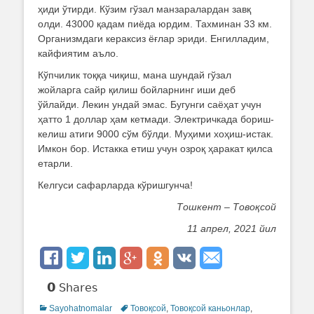
ҳиди ўтирди. Кўзим гўзал манзаралардан завқ
олди. 43000 қадам пиёда юрдим. Тахминан 33 км.
Организмдаги кераксиз ёғлар эриди. Енгилладим,
кайфиятим аъло.
Кўпчилик тоққа чиқиш, мана шундай гўзал
жойларга сайр қилиш бойларнинг иши деб
ўйлайди. Лекин ундай эмас. Бугунги саёҳат учун
ҳатто 1 доллар ҳам кетмади. Электричкада бориш-
келиш атиги 9000 сўм бўлди. Муҳими хоҳиш-истак.
Имкон бор. Истакка етиш учун озроқ ҳаракат қилса
етарли.
Келгуси сафарларда кўришгунча!
Тошкент – Товоқсой
11 апрел, 2021 йил
0
Shares
Categories
Sayohatnomalar
Tags
Товоқсой
,
Товоқсой каньонлар
,