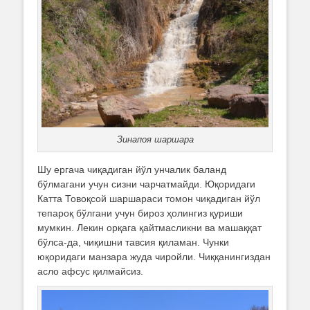
Зинапоя шаршара
Шу ергача чиқадиган йўл унчалик баланд
бўлмагани учун сизни чарчатмайди. Юқоридаги
Катта Товоқсой шаршараси томон чиқадиган йўл
тепароқ бўлгани учун бироз ҳолингиз қуриши
мумкин. Лекин орқага қайтмасликни ва машаққат
бўлса-да, чиқишни тавсия қиламан. Чунки
юқоридаги манзара жуда чиройли. Чиққанингиздан
асло афсус қилмайсиз.