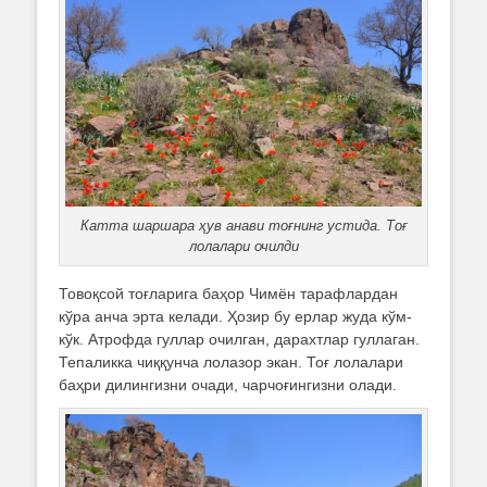
Катта шаршара ҳув анави тоғнинг устида. Тоғ
лолалари очилди
Товоқсой тоғларига баҳор Чимён тарафлардан
кўра анча эрта келади. Ҳозир бу ерлар жуда кўм-
кўк. Атрофда гуллар очилган, дарахтлар гуллаган.
Тепаликка чиққунча лолазор экан. Тоғ лолалари
баҳри дилингизни очади, чарчоғингизни олади.