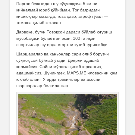
Паргос бекатидан шу сўқмоққача 5 км ни
қийналмай юриб қўйибман. Тоғ бағридаги
қишлоқлар маза-да, тоза ҳаво, атроф гўзал —
томоша қилиб кетасан.
Дарвоқе, бугун Товоқсой дараси бўйлаб югуриш
мусобақаси бўлаётган экан. 100 га яқин
спортчилар шу ерда стартни кутиб туришибди.
Шаршаралар ва каньонлар сари олиб борувчи
сўқмоқ сой бўйлаб ўтади. Деярли адашиб
қолмайсиз. Сойни мўлжал қилиб юрсангиз,
адашмайсиз. Шунингдек, MAPS.ME иловасини ҳам
юклаб олинг. У ерда трекинглар ва асосий
шаршаралар белгиланган.