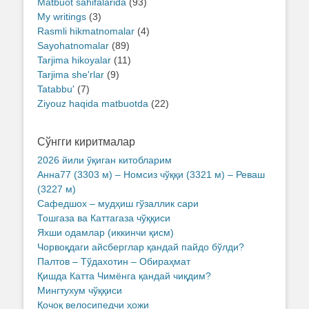
Matbuot sahifalarida
(93)
My writings
(3)
Rasmli hikmatnomalar
(4)
Sayohatnomalar
(89)
Tarjima hikoyalar
(11)
Tarjima she'rlar
(9)
Tatabbu'
(7)
Ziyouz haqida matbuotda
(22)
Сўнгги киритмалар
2026 йили ўқиган китобларим
Анна77 (3303 м) – Номсиз чўққи (3321 м) – Реваш
(3227 м)
Сафедшох – мудҳиш гўзаллик сари
Тошгаза ва Каттагаза чўққиси
Яхши одамлар (иккинчи қисм)
Чорвоқдаги айсберглар қандай пайдо бўлди?
Палтов – Тўдахотин – Обираҳмат
Қишда Катта Чимёнга қандай чиқдим?
Мингтухум чўққиси
Қочоқ велосипедчи ҳожи