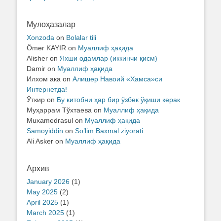
Мулоҳазалар
Xonzoda
on
Bolalar tili
Ömer KAYIR
on
Муаллиф ҳақида
Alisher
on
Яхши одамлар (иккинчи қисм)
Damir
on
Муаллиф ҳақида
Илхом ака
on
Алишер Навоий «Хамса»си
Интернетда!
Ўткир
on
Бу китобни ҳар бир ўзбек ўқиши керак
Муҳаррам Тўхтаева
on
Муаллиф ҳақида
Muxamedrasul
on
Муаллиф ҳақида
Samoyiddin
on
So’lim Baxmal ziyorati
Ali Asker
on
Муаллиф ҳақида
Архив
January 2026
(1)
May 2025
(2)
April 2025
(1)
March 2025
(1)