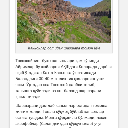
Каньонлар остидан шаршара томон йўл
Товоқсойнинг буюк каньонлари ҳам кўринди.
Айримлар бу жойларни АҚШдаги Колорадо дарёси
оқиб ўтадиган Катта Каньонга ўхшатишади.
Баландлиги 30-40 метрлик тик қояларнинг усти
ясси. Ўртадан эса Товоқсой дарёси келиб,
каньонга қуйилади ва энг баланд шаршарани
ҳосил қилади.
Шаршарани дастлаб каньонлар остидан томоша
қилгим келди. Тошли сўқмоқ бўйлаб каньонлар
остига тушдим. Менга қўрқинчли бўлмади, лекин
акрофоблар (баландликдан қўрқувчилар) учун