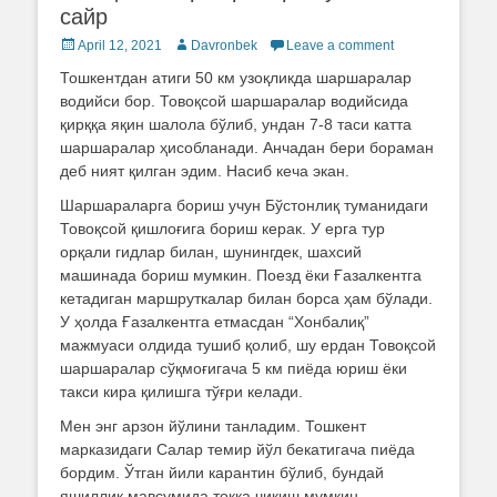
сайр
Posted
April 12, 2021
Author
Davronbek
Leave a comment
on
Тошкентдан атиги 50 км узоқликда шаршаралар
водийси бор. Товоқсой шаршаралар водийсида
қирққа яқин шалола бўлиб, ундан 7-8 таси катта
шаршаралар ҳисобланади. Анчадан бери бораман
деб ният қилган эдим. Насиб кеча экан.
Шаршараларга бориш учун Бўстонлиқ туманидаги
Товоқсой қишлоғига бориш керак. У ерга тур
орқали гидлар билан, шунингдек, шахсий
машинада бориш мумкин. Поезд ёки Ғазалкентга
кетадиган маршруткалар билан борса ҳам бўлади.
У ҳолда Ғазалкентга етмасдан “Хонбалиқ”
мажмуаси олдида тушиб қолиб, шу ердан Товоқсой
шаршаралар сўқмоғигача 5 км пиёда юриш ёки
такси кира қилишга тўғри келади.
Мен энг арзон йўлини танладим. Тошкент
марказидаги Салар темир йўл бекатигача пиёда
бордим. Ўтган йили карантин бўлиб, бундай
яшиллик мавсумида тоққа чиқиш мумкин