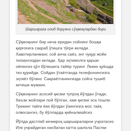
Шаршарага олиб борувчи сўқмоқлардан бири
Сўқмоқнинг бир неча еридан сойнинг бошқа
қирғоғига сакраб ўтишга тўғри келади.
Хавотирланманг, сой анча саёз, энг чуқур жойи
тиззангиздан келади. Ҳар эҳтимолга қарши
оёғингиз ҳўл бўлишига тайёр туринг. Лекин қуёшда
тез қурийди. Сойдан ўтаётганда телефонингизга
эҳтиёт бўлинг. Сакраётганингизда сойга тушиб
кетиши мумкин.
Сўқмоқнинг асосий қисми тупроқ йўлдан ўтади,
баъзи жойлари лой бўлган, кам қисми эса тошли.
Трекинг таёғи ёки йўлдан ўзингизга мос таёқ
олвосангиз, бу йўлларда қийналмайсиз.
Йўлда дастлаб кичикроқ шаршараларни учратасиз.
Илк учрайдиган нисбатан катта шалола Пастки