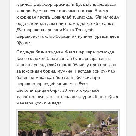
юрилса, дарахзор орасидаги Дўстлар шаршараси
келади. Бу ерда сув зинасимон тарзда 8 метр
юқоридан пастга шовиллаб тушмоқда. Кўпчилик шу
ерда салқинда дам олиб, тамадди қилиб оларкан.
Дўстлар шаршарасини Катта Товоқсой
шаршарасига олиб борадиган йўлнинг ўртаси деса
бўлади.
Олдинда бизни жудаям гўзал шаршара кутмоқда.
Қиз сочлари деб номланган бу шаршара кичик
каньон орасида жойлашган бўлиб, у ерга пастдан
ва юқоридан бориш мумкин. Пастдан сой бўйлаб
боришни маслаҳат бераман. Қиз сочлари
шаршаралар водийсининг энг гўзал
шалолаларидан бири. 20 метр юқоридан
тушаётган сув каньон тошларига урилиб ғоят гўзал
манзара ҳосил қилади.