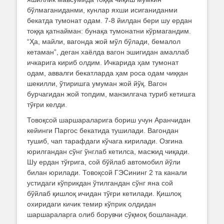
бўлмаганиданми, кунлар яхши исиганиданми
бекатда тумонат одам. 7-8 йилдан бери шу ердан
тоққа қатнайман: бунақа тумонатни кўрмагандим.
“Ҳа, майли, вагонда жой мўл бўлади, бемалол
кетаман”, деган хаёлда вагон эшигидан амаллаб
ичкарига кириб олдим. Ичкарида ҳам тумонат
одам, аввалги бекатларда ҳам роса одам чиққан
шекилли, ўтиришга умуман жой йўқ. Вагон
бурчагидан жой топдим, манзилгача туриб кетишга
тўғри келди.
Товоқсой шаршараларига бориш учун Аранчидан
кейинги Паргос бекатида тушилади. Вагондан
тушиб, чап тарафдаги кўчага кирилади. Озгина
юрилгандан сўнг ўнглаб кетилса, масжид чиқади.
Шу ердан тўғрига, сой бўйлаб автомобил йўли
билан юрилади. Товоқсой ГЭСининг 2 та канали
устидаги кўприкдан ўтилгандан сўнг яна сой
бўйлаб қишлоқ ичидан тўғри кетилади. Қишлоқ
охиридаги кичик темир кўприк олдидан
шаршараларга олиб борувчи сўқмоқ бошланади.