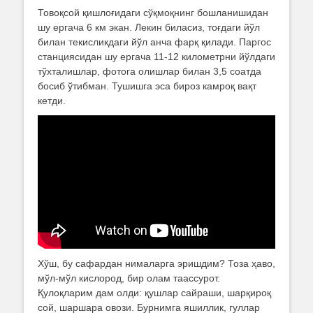
Товоқсой қишлоғидаги сўқмоқнинг бошланишидан
шу ергача 6 км экан. Лекин биласиз, тоғдаги йўл
билан текисликдаги йўл анча фарқ қилади. Паргос
станциясидан шу ергача 11-12 километрни йўлдаги
тўхталишлар, фотога олишлар билан 3,5 соатда
босиб ўтибман. Тушишга эса бироз камроқ вақт
кетди.
Хўш, бу сафардан нималарга эришдим? Тоза ҳаво,
мўл-мўл кислород, бир олам таассурот.
Қулоқларим дам олди: қушлар сайраши, шарқироқ
сой, шаршара овози. Бурнимга яшиллик, гуллар