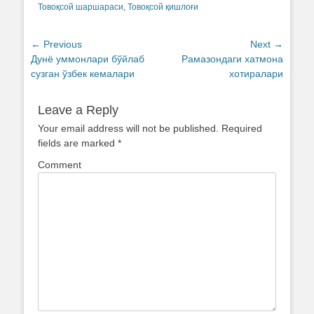
Товоқсой шаршараси
,
Товоқсой қишлоғи
Post
← Previous
Next →
Previous
Дунё уммонлари бўйлаб
Next
Рамазондаги хатмона
navigation
post:
сузган ўзбек кемалари
post:
хотиралари
Leave a Reply
Your email address will not be published.
Required
fields are marked
*
Comment