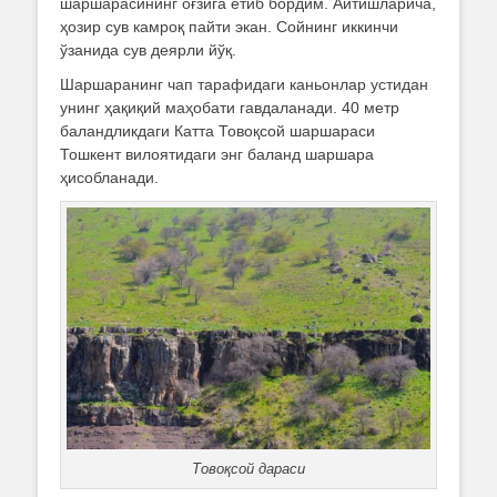
шаршарасининг оғзига етиб бордим. Айтишларича,
ҳозир сув камроқ пайти экан. Сойнинг иккинчи
ўзанида сув деярли йўқ.
Шаршаранинг чап тарафидаги каньонлар устидан
унинг ҳақиқий маҳобати гавдаланади. 40 метр
баландликдаги Катта Товоқсой шаршараси
Тошкент вилоятидаги энг баланд шаршара
ҳисобланади.
Товоқсой дараси