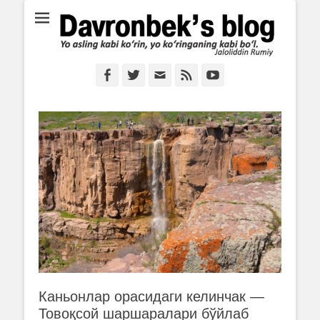
Ё аслинг каби кўрин, ё кўринганинг каби бўл. Ж.Румий
Davronbek's blog
Facebook
Twitter
Email
Feed
YouTube
Каньонлар орасидаги келинчак —
Товоқсой шаршаралари бўйлаб