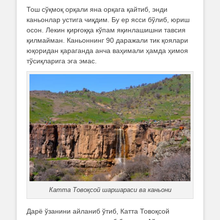
Тош сўқмоқ орқали яна орқага қайтиб, энди
каньонлар устига чиқдим. Бу ер ясси бўлиб, юриш
осон. Лекин қирғоққа кўпам яқинлашишни тавсия
қилмайман. Каньоннинг 90 даражали тик қоялари
юқоридан қараганда анча ваҳимали ҳамда ҳимоя
тўсиқларига эга эмас.
Катта Товоқсой шаршараси ва каньони
Дарё ўзанини айланиб ўтиб, Катта Товоқсой