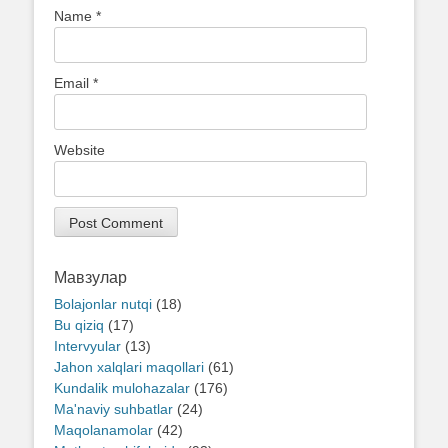
Name
*
Email
*
Website
Мавзулар
Bolajonlar nutqi
(18)
Bu qiziq
(17)
Intervyular
(13)
Jahon xalqlari maqollari
(61)
Kundalik mulohazalar
(176)
Ma'naviy suhbatlar
(24)
Maqolanamolar
(42)