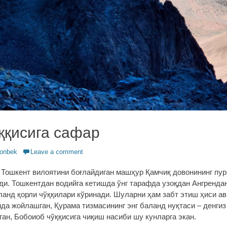
ққисига сафар
onbek
Leave a comment
 Тошкент вилоятини боғлайдиган машҳур Қамчиқ довонининг пур
ди. Тошкентдан водийга кетишда ўнг тарафда узоқдан Ангренд
ланд қорли чўққилари кўринади. Шуларни ҳам забт этиш ҳиси а
да жойлашган, Қурама тизмасининг энг баланд нуқтаси – денгиз
ан, Бобоиоб чўққисига чиқиш насиби шу кунларга экан.