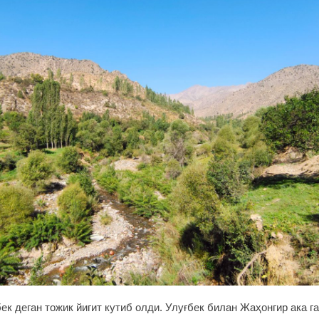
к деган тожик йигит кутиб олди. Улуғбек билан Жаҳонгир ака г