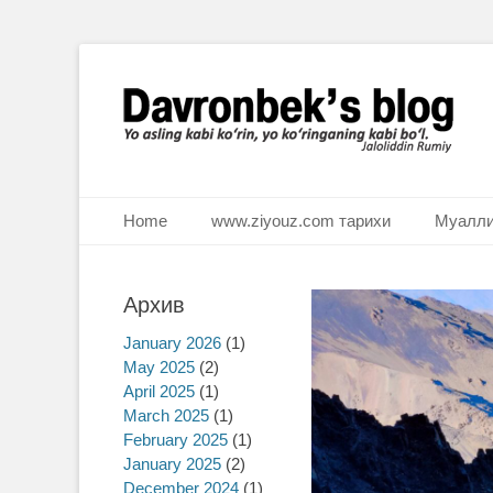
Ё аслинг каби кўрин, ё кўринганинг каби бўл. Ж.Румий
Davronbek's blog
Primary Menu
Skip
Home
www.ziyouz.com тарихи
Муалли
to
content
Архив
January 2026
(1)
May 2025
(2)
April 2025
(1)
March 2025
(1)
February 2025
(1)
January 2025
(2)
December 2024
(1)