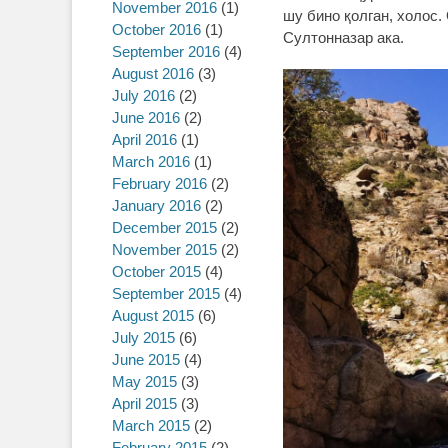
November 2016
(1)
шу бино қолган, холос.
October 2016
(1)
Султонназар ака.
September 2016
(4)
August 2016
(3)
July 2016
(2)
June 2016
(2)
April 2016
(1)
March 2016
(1)
February 2016
(2)
January 2016
(2)
December 2015
(2)
November 2015
(2)
October 2015
(4)
September 2015
(4)
August 2015
(6)
July 2015
(6)
June 2015
(4)
May 2015
(3)
April 2015
(3)
March 2015
(2)
February 2015
(2)