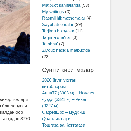
Matbuot sahifalarida
(93)
My writings
(3)
Rasmli hikmatnomalar
(4)
Sayohatnomalar
(89)
Tarjima hikoyalar
(11)
Tarjima she'rlar
(9)
Tatabbu'
(7)
Ziyouz haqida matbuotda
(22)
Сўнгги киритмалар
2026 йили ўқиган
китобларим
Анна77 (3303 м) – Номсиз
чўққи (3321 м) – Реваш
виқор тоғлари
(3227 м)
ан бошланувчи
Сафедшох – мудҳиш
ввалдан бор
гўзаллик сари
 сатҳидан 3770
Тошгаза ва Каттагаза