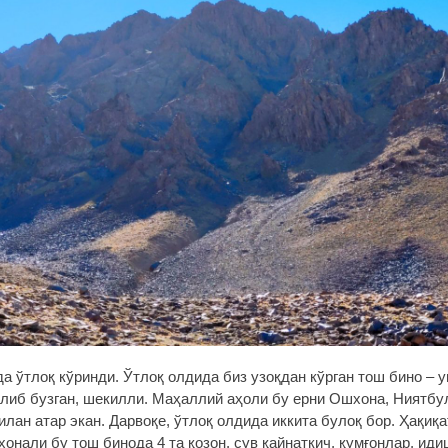
а ўтлоқ кўринди. Ўтлоқ олдида биз узоқдан кўрган тош бино – у
елиб бузган, шекилли. Маҳаллий аҳоли бу ерни Ошхона, Ниятбу
ан атар экан. Дарвоқе, ўтлоқ олдида иккита булоқ бор. Ҳақиқа
хонали бу тош бинода 4 та қозон, сув қайнаткич, қумғонлар, иди