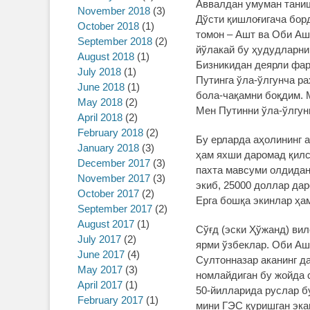
Аввалдан умуман таниш
November 2018
(3)
Дўсти қишлоғигача бор
October 2018
(1)
томон – Ашт ва Оби Аш
September 2018
(2)
йўлакай бу ҳудудларни
August 2018
(1)
Бизникидан деярли фар
July 2018
(1)
Путинга ўла-ўлгунча р
June 2018
(1)
бола-чақамни боқдим. М
May 2018
(2)
Мен Путинни ўла-ўлгуни
April 2018
(2)
February 2018
(2)
Бу ерларда аҳолининг 
January 2018
(3)
ҳам яхши даромад қилс
December 2017
(3)
пахта мавсуми олдидан 
November 2017
(3)
экиб, 25000 доллар дар
October 2017
(2)
Ерга бошқа экинлар ҳа
September 2017
(2)
August 2017
(1)
Сўғд (эски Ҳўжанд) вил
July 2017
(2)
ярми ўзбеклар. Оби Ашт
June 2017
(4)
Султонназар аканинг д
May 2017
(3)
номлайдиган бу жойда с
April 2017
(1)
50-йилларида руслар бу
February 2017
(1)
мини ГЭС қуришган экан