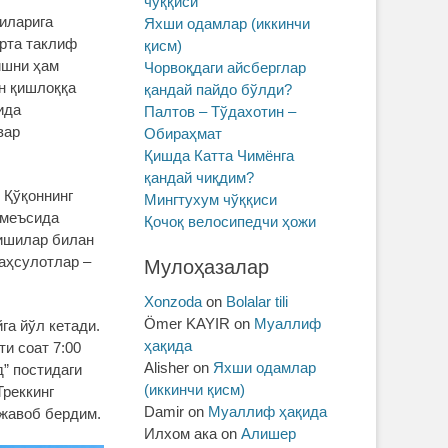
чўққиси
қиларига
Яхши одамлар (иккинчи
арта таклиф
қисм)
ишни ҳам
Чорвоқдаги айсберглар
ин қишлоққа
қандай пайдо бўлди?
ида
Палтов – Тўдахотин –
вар
Обираҳмат
Қишда Катта Чимёнга
қандай чиқдим?
 Қўқоннинг
Мингтухум чўққиси
омеъсида
Қочоқ велосипедчи ҳожи
кишилар билан
маҳсулотлар –
Мулоҳазалар
Xonzoda
on
Bolalar tili
Ömer KAYIR
on
Муаллиф
га йўл кетади.
ҳақида
ти соат 7:00
Alisher
on
Яхши одамлар
д” постидаги
(иккинчи қисм)
Треккинг
Damir
on
Муаллиф ҳақида
 жавоб бердим.
Илхом ака
on
Алишер