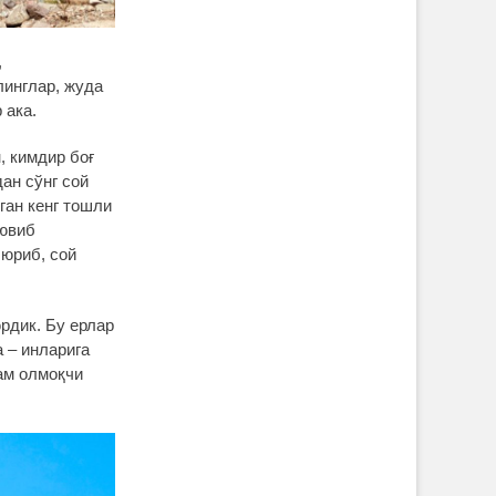
,
линглар, жуда
 ака.
, кимдир боғ
ан сўнг сой
ган кенг тошли
 ювиб
 юриб, сой
рдик. Бу ерлар
 – инларига
дам олмоқчи