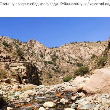
 Отам шу ерларни обод қилган эди. Кейинчалик уни биз сотиб ол