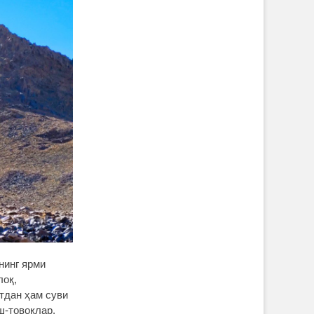
нинг ярми
лоқ,
тдан ҳам суви
ш-товоқлар,