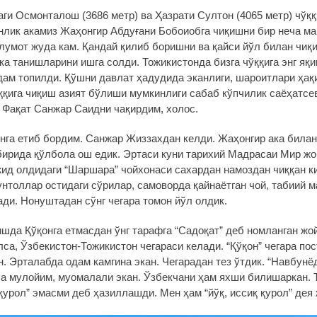
ги Осмонталош (3686 метр) ва Ҳазрати Султон (4065 метр) чўқ
онлик акамиз Жаҳонгир Абдуғани Бобоиобга чиқишни бир неча м
ълумот жуда кам. Қандай қилиб боришни ва қайси йўл билан чиқ
а танишларини ишга солди. Тожикистонда бизга чўққига энг яқ
дам топилди. Қўшни давлат ҳадудида эканлиги, шароитлари ҳақ
ққига чиқиш азият бўлиши мумкинлиги сабаб кўпчилик саёҳатсе
 Фақат Санжар Саидни чақирдим, холос.
нга етиб бордим. Санжар Жиззахдан келди. Жаҳонгир ака билан
бирида қўлбола ош едик. Эртаси куни тарихий Мадрасаи Мир ж
ид олдидаги “Шаршара” чойхонаси сахардан намоздан чиққан 
нтоллар остидаги сўрилар, самоворда қайнаётган чой, табиий 
ди. Нонуштадан сўнг чегара томон йўл олдик.
шда Қўқонга етмасдан ўнг тарафга “Садоқат” деб номланган жой
са, Ўзбекистон-Тожикистон чегараси келади. “Қўқон” чегара пос
н. Эрталабда одам камгина экан. Чегарадан тез ўтдик. “Навбунё
ча мулойим, муомалали экан. Ўзбекчани ҳам яхши билишаркан. 
 қурол” эмасми деб ҳазиллашди. Мен ҳам “йўқ, иссиқ қурол” дея