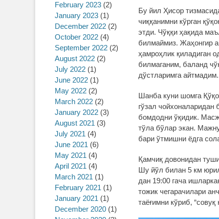
February 2023
(2)
Бу йил Ҳисор тизмасида
January 2023
(1)
чиққанимни кўрган қўқ
December 2022
(2)
этди. Чўққи ҳақида ма
October 2022
(4)
билмаймиз. Жаҳонгир ак
September 2022
(2)
ҳамроҳлик қиладиган о
August 2022
(2)
билмаганим, баланд чў
July 2022
(1)
дўстларимга айтмадим.
June 2022
(1)
May 2022
(2)
Шанба куни шомга Қўқо
March 2022
(2)
гўзал чойхоналаридан 
January 2022
(3)
бомдодни ўқидик. Масж
August 2021
(3)
тўла бўлар экан. Мажну
July 2021
(4)
бари ўтмишни ёдга сола
June 2021
(6)
May 2021
(4)
Қамчиқ довонидан туши
April 2021
(4)
Шу йўл билан 5 км юрил
March 2021
(1)
дан 19:00 гача ишларка
February 2021
(1)
тожик чегарачилари ан
January 2021
(1)
таёғимни кўриб, “совуқ
December 2020
(1)