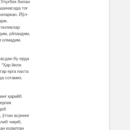
 Улуғбек билан
ашинасида тоғ
иларкан. Йўл-
дик.
тонликлар
дим, уйландим,
м олмадим.
масдан бу ерда
 “Ҳар йили
тар ерга пахта
да сотамиз.
нинг қарийб
 ерлик
деб
 ўтган асрнинг
олиб чиқиб,
ан қурилган