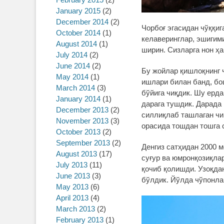
January 2015
(2)
December 2014
(2)
Чорбоғ эгасидан чўққиг
October 2014
(1)
келаверинглар, эшигим
August 2014
(1)
ширин. Сизларга нон ҳа
July 2014
(2)
June 2014
(2)
Бу жойлар қишлоқнинг ч
May 2014
(1)
ишлари билан банд, бо
March 2014
(3)
бўйига чиқдик. Шу ерда
January 2014
(1)
дарага тушдик. Дарада
December 2013
(2)
силлиқлаб ташлаган чи
November 2013
(3)
орасида тошдан тошга с
October 2013
(2)
September 2013
(2)
Денгиз сатҳидан 2000 
August 2013
(17)
суғур ва юмронқозиқла
July 2013
(11)
қочиб қолишди. Узоқдан
June 2013
(3)
бўлдик. Йўлда чўпонлар
May 2013
(6)
April 2013
(4)
March 2013
(2)
February 2013
(1)