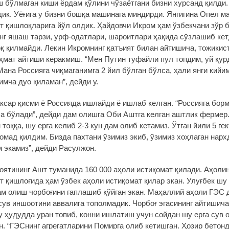
 бўлмаган киши ёрдам қўлини чўзаётгани бизни хурсанд қилди.
дик. Уёғига у бизни бошқа машинага миндирди. Янгигина Опел м
т қишлоқларига йўл олдик. Ҳайдовчи Икром ҳам ўзбекчани зўр б
нг яшаш тарзи, урф-одатлари, шароитлари ҳақида сўзлашиб кет
қ қилмайди. Лекин Икромнинг қатъият билан айтишича, тожикис
аҳмат айтиши керакмиш. “Мен Путин туфайли пул топдим, уй қур
ана Россияга чиқмаганимга 2 йил бўлган бўлса, ҳали янги кийи
мча дуо қиламан”, дейди у.
аксар қисми ё Россияда ишлайди ё ишлаб келган. “Россияга бор
а бўлади”, дейди дам олишга Оби Аштга келган аштлик фермер.
тоққа, шу ерга келиб 2-3 кун дам олиб кетамиз. Ўтган йили 5 гек
омад қилдим. Бизда пахтани ўзимиз экиб, ўзимиз хоҳлаган нарх
м экамиз”, дейди Расулжон.
оятининг Ашт туманида 160 000 аҳоли истиқомат қилади. Аҳоли
 қишлоғида ҳам ўзбек аҳоли истиқомат қилар экан. Улуғбек шу
ам олиш чорбоғини гаплашиб қўйган экан. Маҳаллий аҳоли ГЭС 
ув иншоотини аввалига тополмадик. Чорбоғ эгасининг айтишича,
 ҳудудда уран топиб, конни ишлатиш учун сойдан шу ерга сув 
. “ГЭСнинг агрегатларини Помирга олиб кетишган. Ҳозир бетонд