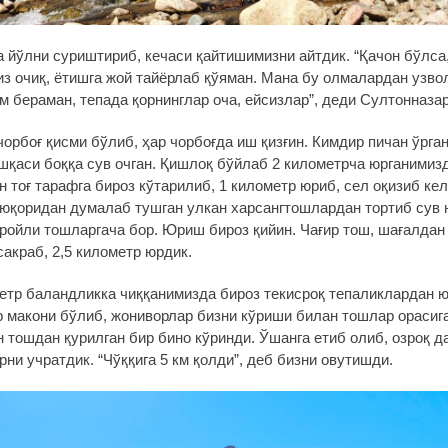
а йўлни суриштириб, кечаси қайтишимизни айтдик. “Қачон бўлса
из очиқ, ётишга жой тайёрлаб қўяман. Мана бу олмалардан узво
м бераман, тепада қорнинглар оча, ейсизлар”, деди Султонназар
орбоғ қисми бўлиб, ҳар чорбоғда иш қизғин. Кимдир пичан ўрган
шқаси боққа сув очган. Қишлоқ бўйлаб 2 километрча юрганимизд
н тоғ тарафга бироз кўтарилиб, 1 километр юриб, сел оқизиб кел
 юқоридан думалаб тушган улкан харсангтошлардан тортиб сув
ройли тошларгача бор. Юриш бироз қийин. Чағир тош, шағалдан
акраб, 2,5 километр юрдик.
метр баландликка чиққанимизда бироз текисроқ тепаликлардан ю
р макони бўлиб, жониворлар бизни кўриши билан тошлар орасига
 тошдан қурилган бир бино кўринди. Ўшанга етиб олиб, озроқ 
ни учратдик. “Чўққига 5 км қолди”, деб бизни овутишди.