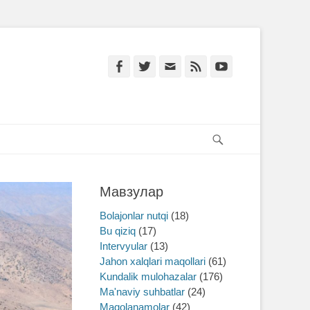
Facebook
Twitter
Email
Feed
YouTube
Search
Мавзулар
Bolajonlar nutqi
(18)
Bu qiziq
(17)
Intervyular
(13)
Jahon xalqlari maqollari
(61)
Kundalik mulohazalar
(176)
Ma'naviy suhbatlar
(24)
Maqolanamolar
(42)