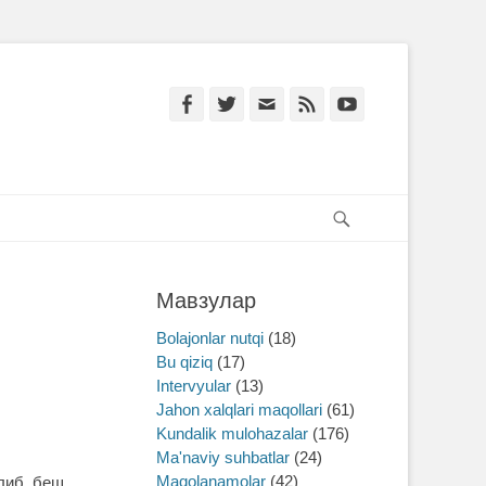
Facebook
Twitter
Email
Feed
YouTube
Search
Мавзулар
Bolajonlar nutqi
(18)
Bu qiziq
(17)
Intervyular
(13)
Jahon xalqlari maqollari
(61)
Kundalik mulohazalar
(176)
Ma'naviy suhbatlar
(24)
Maqolanamolar
(42)
либ, беш