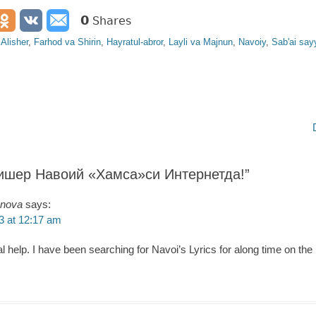
0
Shares
gs
Alisher
,
Farhod va Shirin
,
Hayratul-abror
,
Layli va Majnun
,
Navoiy
,
Sab'ai say
Next
post:
ишер Навоий «Хамса»си Интернетда!
”
onova
says:
3 at 12:17 am
l help. I have been searching for Navoi’s Lyrics for along time on the