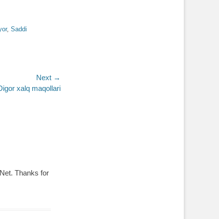
yor
,
Saddi
Next →
Digor xalq maqollari
 Net. Thanks for