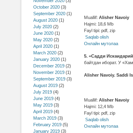
November 2020
(3)
October 2020
(3)
September 2020
(1)
Muallif:
Alisher Navoiy
August 2020
(1)
Hajmi: 18,6 Mb
July 2020
(2)
Fayl tipi: pdf, zip
June 2020
(1)
Saqlab olish
May 2020
(2)
Онлайн мутолаа
April 2020
(1)
March 2020
(2)
5. «Садди Искаидари
January 2020
(1)
байтдан иборат. У «Хам
December 2019
(2)
November 2019
(1)
Alisher Navoiy. Saddi I
September 2019
(3)
August 2019
(2)
July 2019
(4)
June 2019
(4)
Muallif:
Alisher Navoiy
May 2019
(3)
Hajmi: 12,4 Mb
April 2019
(4)
Fayl tipi: pdf, zip
March 2019
(3)
Saqlab olish
February 2019
(5)
Онлайн мутолаа
January 2019
(3)