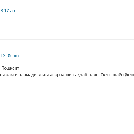
t 8:17 am
:
 12:09 pm
5, Тошкент
си ҳам ишламади, яъни асарларни сақлаб олиш ёки онлайн ўқи