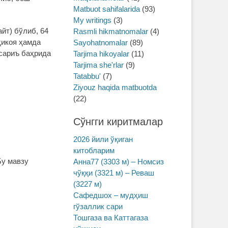
Matbuot sahifalarida
(93)
My writings
(3)
йт) бўлиб, 64
Rasmli hikmatnomalar
(4)
ҳикоя ҳамда
Sayohatnomalar
(89)
 сариъ баҳрида
Tarjima hikoyalar
(11)
Tarjima she'rlar
(9)
Tatabbu'
(7)
Ziyouz haqida matbuotda
(22)
Сўнгги киритмалар
2026 йили ўқиган
китобларим
Бу мавзу
Анна77 (3303 м) – Номсиз
чўққи (3321 м) – Реваш
(3227 м)
Сафедшох – мудҳиш
гўзаллик сари
Тошгаза ва Каттагаза