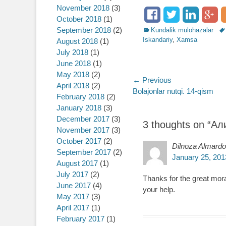
November 2018
(3)
October 2018
(1)
September 2018
(2)
Categories
Kundalik mulohazalar
Ta
Iskandariy
,
Xamsa
August 2018
(1)
July 2018
(1)
June 2018
(1)
May 2018
(2)
Post
← Previous
April 2018
(2)
Previous
Bolajonlar nutqi. 14-qism
navigation
February 2018
(2)
post:
January 2018
(3)
December 2017
(3)
3 thoughts on “
Ал
November 2017
(3)
October 2017
(2)
Dilnoza Almard
September 2017
(2)
January 25, 201
August 2017
(1)
July 2017
(2)
Thanks for the great mora
June 2017
(4)
your help.
May 2017
(3)
April 2017
(1)
February 2017
(1)