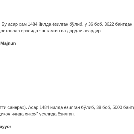
.
Бу асар ҳам 1484 йилда ёзилган бўлиб, у 36 боб, 3622 байтдан 
достонлар орасида энг ғамгин ва дардли асардир.
a Majnun
тти сайера»). Асар 1484 йилда ёзилган бўлиб, 38 боб, 5000 байт
ҳикоя ичида ҳикоя” усулида ёзилган.
sayyor