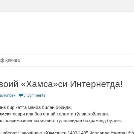
ф ҳақида
оий «Хамса»си Интернетда!
or
avronbek
3 Comments
яна бир катта манба билан бойиди.
амса»
асари илк бор онлайн оламга тўлиқ жойланди.
к шоиримизнинг маънавият гулшанидан баҳраманд бўлинг:
 иборат Навоийнинг
«Хамса»
си 1483-1485 йилларда ёзилган бў