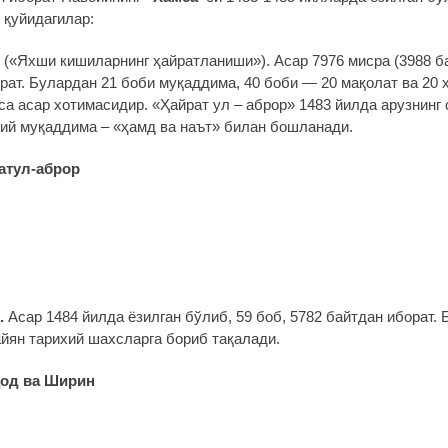
 қуйидагилар:
(«Яхши кишиларнинг ҳайратланиши»). Асар 7976 мисра (3988 ба
рат. Булардан 21 боби муқаддима, 40 боби — 20 мақолат ва 20 
эса асар хотимасидир. «Ҳайрат ул – аброр» 1483 йилда арузнинг
вий муқаддима – «ҳамд ва наът» билан бошланади.
атул-аброр
.
Асар 1484 йилда ёзилган бўлиб, 59 боб, 5782 байтдан иборат. 
айян тарихий шахсларга бориб тақалади.
од ва Ширин