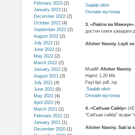
February 2023
(2)
Saqlab olish
January 2023
(1)
Онлайн мутолаа
December 2022
(2)
October 2022
(4)
3. «Лайли ва Мажнун»
September 2022
(2)
достон севги ҳақидаги 
August 2022
(2)
July 2022
(1)
Alisher Navoiy. Layli v
June 2022
(1)
May 2022
(2)
March 2022
(2)
Muallif:
Alisher Navoiy
January 2022
(3)
Hajmi: 1,20 Mb
August 2021
(3)
Fayl tipi: pdf, zip
July 2021
(4)
Saqlab olish
June 2021
(6)
Онлайн мутолаа
May 2021
(4)
April 2021
(4)
4. «Сабъаи Сайёр»
(«Е
March 2021
(1)
“Сабъаи сайёр” асари “
February 2021
(1)
January 2021
(1)
Alisher Navoiy. Sab’ai 
December 2020
(1)