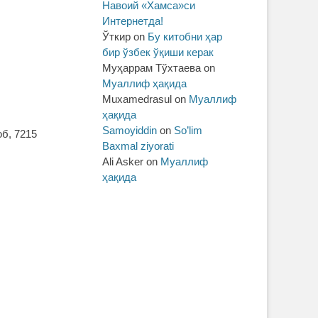
Навоий «Хамса»си
Интернетда!
Ўткир
on
Бу китобни ҳар
бир ўзбек ўқиши керак
Муҳаррам Тўхтаева
on
Муаллиф ҳақида
Muxamedrasul
on
Муаллиф
ҳақида
Samoyiddin
on
So’lim
об, 7215
Baxmal ziyorati
Ali Asker
on
Муаллиф
ҳақида