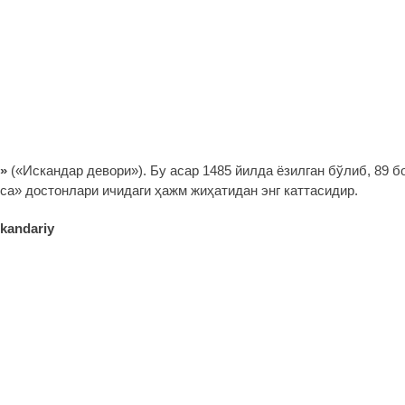
й»
(«Искандар девори»). Бу асар 1485 йилда ёзилган бўлиб, 89 б
са» достонлари ичидаги ҳажм жиҳатидан энг каттасидир.
skandariy