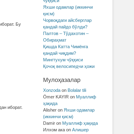
чўққиси
Яхши одамлар (иккинчи
қисм)
Чорвоқдаги айсберглар
иборат. Бу
қандай пайдо бўлди?
Палтов – Тўдахотин –
Обираҳмат
Қишда Катта Чимёнга
қандай чиқдим?
Мингтухум чўққиси
Қочоқ велосипедчи ҳожи
Мулоҳазалар
Xonzoda
on
Bolalar tili
Ömer KAYIR
on
Муаллиф
ҳақида
дан иборат.
Alisher
on
Яхши одамлар
(иккинчи қисм)
Damir
on
Муаллиф ҳақида
Илхом ака
on
Алишер