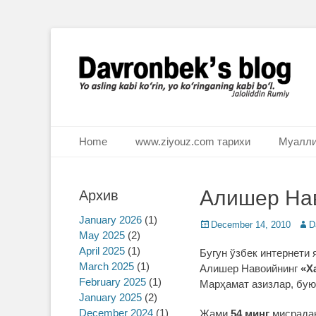
Ё аслинг каби кўрин, ё кўринганинг каби бўл. Ж.Румий
Davronbek's blog
Primary Menu
Skip
Home
www.ziyouz.com тарихи
Муалли
to
content
Алишер Нав
Архив
January 2026
(1)
Posted
December 14, 2010
Auth
D
May 2025
(2)
on
April 2025
(1)
Бугун ўзбек интернети 
March 2025
(1)
Алишер Навоийнинг
«Х
February 2025
(1)
Марҳамат азизлар, бую
January 2025
(2)
December 2024
(1)
Жами
54 минг
мисрадан