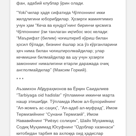
фан, адабий клублар ўрин олади.
“Yoki”чилар ҳадя сифатида Чўлпоннинг икки
жилдлигини юборибдилар. Ҳозирги жамиятимиз
учун ҳам “Кеча ва кундуз”нинг биринчи қисмига
Чўлпоннинг ўзи танлаган иқтибос мос келади:
“Маърифат (билим) чоғиштириб кўриш билан
ҳосил бўлади, бизнинг ёшлар эса ўз кўрганларини
ҳеч нима билан чоғиштиролмайдилар; улар
кечмишни билмайдилар ва шу учун ҳозирги
замоннинг нималигини етарли даражада очиқ
англолмайдилар” (Максим Горкий).
* * *
Аъзамхон Абдураҳмонов ва Ёрқин Саидалиев
“Tarbiyaga oid hadislar” тўпламини иккинчи марта
нашр этишибди. Тўпламда Имом ал-Бухорийнинг
“Ал-жомеъ ас-саҳиҳ”, “Ал-адаб ал-муфрад”, Имом
Термизийнинг “Сунани Термизий”, Имом
Нававийнинг “Риёзус солиҳин”, Шайх Муҳаммад
Содиқ Муҳаммад Юсуфнинг “Одоблар хазинаси”
китобидан тарбия ва ахлоққа оид ҳадислар