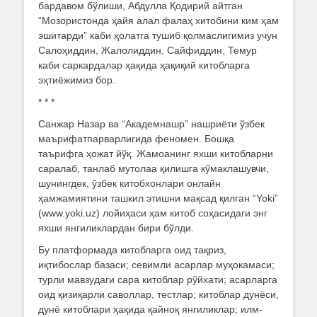
бардавом бўлиши, Абдулла Қодирий айтган
“Мозористонда ҳайя алал фалаҳ хитобини ким ҳам
эшитарди” каби ҳолатга тушиб қолмаслигимиз учун
Салоҳиддин, Жалолиддин, Сайфиддин, Темур
каби саркардалар ҳақида ҳақиқий китобларга
эҳтиёжимиз бор.
* * *
Санжар Назар ва “Академнашр” нашриёти ўзбек
маърифатпарварлигида феномен. Бошқа
таърифга ҳожат йўқ. Жамоанинг яхши китобларни
саралаб, танлаб мутолаа қилишга кўмаклашувчи,
шунингдек, ўзбек китобхонлари онлайн
ҳамжамиятини ташкил этишни мақсад қилган “Yoki”
(www.yoki.uz) лойиҳаси ҳам китоб соҳасидаги энг
яхши янгиликлардан бири бўлди.
Бу платформада китобларга оид тақриз,
иқтибослар базаси; севимли асарлар муҳокамаси;
турли мавзудаги сара китоблар рўйхати; асарларга
оид қизиқарли саволлар, тестлар; китоблар дунёси,
дунё китоблари ҳақида қайноқ янгиликлар; илм-