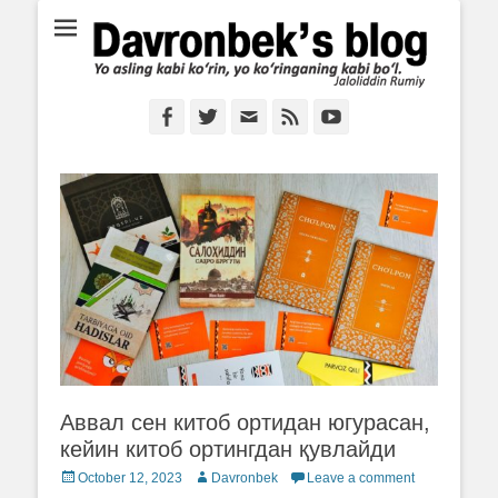
Ё аслинг каби кўрин, ё кўринганинг каби бўл. Ж.Румий
Davronbek's blog
Facebook
Twitter
Email
Feed
YouTube
Аввал сен китоб ортидан югурасан,
кейин китоб ортингдан қувлайди
Posted
October 12, 2023
Author
Davronbek
Leave a comment