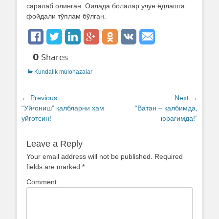
саралаб олинган. Оилада болалар учун ёдлашга
фойдали тўплам бўлган.
0
Shares
Categories
Kundalik mulohazalar
Post
← Previous
Next →
Previous
“Уйғониш” қалбларни ҳам
Next
“Ватан – қалбимда,
navigation
post:
уйғотсин!
post:
юрагимда!”
Leave a Reply
Your email address will not be published.
Required
fields are marked
*
Comment