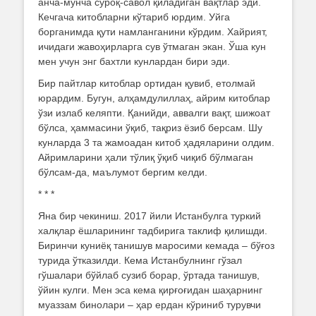
анча-мунча сўроқ-савол қиладиган вақтлар эди.
Кечгача китобларни кўтариб юрдим. Уйга
борганимда қути намланганини кўрдим. Хайрият,
ичидаги жавоҳирларга сув ўтмаган экан. Ўша кун
мен учун энг бахтли кунлардан бири эди.
Бир пайтлар китоблар ортидан қувиб, етолмай
юрардим. Бугун, алҳамдулиллаҳ, айрим китоблар
ўзи излаб келяпти. Қанийди, аввалги вақт, шижоат
бўлса, ҳаммасини ўқиб, тақриз ёзиб берсам. Шу
кунларда 3 та жамоадан китоб ҳадяларини олдим.
Айримларини ҳали тўлиқ ўқиб чиқиб бўлмаган
бўлсам-да, маълумот бергим келди.
* * *
Яна бир чекиниш. 2017 йили Истанбулга туркий
халқлар ёшларининг тадбирига таклиф қилишди.
Биринчи куниёқ танишув маросими кемада – бўғоз
турида ўтказилди. Кема Истанбулнинг гўзал
гўшалари бўйлаб сузиб борар, ўртада танишув,
ўйин кулги. Мен эса кема қирғоғидан шаҳарнинг
муаззам бинолари – ҳар ердан кўриниб турувчи