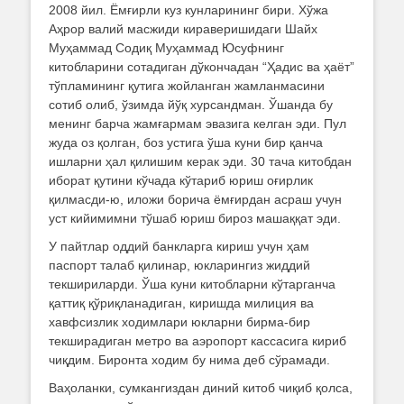
on
2008 йил. Ёмғирли куз кунларининг бири. Хўжа
Аҳрор валий масжиди кираверишидаги Шайх
Муҳаммад Содиқ Муҳаммад Юсуфнинг
китобларини сотадиган дўкончадан “Ҳадис ва ҳаёт”
тўпламининг қутига жойланган жамланмасини
сотиб олиб, ўзимда йўқ хурсандман. Ўшанда бу
менинг барча жамғармам эвазига келган эди. Пул
жуда оз қолган, боз устига ўша куни бир қанча
ишларни ҳал қилишим керак эди. 30 тача китобдан
иборат қутини кўчада кўтариб юриш оғирлик
қилмасди-ю, иложи борича ёмғирдан асраш учун
уст кийимимни тўшаб юриш бироз машаққат эди.
У пайтлар оддий банкларга кириш учун ҳам
паспорт талаб қилинар, юкларингиз жиддий
текшириларди. Ўша куни китобларни кўтарганча
қаттиқ қўриқланадиган, киришда милиция ва
хавфсизлик ходимлари юкларни бирма-бир
текширадиган метро ва аэропорт кассасига кириб
чиқдим. Биронта ходим бу нима деб сўрамади.
Ваҳоланки, сумкангиздан диний китоб чиқиб қолса,