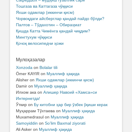
Тошгаза ва Каттагаза чўққиси
Яхши одамлар (иккинчи қисм)
Чорвоқдаги айсберглар қандай пайдо бўлди?
Палтов – Тўдахотин – Обираҳмат
Қишда Катта Чимёнга қандай чиқдим?
Мингтухум чўққиси
Қочоқ велосипедчи ҳожи
Мулоҳазалар
Xonzoda
on
Bolalar tili
Ömer KAYIR
on
Муаллиф ҳақида
Alisher
on
Яхши одамлар (иккинчи қисм)
Damir
on
Муаллиф ҳақида
Илхом ака
on
Алишер Навоий «Хамса»си
Интернетда!
Ўткир
on
Бу китобни ҳар бир ўзбек ўқиши керак
Муҳаррам Тўхтаева
on
Муаллиф ҳақида
Muxamedrasul
on
Муаллиф ҳақида
Samoyiddin
on
So’lim Baxmal ziyorati
Ali Asker
on
Муаллиф ҳақида