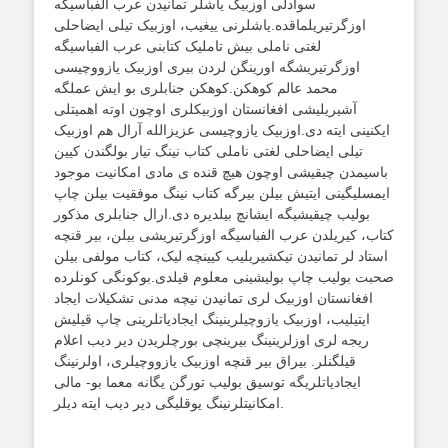
سوادلی اوزبیک یاشلر تمانیدن عرب الفباسیگه
اوزگرتیریلماقده.یاشلرنی ییغیب، اوزبیک تیلی ایضاحلی
لغتی ناملی بیش تاملیک کتابنی عرب الفباسیگه
اوزگرتیریشگه اورینگن لردن بیری اوزبیک یازووچیسی
محمد عالم کوهکن.کوهکن جنابلری بو ایش عملگه
آشیریلیشی افغانستان اوزبیکلری اوچون اوته اهمیتلی
ایکنینی ایته دی.اوزبیک یازوچیسی عزیزالله آرال هم اوزبیک
تیلی ایضاحلی لغتی ناملی کتاب نینگ تیار بولگندن کیین
باسیمدن چیقیشی اوچون هیچ قنده ی مادی امکانیت موجود
ایمسلیگینی ایتیش بیلن بیرگه کتاب نینگ موفقیت بیلن چاپ
بولیب چیقیشیگه ایشانچ بیلدیره دی.ارال جنابلری مذکور
کتاب، کیریلدن عرب الفباسیگه اوزگرتیریشی بیلن، بیر قنچه
استاد لر تمانیدن تیکشیریلیب کیینچه لیک، کتاب مولفی بیلن
صحبت بولیب چاپ بولیشینی معلوم قیلدی.بوکونگی کونلرده
افغانستان اوزبیک لری تمانیدن نیچه مدنی تشکیلات ایجاد
ایتیلیب، اوزبیک یازوچیلرینینگ ایجادیاتلرینی چاپ قیلیش
ریجه لری اوزلرینینگ بیرینچی بورچلریدن دیر دیب اعلام
قیلگنلر. بیراق بیر قنچه اوزبیک یازووچیلری، اولرنینگ
ایجادیاتلریگه توسیق بولیب تورگن یگانه معما بو- مالی
امکانیتلرنینگ یوقلیگی دیر دیب ایته دیلر.