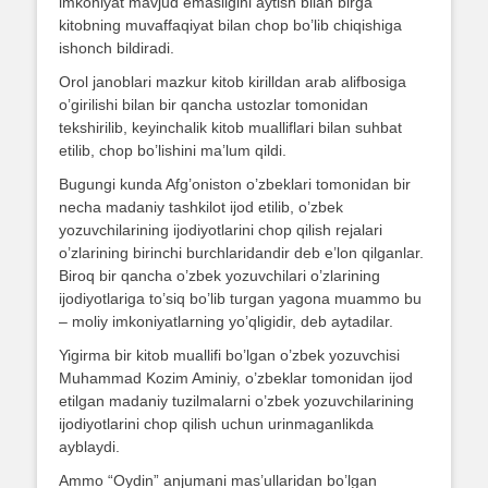
imkoniyat mavjud emasligini aytish bilan birga
kitobning muvaffaqiyat bilan chop bo’lib chiqishiga
ishonch bildiradi.
Orol janoblari mazkur kitob kirilldan arab alifbosiga
o’girilishi bilan bir qancha ustozlar tomonidan
tekshirilib, keyinchalik kitob mualliflari bilan suhbat
etilib, chop bo’lishini ma’lum qildi.
Bugungi kunda Afg’oniston o’zbeklari tomonidan bir
necha madaniy tashkilot ijod etilib, o’zbek
yozuvchilarining ijodiyotlarini chop qilish rejalari
o’zlarining birinchi burchlaridandir deb e’lon qilganlar.
Biroq bir qancha o’zbek yozuvchilari o’zlarining
ijodiyotlariga to’siq bo’lib turgan yagona muammo bu
– moliy imkoniyatlarning yo’qligidir, deb aytadilar.
Yigirma bir kitob muallifi bo’lgan o’zbek yozuvchisi
Muhammad Kozim Aminiy, o’zbeklar tomonidan ijod
etilgan madaniy tuzilmalarni o’zbek yozuvchilarining
ijodiyotlarini chop qilish uchun urinmaganlikda
ayblaydi.
Ammo “Oydin” anjumani mas’ullaridan bo’lgan