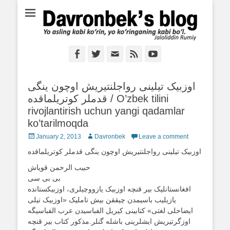
Ё аслинг каби кўрин, ё кўринганинг каби бўл. Ж.Румий
Davronbek's blog
Facebook
Twitter
Email
Feed
YouTube
اوزبیک تیلینی رواجلنتیریش اوچون ینگی
قدملر کوتریلماقده / O’zbek tilini
rivojlantirish uchun yangi qadamlar
ko’tarilmoqda
Posted
January 2, 2013
Author
Davronbek
Leave a comment
on
اوزبیک تیلینی رواجلنتیریش اوچون ینگی قدملر کوتریلماقده
حبیب الرحمن قویاش
بی بی سی
افغانستانلیک بیر قنچه اوزبیک یازووچیلری، اوزبیکستانده
یازیلیب باسیمدن چیققن بیش تاملیک «اوزبیک تیلی
ایضاحلی لغتی» کتابینی کیریل الفباسیدن عرب الفباسیگه
اوزگرتیریش ایشلرینی باشله گنلر.مذکور کتاب بیر قنچه