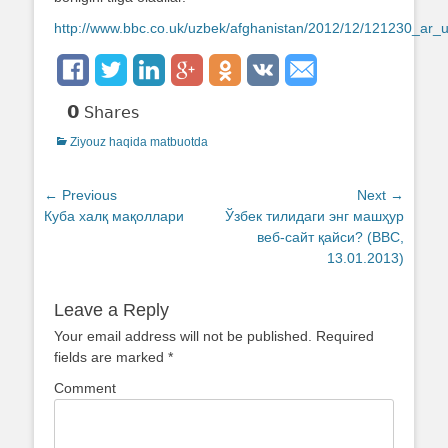
http://www.bbc.co.uk/uzbek/afghanistan/2012/12/121230_ar_u
0
Shares
Categories
Ziyouz haqida matbuotda
Post
← Previous
Next →
Previous
Куба халқ мақоллари
Next
Ўзбек тилидаги энг машҳур
navigation
post:
post:
веб-сайт қайси? (BBC,
13.01.2013)
Leave a Reply
Your email address will not be published.
Required
fields are marked
*
Comment