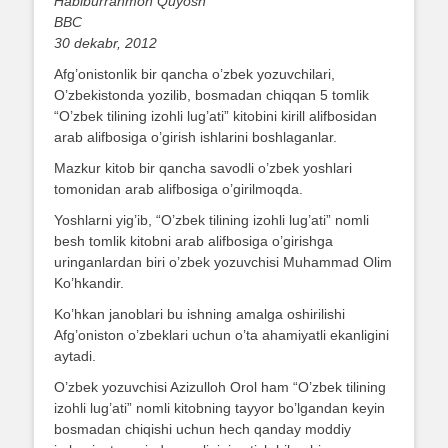
Habiburrahmon Quyosh
BBC
30 dekabr, 2012
Afg’onistonlik bir qancha o’zbek yozuvchilari,
O’zbekistonda yozilib, bosmadan chiqqan 5 tomlik
“O’zbek tilining izohli lug’ati” kitobini kirill alifbosidan
arab alifbosiga o’girish ishlarini boshlaganlar.
Mazkur kitob bir qancha savodli o’zbek yoshlari
tomonidan arab alifbosiga o’girilmoqda.
Yoshlarni yig’ib, “O’zbek tilining izohli lug’ati” nomli
besh tomlik kitobni arab alifbosiga o’girishga
uringanlardan biri o’zbek yozuvchisi Muhammad Olim
Ko’hkandir.
Ko’hkan janoblari bu ishning amalga oshirilishi
Afg’oniston o’zbeklari uchun o’ta ahamiyatli ekanligini
aytadi.
O’zbek yozuvchisi Azizulloh Orol ham “O’zbek tilining
izohli lug’ati” nomli kitobning tayyor bo’lgandan keyin
bosmadan chiqishi uchun hech qanday moddiy