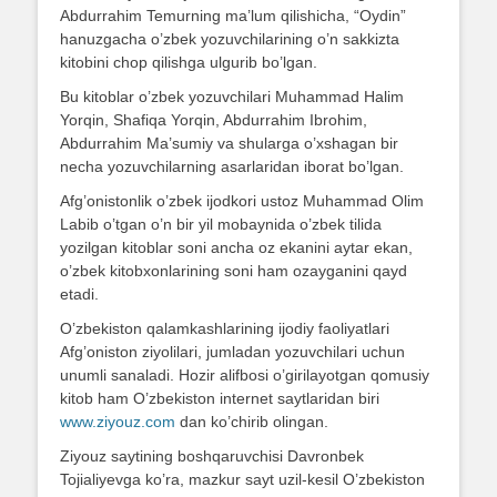
Abdurrahim Temurning ma’lum qilishicha, “Oydin”
hanuzgacha o’zbek yozuvchilarining o’n sakkizta
kitobini chop qilishga ulgurib bo’lgan.
Bu kitoblar o’zbek yozuvchilari Muhammad Halim
Yorqin, Shafiqa Yorqin, Abdurrahim Ibrohim,
Abdurrahim Ma’sumiy va shularga o’xshagan bir
necha yozuvchilarning asarlaridan iborat bo’lgan.
Afg’onistonlik o’zbek ijodkori ustoz Muhammad Olim
Labib o’tgan o’n bir yil mobaynida o’zbek tilida
yozilgan kitoblar soni ancha oz ekanini aytar ekan,
o’zbek kitobxonlarining soni ham ozayganini qayd
etadi.
O’zbekiston qalamkashlarining ijodiy faoliyatlari
Afg’oniston ziyolilari, jumladan yozuvchilari uchun
unumli sanaladi. Hozir alifbosi o’girilayotgan qomusiy
kitob ham O’zbekiston internet saytlaridan biri
www.ziyouz.com
dan ko’chirib olingan.
Ziyouz saytining boshqaruvchisi Davronbek
Tojialiyevga ko’ra, mazkur sayt uzil-kesil O’zbekiston