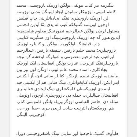
ییگیرمه بیر کتاب مولفی بولگن اوزبیک یازوچیسی محمد
کاظم امینی، اوزبیکلر تمانیدن ایجاد ایتیلگن مدنی توزیلمه
لر، اوزبیک یازوچیلری نینگ ایجادیاتلرینی چاپ قیلیش
اوچون اورینمه گنلیککه عیب له یدی.امّا آیدین انجمنی
مسئول لریدن بولگن عبدالرحیم تیمورنینگ معلوم قیلیشیچه؛
آیدین هنوز گه چه اوزبیک یازوچیلرینینگ اون سکّیزته کتابینی
چاپ قیلیشگه اولگوریب بولگن.بو کتابلر، اوزبیک
یازوچیلری؛ محمد حلیم یارقین، شفیقه یارقین، عبدالرحیم
ابراهیم، عبدالرحیم معصومی و شولرگه اوخشه گن نیچه
یازوچیلرنینگ اثرلریدن عبارت بولگن.افغانستان لیک اوزبیک
ایجادکاری، استاد محمد عالم لبیب، اوتگن اون بیر ییل
مابینیده، اوزبیک تیلیده یازیلگن کتابلر سانی انچه آز ایکنینی
ایتر ایکن، اوزبیک کتابخوانلری نینگ سانی هم آز ایکنینی قید
ایته دی.اوزبیکستان قلمکشلری نینگ ایجادي فعالیتلری
افغانستان ضیالیلری، جمله دن یازووچیلری اوچون اونوملی
سنله دی. حاضر الفباسی اوزگرتیریله یاتگن قاموسی کتاب
هم اوزبیکستان انترنیت سایت لریدن بیری «ضیا اوز» دن
کوچیریب آلینگن.
ضیا اوز سایتی نینگ باشقروچیسی دوران‎بیک تاجی‎علی‏اُوف گه