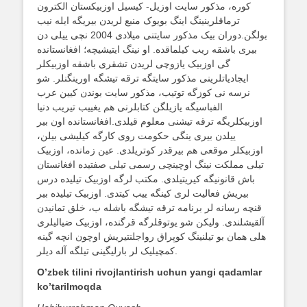
کوره، مذکور سایت اوزیل- کیسیل اوزبیکستان الکترون
ترماقلرینینگ اینگ بویوک منبع لریدن بیریگه ایله نیب
بولگن.دوران بیک مذکور سایتنی میلادی 2004 نچی ییلی دن
بیری باشقه ریب کیلماقده. او نینگ ایتیشیچه؛ افغانستانده
گی اوزبیک یازوچی لریدن تشقری باشقه اوزبیکلر
ایجادیاتلرینی مذکور سایتگه ترقه تیشگه اورینگنلر. شو
نرسه نی کوزگه توتیب، مذکور سایت بوندن کیین عرب
الفباسیگه یازیلگن کتابلرنی هم یغییب تیریب دنیا
اوزبیکلریگه ترقه تیشنی معلوم قیلدی.افغانستانده اون بیر
ییلدن بیری ینگی حکومت روی کارگه کیلیشی بیلن،
اوزبیکلر موقعی هم بیرقدر کوتریلدی. عین زمانده، اوزبیک
تیلی مملکت نینگ اوچینچی رسمی تیلی صفتیده افغانستان
باش قانونیگه کیریتیلدی. مکتب لرگه اوزبیک تیلیده درس
بیریش فعالیت لری کینگه ییب کیتدی. اوزبیک تیلیده بیر
قنچه رسانه لر برنامه ترقه تیشگه باشله ب، خلق تمانیدن
آلقیشلندی. ولیکن شو یوتوقلرگه قرگنده، اوزبیک ضیالیلری
هلی همان بو تیلنینگ کوپراق رواجلنتیریش اوچون انچه گینه
کمچیلیک لر بارلیگینی تیلگه آله دیلر.
O’zbek tilini rivojlantirish uchun yangi qadamlar
ko’tarilmoqda