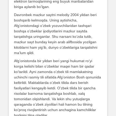
elektron tarmoqlarining eng buyuk manbalaridan
biriga aylanib bo’lgan.
Davronbek mazkur saytni melodiy 2004 yildan beri
boshqarib kelmoqda. Uning aytishicha,
Afg’onistondagi o’zbek yozuvchilaridan tashqari
boshqa o’zbeklar ijodiyotlarini mazkur saytda
tarqatishga uringanlar. Shu narsani ko’zda tutib,
mazkur sayt bunday keyin arab alifbosida yozilgan
kitoblarni ham yig’ib, dunyo o’zbeklariga tarqatishni
ma’lum qildi.
Afg’onistonda bir yildan beri yangi hukumat ro’yi
korga kelishi bilan o’zbeklar maqei ham bir qadar
ko’tarildi. Ayni zamonda o’zbek tili mamlakatning
uchinchi rasmiy tili sifatida Afg’oniston Bosh qonunida
keltirildi. Maktablarda o’zbek tilida dars berish
faoliyatlari kengayib ketdi. O’zbek tilida bir qancha
risolalar barnoma tarqatishga boshlab, xalq
tomonidan olqishlandi. Va lekin shu yutuqlarga
qaraganda o’zbek ziyolilari hali hamon bu tilning
ko’proq rivojlantirish uchun anchagina kamchiliklar
borligini tilga oladilar.