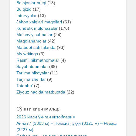
Bolajonlar nutqi
(18)
Bu qiziq
(17)
Intervyular
(13)
Jahon xalqlari maqollari
(61)
Kundalik mulohazalar
(176)
Ma'naviy suhbatlar
(24)
Maqolanamolar
(42)
Matbuot sahifalarida
(93)
My writings
(3)
Rasmli hikmatnomalar
(4)
Sayohatnomalar
(89)
Tarjima hikoyalar
(11)
Tarjima she'rlar
(9)
Tatabbu'
(7)
Ziyouz haqida matbuotda
(22)
Сўнгги киритмалар
2026 йили ўқиган китобларим
Анна77 (3303 м) – Номсиз чўққи (3321 м) – Реваш
(3227 м)
Сафедшох – мудҳиш гўзаллик сари