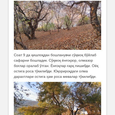
Соат 9 да қишлоқдан бошланувчи сўқмоқ бўйлаб
сафарни бошладик. Сўқмоқ ёнғоқзор, олмазор
боғлар оралаб ўтган. Ёнғоқлар ғарқ пишибди. Оёқ
остига роса тўкилибди. Юқорироқдаги олма
дарахтлари остига ҳам роса мевалар тўкилибди.