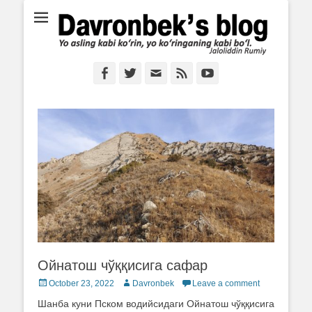
Ё аслинг каби кўрин, ё кўринганинг каби бўл. Ж.Румий
Davronbek's blog
Facebook
Twitter
Email
Feed
YouTube
Ойнатош чўққисига сафар
Posted
October 23, 2022
Author
Davronbek
Leave a comment
on
Шанба куни Пском водийсидаги Ойнатош чўққисига