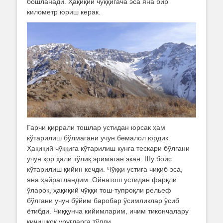
бошланади. Ҳақиқий чўққигача эса яна бир
километр юриш керак.
Гарчи қиррали тошлар устидан юрсак ҳам
кўтарилиш бўлмагани учун бемалол юрдик.
Ҳақиқий чўққига кўтарилиш кунга тескари бўлгани
учун қор ҳали тўлиқ эримаган экан. Шу боис
кўтарилиш қийин кечди. Чўққи устига чиқиб эса,
яна ҳайратландим. Ойнатош устидан фарқли
ўлароқ, ҳақиқий чўққи тош-тупроқли рельеф
бўлгани учун бўйим баробар ўсимликлар ўсиб
ётибди. Чиққунча кийимларим, ичим тикончалару
қичишқоқ уруғларга тўлди.