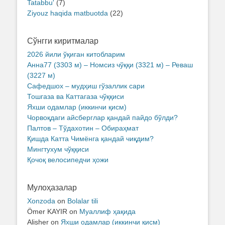
Tatabbu'
(7)
Ziyouz haqida matbuotda
(22)
Сўнгги киритмалар
2026 йили ўқиган китобларим
Анна77 (3303 м) – Номсиз чўққи (3321 м) – Реваш
(3227 м)
Сафедшох – мудҳиш гўзаллик сари
Тошгаза ва Каттагаза чўққиси
Яхши одамлар (иккинчи қисм)
Чорвоқдаги айсберглар қандай пайдо бўлди?
Палтов – Тўдахотин – Обираҳмат
Қишда Катта Чимёнга қандай чиқдим?
Мингтухум чўққиси
Қочоқ велосипедчи ҳожи
Мулоҳазалар
Xonzoda
on
Bolalar tili
Ömer KAYIR
on
Муаллиф ҳақида
Alisher
on
Яхши одамлар (иккинчи қисм)