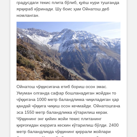
градусдаги текис плита бўлиб, қуёш нури тушганда
ярқираб кўринади. Шу боис ҳам Ойнатош деб
номланган.
Ойнатош чўққисигача етиб бориш осон эмас.
Умуман олганда сафар бошланадиган жойдан то
чўққигача 1000 метр баландликка чиқиладиган ҳар
қандай чўққига чиқиш осон кечмайди. Ойнатошгача
эса 1550 метр баландликка кўтарилиш керак.
Чўққининг энг қийин жойи текис плитанинг
қирғоғидан юқорига кескин кўтарилиш бўлди. 2400
метр баландликда чўққининг қиррали жойлари