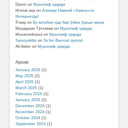
Damir
on
Муаллиф ҳақида
Илхом ака
on
Алишер Навоий «Хамса»си
Интернетда!
Ўткир
on
Бу китобни ҳар бир ўзбек ўқиши керак
Муҳаррам Тўхтаева
on
Муаллиф ҳақида
Muxamedrasul
on
Муаллиф ҳақида
Samoyiddin
on
So’lim Baxmal ziyorati
Ali Asker
on
Муаллиф ҳақида
Архив
January 2026
(1)
May 2025
(2)
April 2025
(1)
March 2025
(1)
February 2025
(1)
January 2025
(2)
December 2024
(1)
November 2024
(1)
October 2024
(1)
September 2024
(1)