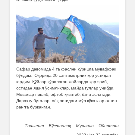
Сафар давомида 4 та фаслни кўришга муваффақ
бўлдим. Юқорида 20 сантиметрлик қор устидан
юрдим. Қўйлар қўралаган жойларда қор эриб,
остидан яшил ўсимликлар, майда гуллар унибди.
Мевалар пишиб, офтоб қизитиб, ёзни эслатади.
Дарахту буталар, оёқ остидаги мўл кўкатлар олтин
рангга бурканган.
Тошкент – Бўстонлиқ – Муллало – Ойнатош