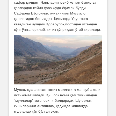
сафар қилдим. Чангларни ювиб кетган ёмғир ва
қорлардан кейин ҳаво жуда ёқимли бўлди.
Сафарни Бўстонлиқ туманининг Муллало
қишлоғидан бошладик. Қишлоққа Урунғочга
кетадиган йўлдаги Қорабулоқ постидан ўтгандан
сўнг ўнгга юрилиб, кичик кўприкдан ўтиб кирилади.
Муллалода асосан тожик миллатига мансуб аҳоли
истиқомат қилади. Қишлоқ номи ҳам тожикчадан
“муллалар” маъносини билдиради. Шу ерлик
кишиларнинг айтишича, қадимда қишлоқда
муллалар кўп бўлган экан.