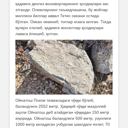
қадимги денгиз жониворларининг қолдиқлари акс
этганди. Олимларнинг таъкидлашича, бу жойлар
миллион йиллар аввал Тетис океани остида
бўлган. Океан чекиниб, тоғлар юзага келган. Тоғда
вулқон отилиб, қадимги жонзотлар қолдиқлари
лавага ёпишиб, қотган.
Ойнатош Пском тизмасидаги чўққи бўлиб,
баландлиги 2552 метр. Ҳақиқий чўққи маҳаллий
аҳоли Ойнатош деб атайдиган чўққидан 150 метр
юқорида. Ойнатош баландлиги 500 метр, узунлиги
1000 метр келадиган учбурчак шаклдаги яхлит, 70