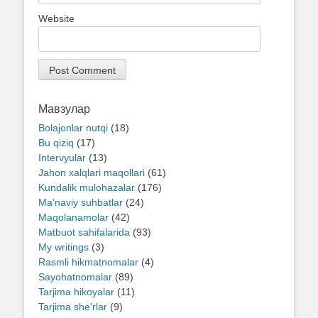
Website
Мавзулар
Bolajonlar nutqi
(18)
Bu qiziq
(17)
Intervyular
(13)
Jahon xalqlari maqollari
(61)
Kundalik mulohazalar
(176)
Ma'naviy suhbatlar
(24)
Maqolanamolar
(42)
Matbuot sahifalarida
(93)
My writings
(3)
Rasmli hikmatnomalar
(4)
Sayohatnomalar
(89)
Tarjima hikoyalar
(11)
Tarjima she'rlar
(9)