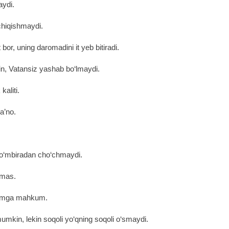
aydi.
 chiqishmaydi.
 bor, uning daromadini it yeb bitiradi.
n, Vatansiz yashab bo‘lmaydi.
kaliti.
a’no.
do‘mbiradan cho‘chmaydi.
emas.
o‘limga mahkum.
mkin, lekin soqoli yo‘qning soqoli o‘smaydi.