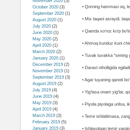
November 2020
(3)
• Qorning hammasi oq, l
October 2020
(3)
September 2020
(1)
• Mix taqani asraydi, taq
August 2020
(1)
July 2020
(2)
• Qaerda xo‘roz ko‘p bo‘ls
June 2020
(1)
May 2020
(2)
• Ahmoq kunduz kuni chir
April 2020
(1)
March 2020
(2)
• Tuvak tuvakka “sening 
January 2020
(1)
December 2019
(2)
• Daraxt niholligida egiladi
November 2019
(1)
September 2019
(3)
• Agar tuyaning qanoti b
August 2019
(2)
July 2019
(4)
• Yig‘lasa onam yig‘lar, qo
June 2019
(4)
May 2019
(3)
• Piyola piyolaga urilsa, i
April 2019
(4)
March 2019
(3)
• Temir ishlatilmasa, zan
February 2019
(5)
January 2019
(3)
• Ishlayotgan temir yarqir