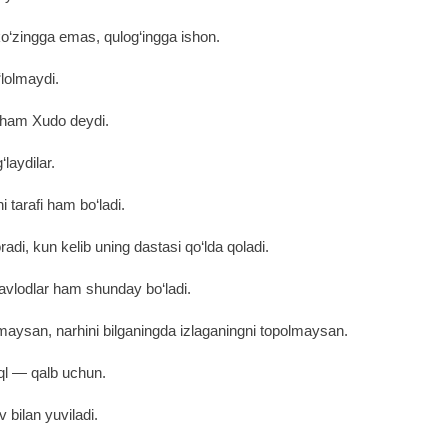
‘zingga emas, qulog‘ingga ishon.
‘lolmaydi.
 ham Xudo deydi.
laydilar.
i tarafi ham bo‘ladi.
adi, kun kelib uning dastasi qo‘lda qoladi.
 avlodlar ham shunday bo‘ladi.
ilmaysan, narhini bilganingda izlaganingni topolmaysan.
ql ― qalb uchun.
 bilan yuviladi.