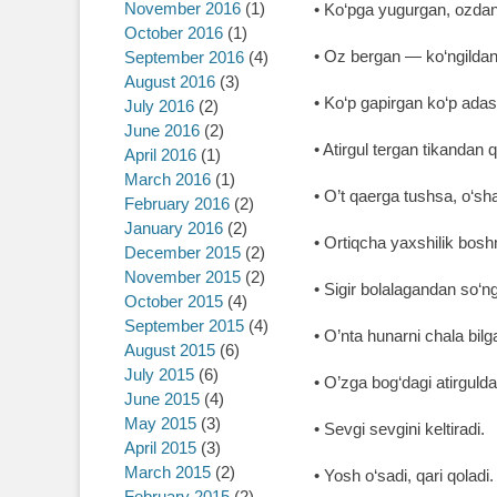
November 2016
(1)
• Ko‘pga yugurgan, ozdan
October 2016
(1)
• Oz bergan ― ko‘ngildan
September 2016
(4)
August 2016
(3)
• Ko‘p gapirgan ko‘p adas
July 2016
(2)
June 2016
(2)
• Atirgul tergan tikandan 
April 2016
(1)
March 2016
(1)
• O’t qaerga tushsa, o‘sha
February 2016
(2)
January 2016
(2)
• Ortiqcha yaxshilik bosh
December 2015
(2)
November 2015
(2)
• Sigir bolalagandan so‘
October 2015
(4)
September 2015
(4)
• O’nta hunarni chala bilga
August 2015
(6)
July 2015
(6)
• O’zga bog‘dagi atirgulda
June 2015
(4)
May 2015
(3)
• Sevgi sevgini keltiradi.
April 2015
(3)
March 2015
(2)
• Yosh o‘sadi, qari qoladi.
February 2015
(2)