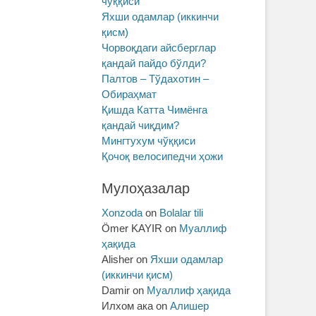
чўққиси
Яхши одамлар (иккинчи
қисм)
Чорвоқдаги айсберглар
қандай пайдо бўлди?
Палтов – Тўдахотин –
Обираҳмат
Қишда Катта Чимёнга
қандай чиқдим?
Мингтухум чўққиси
Қочоқ велосипедчи ҳожи
Мулоҳазалар
Xonzoda
on
Bolalar tili
Ömer KAYIR
on
Муаллиф
ҳақида
Alisher
on
Яхши одамлар
(иккинчи қисм)
Damir
on
Муаллиф ҳақида
Илхом ака
on
Алишер