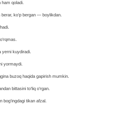
 ham qoladi.
 berar, ko‘p bergan ― boylikdan.
hadi.
qo‘rqmas.
 yerni kuydiradi.
ni yormaydi.
nggina buzoq haqida gapirish mumkin.
ndan bittasini to‘liq o‘rgan.
n bog‘ingdagi tikan afzal.