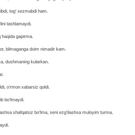
libdi, tog‘ sezmabdi ham.
e’lini tashlamaydi.
q haqida gapirma.
tor, bilmaganga doim nimadir kam.
lsa, dushmaning kularkan.
ar.
di, o‘rmon xabarsiz qoldi.
sib bo‘lmaydi.
rashsa shafqatsiz bo‘lma, seni ezg‘ilashsa muloyim turma.
aydi.