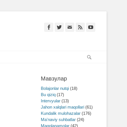
Facebook
Twitter
Email
Feed
YouTube
Search
Мавзулар
Bolajonlar nutqi
(18)
Bu qiziq
(17)
Intervyular
(13)
Jahon xalqlari maqollari
(61)
Kundalik mulohazalar
(176)
Ma'naviy suhbatlar
(24)
Maqolanamolar
(42)