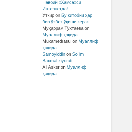
Навоий «Хамса»си
Интернетда!
Ўткир
on
Бу китобни ҳар
бир ўзбек ўқиши керак
Муҳаррам Тўхтаева
on
Муаллиф ҳақида
Muxamedrasul
on
Муаллиф
ҳақида
Samoyiddin
on
So’lim
Baxmal ziyorati
Ali Asker
on
Муаллиф
ҳақида