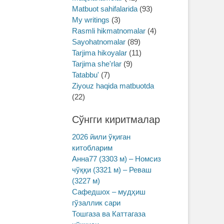
Matbuot sahifalarida
(93)
My writings
(3)
Rasmli hikmatnomalar
(4)
Sayohatnomalar
(89)
Tarjima hikoyalar
(11)
Tarjima she'rlar
(9)
Tatabbu'
(7)
Ziyouz haqida matbuotda
(22)
Сўнгги киритмалар
2026 йили ўқиган
китобларим
Анна77 (3303 м) – Номсиз
чўққи (3321 м) – Реваш
(3227 м)
Сафедшох – мудҳиш
гўзаллик сари
Тошгаза ва Каттагаза