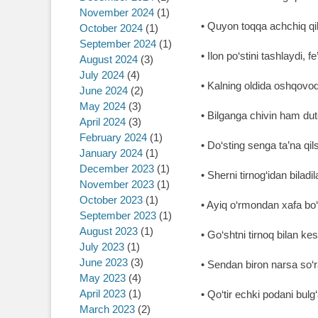
November 2024
(1)
• Quyon toqqa achchiq qi
October 2024
(1)
September 2024
(1)
• Ilon po‘stini tashlaydi, f
August 2024
(3)
July 2024
(4)
• Kalning oldida oshqovo
June 2024
(2)
May 2024
(3)
• Bilganga chivin ham du
April 2024
(3)
February 2024
(1)
• Do‘sting senga ta’na qi
January 2024
(1)
December 2023
(1)
• Sherni tirnog‘idan biladil
November 2023
(1)
October 2023
(1)
• Ayiq o‘rmondan xafa bo‘l
September 2023
(1)
August 2023
(1)
• Go‘shtni tirnoq bilan ke
July 2023
(1)
June 2023
(3)
• Sendan biron narsa so‘
May 2023
(4)
April 2023
(1)
• Qo‘tir echki podani bulg‘
March 2023
(2)