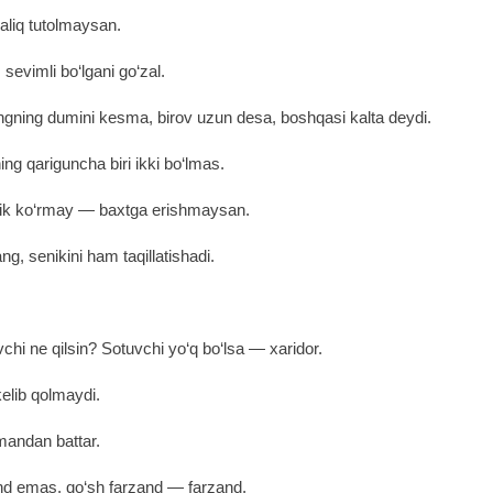
aliq tutolmaysan.
 sevimli bo‘lgani go‘zal.
ngning dumini kesma, birov uzun desa, boshqasi kalta deydi.
ing qariguncha biri ikki bo‘lmas.
ilik ko‘rmay ― baxtga erishmaysan.
ng, senikini ham taqillatishadi.
vchi ne qilsin? Sotuvchi yo‘q bo‘lsa ― xaridor.
kelib qolmaydi.
mandan battar.
and emas, qo‘sh farzand ― farzand.