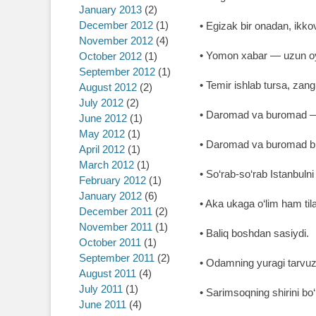
January 2013
(2)
December 2012
(1)
• Egizak bir onadan, ikkovin
November 2012
(4)
• Yomon xabar ― uzun oy
October 2012
(1)
September 2012
(1)
• Temir ishlab tursa, zan
August 2012
(2)
July 2012
(2)
• Daromad va buromad ―
June 2012
(1)
May 2012
(1)
• Daromad va buromad bi
April 2012
(1)
March 2012
(1)
• So‘rab-so‘rab Istanbulni
February 2012
(1)
January 2012
(6)
• Aka ukaga o‘lim ham t
December 2011
(2)
November 2011
(1)
• Baliq boshdan sasiydi.
October 2011
(1)
September 2011
(2)
• Odamning yuragi tarvuz
August 2011
(4)
July 2011
(1)
• Sarimsoqning shirini bo
June 2011
(4)