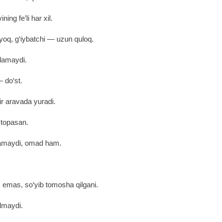
ing fe’li har xil.
oq, g‘iybatchi ― uzun quloq.
glamaydi.
 do‘st.
r aravada yuradi.
 topasan.
ilamaydi, omad ham.
 emas, so‘yib tomosha qilgani.
‘lmaydi.