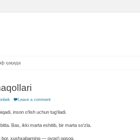
ф ҳақида
aqollari
onbek
Leave a comment
adi, inson o‘lish uchun tug‘iladi.
itta. Bas, ikki marta eshitib, bir marta so‘zla.
 bor, xushxabarning ― oyog‘i oqsoq.