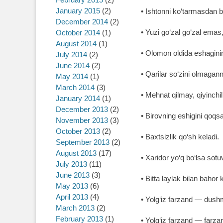
January 2015
(2)
• Ishtonni ko‘tarmasdan b
December 2014
(2)
• Yuzi go‘zal go‘zal emas,
October 2014
(1)
August 2014
(1)
• Olomon oldida eshagini
July 2014
(2)
June 2014
(2)
• Qarilar so‘zini olmagann
May 2014
(1)
March 2014
(3)
• Mehnat qilmay, qiyinch
January 2014
(1)
December 2013
(2)
• Birovning eshigini qoqsa
November 2013
(3)
October 2013
(2)
• Baxtsizlik qo‘sh keladi.
September 2013
(2)
August 2013
(17)
• Xaridor yo‘q bo‘lsa sotu
July 2013
(11)
June 2013
(3)
• Bitta laylak bilan bahor 
May 2013
(6)
April 2013
(4)
• Yolg‘iz farzand ― dush
March 2013
(2)
February 2013
(1)
• Yolg‘iz farzand ― farz