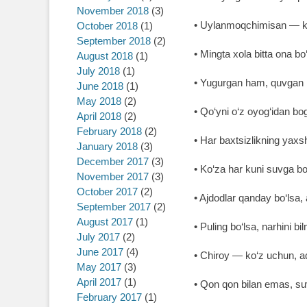
November 2018
(3)
• Uylanmoqchimisan ― ko
October 2018
(1)
September 2018
(2)
• Mingta xola bitta ona bo
August 2018
(1)
July 2018
(1)
• Yugurgan ham, quvgan
June 2018
(1)
May 2018
(2)
• Qo‘yni o‘z oyog‘idan bog‘
April 2018
(2)
February 2018
(2)
• Har baxtsizlikning yaxsh
January 2018
(3)
December 2017
(3)
• Ko‘za har kuni suvga bor
November 2017
(3)
October 2017
(2)
• Ajdodlar qanday bo‘lsa,
September 2017
(2)
August 2017
(1)
• Puling bo‘lsa, narhini b
July 2017
(2)
June 2017
(4)
• Chiroy ― ko‘z uchun, a
May 2017
(3)
April 2017
(1)
• Qon qon bilan emas, suv
February 2017
(1)