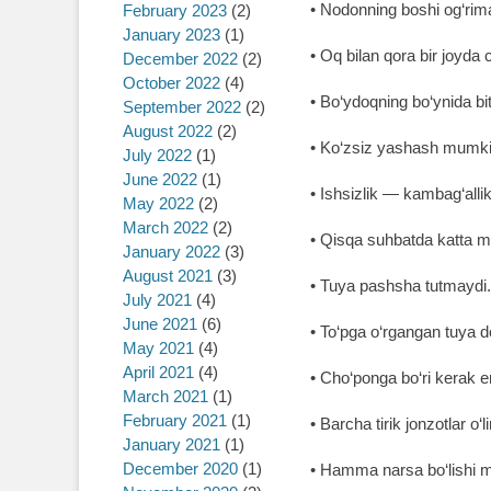
• Nodonning boshi og‘rim
February 2023
(2)
January 2023
(1)
• Oq bilan qora bir joyda
December 2022
(2)
October 2022
(4)
• Bo‘ydoqning bo‘ynida bit
September 2022
(2)
August 2022
(2)
• Ko‘zsiz yashash mumki
July 2022
(1)
June 2022
(1)
• Ishsizlik ― kambag‘allik 
May 2022
(2)
March 2022
(2)
• Qisqa suhbatda katta m
January 2022
(3)
August 2021
(3)
• Tuya pashsha tutmaydi.
July 2021
(4)
June 2021
(6)
• To‘pga o‘rgangan tuya 
May 2021
(4)
April 2021
(4)
• Cho‘ponga bo‘ri kerak 
March 2021
(1)
February 2021
(1)
• Barcha tirik jonzotlar 
January 2021
(1)
December 2020
(1)
• Hamma narsa bo‘lishi mu