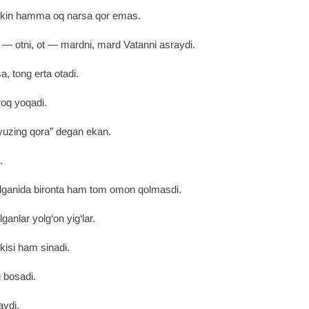
ekin hamma oq narsa qor emas.
a ― otni, ot ― mardni, mard Vatanni asraydi.
a, tong erta otadi.
oq yoqadi.
yuzing qora” degan ekan.
.
o‘lganida bironta ham tom omon qolmasdi.
lganlar yolg‘on yig‘lar.
kkisi ham sinadi.
g bosadi.
aydi.