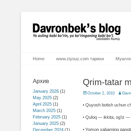
Ё аслинг каби кўрин, ё кўринганинг каби бўл. Ж.Румий
Davronbek's blog
Primary Menu
Skip
Home
www.ziyouz.com тарихи
Муалли
to
content
Qrim-tatar m
Архив
January 2026
(1)
Posted
October 2, 2010
Author
Davr
May 2025
(2)
on
April 2025
(1)
• Quyosh botish uchun chiq
March 2025
(1)
February 2025
(1)
• Quloq ― ikkita, og‘iz ― b
January 2025
(2)
• Yomon xabarning qanoti
December 2024
(1)