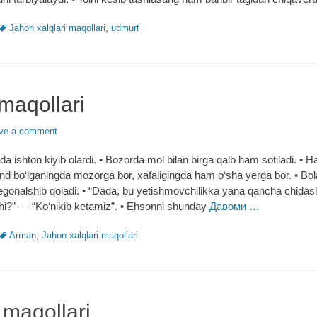
Tags
Jahon xalqlari maqollari
,
udmurt
maqollari
ve a comment
nida ishton kiyib olardi. • Bozorda mol bilan birga qalb ham sotiladi. • 
d bo‘lganingda mozorga bor, xafaligingda ham o‘sha yerga bor. • Bol
begonalshib qoladi. • “Dada, bu yetishmovchilikka yana qancha chidas
hi?” ― “Ko‘nikib ketamiz”. • Ehsonni shunday
Давоми …
Tags
Arman
,
Jahon xalqlari maqollari
 maqollari