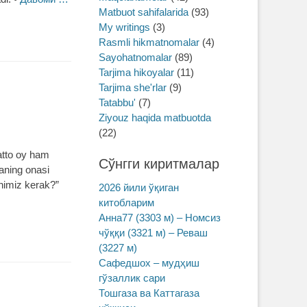
Matbuot sahifalarida
(93)
My writings
(3)
Rasmli hikmatnomalar
(4)
Sayohatnomalar
(89)
Tarjima hikoyalar
(11)
Tarjima she'rlar
(9)
Tatabbu'
(7)
Ziyouz haqida matbuotda
(22)
Hatto oy ham
Сўнгги киритмалар
aning onasi
himiz kerak?”
2026 йили ўқиган
китобларим
Анна77 (3303 м) – Номсиз
чўққи (3321 м) – Реваш
(3227 м)
Сафедшох – мудҳиш
гўзаллик сари
Тошгаза ва Каттагаза