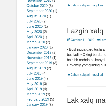
November 2020
(3)
October 2020
(3)
Categories
Jahon xalqlari maqollari
September 2020
(1)
August 2020
(1)
July 2020
(2)
June 2020
(1)
Lazgin xalq 
May 2020
(2)
April 2020
(1)
Posted
October 11, 2010
Lea
March 2020
(2)
on
January 2020
(1)
• Boshingga dard tushsa, 
December 2019
(2)
buziladi. • Oxirgi burda 
November 2019
(1)
bo‘z bir narhda bo‘lmaydi.
September 2019
(3)
Davomiy yomg‘irning bulu
August 2019
(2)
July 2019
(4)
Categories
Jahon xalqlari maqollari
June 2019
(4)
May 2019
(3)
April 2019
(4)
March 2019
(3)
Lak xalq maq
February 2019
(5)
January 2019
(3)