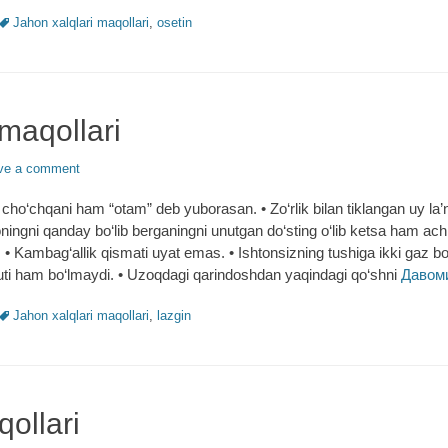
Tags
Jahon xalqlari maqollari
,
osetin
maqollari
ve a comment
cho‘chqani ham “otam” deb yuborasan. • Zo‘rlik bilan tiklangan uy la’n
noningni qanday bo‘lib berganingni unutgan do‘sting o‘lib ketsa ham ach
 • Kambag‘allik qismati uyat emas. • Ishtonsizning tushiga ikki gaz bo‘
ti ham bo‘lmaydi. • Uzoqdagi qarindoshdan yaqindagi qo‘shni
Давом
Tags
Jahon xalqlari maqollari
,
lazgin
ollari