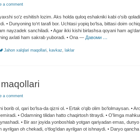
e a comment
 yaxshi so‘z eshitish lozim. Aks holda quloq eshakniki kabi o‘sib qoladi
. • Dunyoning to‘rt tarafi bor. Uchtasi yopiq bo‘lsa, bittasi doim ochiq 
 nayzadek sanchiladi. • Agar ikki kishi birlashsa qoyani ham ag‘dar
ing axlati ham sakrab yuboradi. • Ona ―
Давоми …
Tags
Jahon xalqlari maqollari
,
kavkaz
,
laklar
 maqollari
e a comment
 borib ol, qari bo‘lsa-da qizni ol. • Ertak o‘qib olim bo‘lolmaysan. • 
iradi. • Odamning tilidan hatto chaqirtosh titraydi. • O’limga mahk
ynashadi. • Bir asr joyida yonboshlab yotgan qariyadan emas, duny
n ayrilgan oh chekadi, o‘tlog‘idan ayrilgan ot ishnaydi. • Daryo qanch