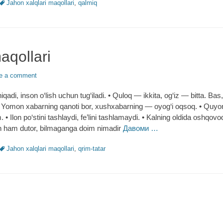
Tags
Jahon xalqlari maqollari
,
qalmiq
aqollari
e a comment
adi, inson o‘lish uchun tug‘iladi. • Quloq ― ikkita, og‘iz ― bitta. Bas,
a. • Yomon xabarning qanoti bor, xushxabarning ― oyog‘i oqsoq. • Quy
. • Ilon po‘stini tashlaydi, fe’lini tashlamaydi. • Kalning oldida oshqov
in ham dutor, bilmaganga doim nimadir
Давоми …
Tags
Jahon xalqlari maqollari
,
qrim-tatar