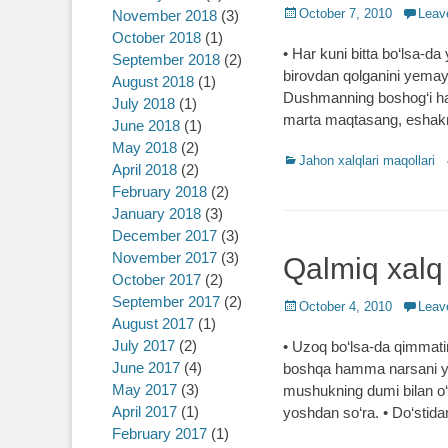
Posted
October 7, 2010
Leav
November 2018
(3)
on
October 2018
(1)
• Har kuni bitta bo‘lsa-da
September 2018
(2)
birovdan qolganini yemaydi
August 2018
(1)
Dushmanning boshog‘i ham
July 2018
(1)
marta maqtasang, eshakn
June 2018
(1)
May 2018
(2)
Categories
Jahon xalqlari maqollari
April 2018
(2)
February 2018
(2)
January 2018
(3)
December 2017
(3)
November 2017
(3)
Qalmiq xalq
October 2017
(2)
September 2017
(2)
Posted
October 4, 2010
Leav
August 2017
(1)
on
July 2017
(2)
• Uzoq bo‘lsa-da qimmatini
June 2017
(4)
boshqa hamma narsani yem
May 2017
(3)
mushukning dumi bilan o‘
April 2017
(1)
yoshdan so‘ra. • Do‘stida
February 2017
(1)