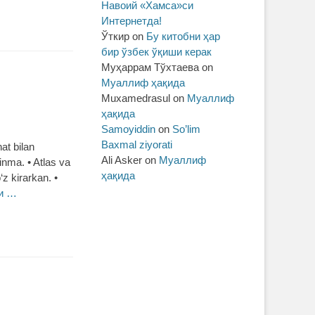
Навоий «Хамса»си
Интернетда!
Ўткир
on
Бу китобни ҳар
бир ўзбек ўқиши керак
Муҳаррам Тўхтаева
on
Муаллиф ҳақида
Muxamedrasul
on
Муаллиф
ҳақида
Samoyiddin
on
So’lim
Baxmal ziyorati
at bilan
Ali Asker
on
Муаллиф
inma. • Atlas va
ҳақида
z kirarkan. •
и …