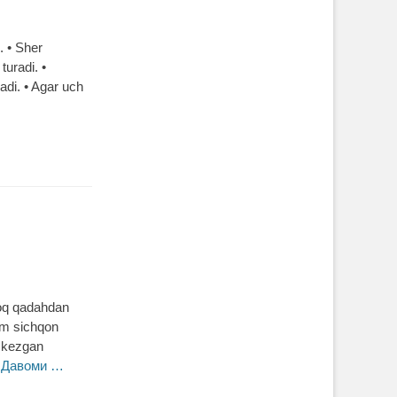
. • Sher
turadi. •
adi. • Agar uch
Aroq qadahdan
um sichqon
o kezgan
a
Давоми …