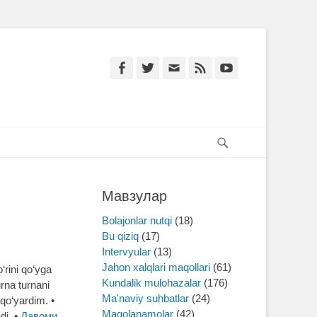
Facebook
Twitter
Email
Feed
YouTube
Search
Мавзулар
Bolajonlar nutqi
(18)
Bu qiziq
(17)
Intervyular
(13)
Jahon xalqlari maqollari
(61)
‘rini qo‘yga
Kundalik mulohazalar
(176)
urna turnani
Ma'naviy suhbatlar
(24)
qo‘yardim. •
Maqolanamolar
(42)
di. •
Давоми …