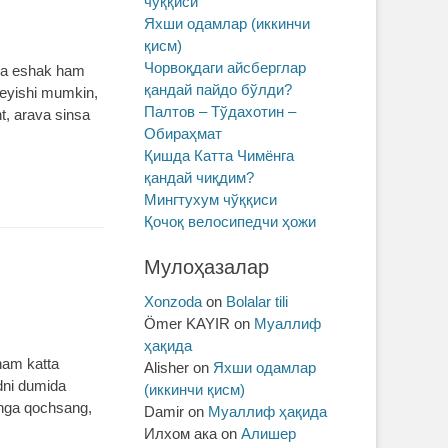
чўққиси
Яхши одамлар (иккинчи
қисм)
Чорвоқдаги айсберглар
oyda eshak ham
қандай пайдо бўлди?
 yeyishi mumkin,
Палтов – Тўдахотин –
t, arava sinsa
Обираҳмат
Қишда Катта Чимёнга
қандай чиқдим?
Мингтухум чўққиси
Қочоқ велосипедчи ҳожи
Мулоҳазалар
Xonzoda
on
Bolalar tili
Ömer KAYIR
on
Муаллиф
ҳақида
 ham katta
Alisher
on
Яхши одамлар
rdni dumida
(иккинчи қисм)
dinga qochsang,
Damir
on
Муаллиф ҳақида
Илхом ака
on
Алишер