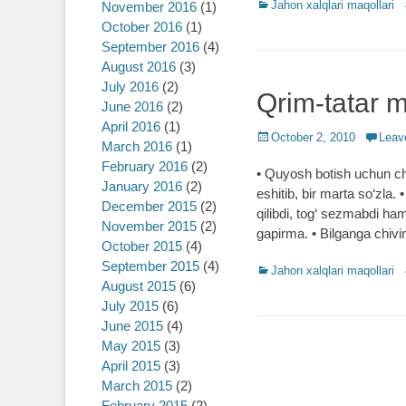
Categories
Jahon xalqlari maqollari
November 2016
(1)
October 2016
(1)
September 2016
(4)
August 2016
(3)
July 2016
(2)
Qrim-tatar m
June 2016
(2)
April 2016
(1)
Posted
October 2, 2010
Leav
March 2016
(1)
on
February 2016
(2)
• Quyosh botish uchun chiq
January 2016
(2)
eshitib, bir marta so‘zl
December 2015
(2)
qilibdi, tog‘ sezmabdi ham
November 2015
(2)
gapirma. • Bilganga chiv
October 2015
(4)
September 2015
(4)
Categories
Jahon xalqlari maqollari
August 2015
(6)
July 2015
(6)
June 2015
(4)
May 2015
(3)
April 2015
(3)
March 2015
(2)
February 2015
(2)