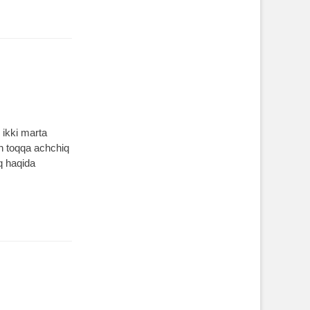
 ikki marta
on toqqa achchiq
oq haqida