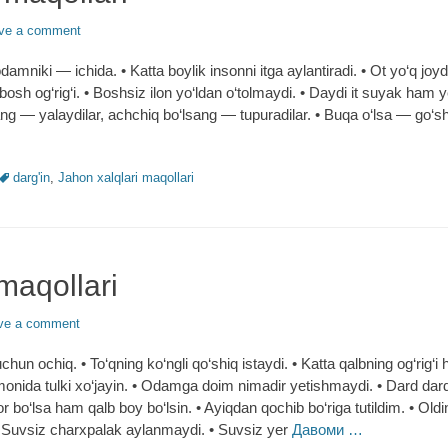
ve a comment
 odamniki ― ichida. • Katta boylik insonni itga aylantiradi. • Ot yo‘q j
 bosh og‘rig‘i. • Boshsiz ilon yo‘ldan o‘tolmaydi. • Daydi it suyak ham
ang ― yalaydilar, achchiq bo‘lsang ― tupuradilar. • Buqa o‘lsa ― go‘sh
Tags
darg'in
,
Jahon xalqlari maqollari
maqollari
ve a comment
hun ochiq. • To‘qning ko‘ngli qo‘shiq istaydi. • Katta qalbning og‘rig‘i
rmonida tulki xo‘jayin. • Odamga doim nimadir yetishmaydi. • Dard da
or bo‘lsa ham qalb boy bo‘lsin. • Ayiqdan qochib bo‘riga tutildim. • Ol
 Suvsiz charxpalak aylanmaydi. • Suvsiz yer
Давоми …