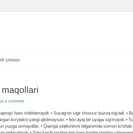
ф ҳақида
 maqollari
ve a comment
prog‘i ham shitirlamaydi. • Suzag‘on sigir shoxsiz buzoq tug‘adi. • Bo
argan ko‘ylakni yangi qilolmaysan. • Ikki ayiq bir uyaga sig‘maydi. • T
un yuzga urmaydilar. • Qaerga yiqilishimni bilganimda somon to‘shab 
i tarbiyalaydi. • Tolni kesib tashlasang ham baribir tagidan chiqavera