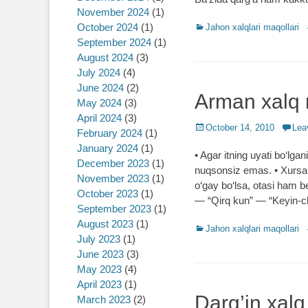
November 2024
(1)
October 2024
(1)
Categories
Jahon xalqlari maqollari
September 2024
(1)
August 2024
(3)
July 2024
(4)
June 2024
(2)
Arman xalq 
May 2024
(3)
April 2024
(3)
Posted
October 14, 2010
Lea
February 2024
(1)
on
January 2024
(1)
• Agar itning uyati bo‘lga
December 2023
(1)
nuqsonsiz emas. • Xursan
November 2023
(1)
o‘gay bo‘lsa, otasi ham 
October 2023
(1)
― “Qirq kun” ― “Keyin-c
September 2023
(1)
August 2023
(1)
Categories
Jahon xalqlari maqollari
July 2023
(1)
June 2023
(3)
May 2023
(4)
April 2023
(1)
Darg’in xalq
March 2023
(2)