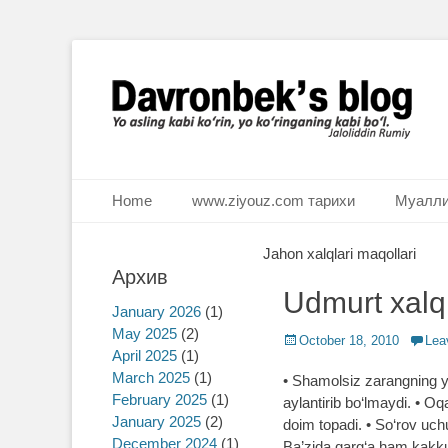
Ё аслинг каби кўрин, ё кўринганинг каби бўл. Ж.Румий
Davronbek's blog
Primary Menu
Skip
Home
www.ziyouz.com тарихи
Муалли
to
content
Jahon xalqlari maqollari
Архив
Udmurt xalq
January 2026
(1)
May 2025
(2)
Posted
October 18, 2010
Lea
April 2025
(1)
on
March 2025
(1)
• Shamolsiz zarangning ya
February 2025
(1)
aylantirib bo‘lmaydi. • Oq
January 2025
(2)
doim topadi. • So‘rov uch
December 2024
(1)
Ba’zida qarg‘a ham kakkun