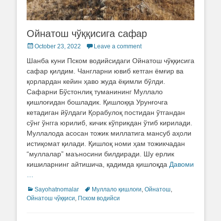
Ойнатош чўққисига сафар
Posted
October 23, 2022
Leave a comment
on
Шанба куни Пском водийсидаги Ойнатош чўққисига
сафар қилдим. Чангларни ювиб кетган ёмғир ва
қорлардан кейин ҳаво жуда ёқимли бўлди.
Сафарни Бўстонлиқ туманининг Муллало
қишлоғидан бошладик. Қишлоққа Урунғочга
кетадиган йўлдаги Қорабулоқ постидан ўтгандан
сўнг ўнгга юрилиб, кичик кўприкдан ўтиб кирилади.
Муллалода асосан тожик миллатига мансуб аҳоли
истиқомат қилади. Қишлоқ номи ҳам тожикчадан
“муллалар” маъносини билдиради. Шу ерлик
кишиларнинг айтишича, қадимда қишлоқда
Давоми
…
Categories
Sayohatnomalar
Tags
Муллало қишлоғи
,
Ойнатош
,
Ойнатош чўққиси
,
Пском водийси