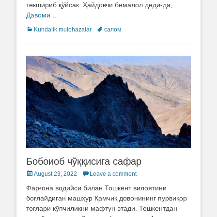
текшириб қўйсак. Ҳайдовчи бемалол деди-да,
Давоми …
Categories
Kundalik mulohazalar
Tags
салом
Бобоиоб чўққисига сафар
Posted
August 23, 2022
Leave a comment
on
Фарғона водийси билан Тошкент вилоятини
боғлайдиган машҳур Қамчиқ довонининг пурвиқор
тоғлари кўпчиликни мафтун этади. Тошкентдан