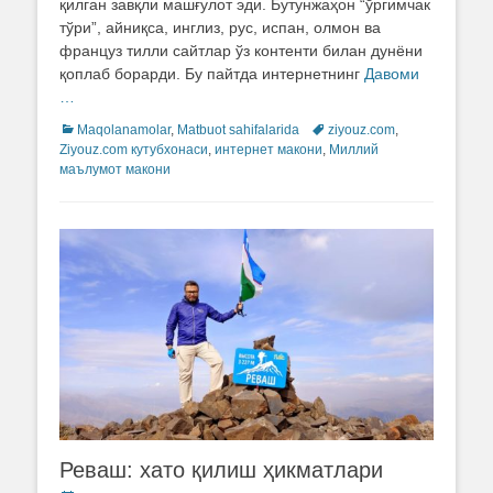
қилган завқли машғулот эди. Бутунжаҳон “ўргимчак
тўри”, айниқса, инглиз, рус, испан, олмон ва
француз тилли сайтлар ўз контенти билан дунёни
қоплаб борарди. Бу пайтда интернетнинг
Давоми
…
Categories
Maqolanamolar
,
Matbuot sahifalarida
Tags
ziyouz.com
,
Ziyouz.com кутубхонаси
,
интернет макони
,
Миллий
маълумот макони
Реваш: хато қилиш ҳикматлари