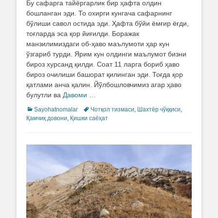
Бу сафарга тайёргарлик бир ҳафта олдин
бошланган эди. То охирги кунгача сафарнинг
бўлиши савол остида эди. Ҳафта бўйи ёмғир ёғди,
тоғларда эса қор йиғилди. Боражак
манзилимиздаги об-ҳаво маълумоти ҳар кун
ўзгариб турди. Ярим кун олдинги маълумот бизни
бироз хурсанд қилди. Соат 11 ларга бориб ҳаво
бироз очилиши башорат қилинган эди. Тоғда қор
қатлами анча қалин. Йўлбошловчимиз агар ҳаво
булутли ва
Давоми …
Categories
Sayohatnomalar
Tags
Чотқол тизмаси
,
Шахтёр чўққиси
,
Қамчиқ довони
,
Қишки саёҳат