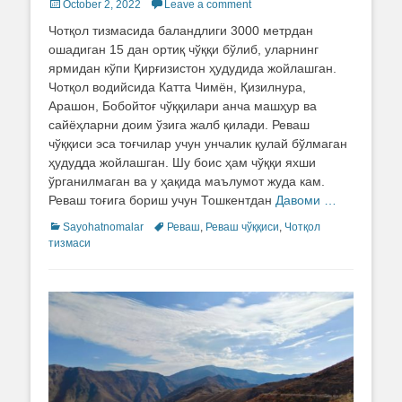
Posted
October 2, 2022
Leave a comment
on
Чотқол тизмасида баландлиги 3000 метрдан
ошадиган 15 дан ортиқ чўққи бўлиб, уларнинг
ярмидан кўпи Қирғизистон ҳудудида жойлашган.
Чотқол водийсида Катта Чимён, Қизилнура,
Арашон, Бобойтоғ чўққилари анча машҳур ва
сайёҳларни доим ўзига жалб қилади. Реваш
чўққиси эса тоғчилар учун унчалик қулай бўлмаган
ҳудудда жойлашган. Шу боис ҳам чўққи яхши
ўрганилмаган ва у ҳақида маълумот жуда кам.
Реваш тоғига бориш учун Тошкентдан
Давоми …
Categories
Sayohatnomalar
Tags
Реваш
,
Реваш чўққиси
,
Чотқол
тизмаси