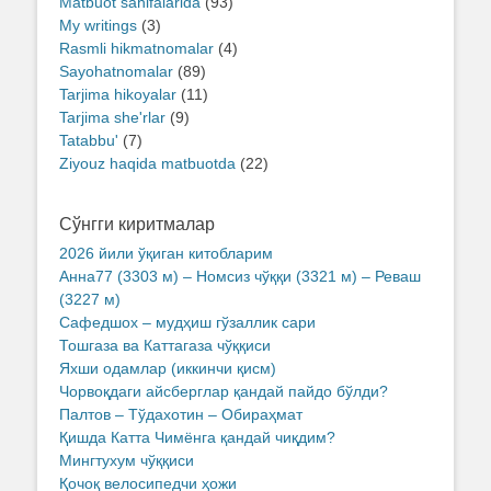
Matbuot sahifalarida
(93)
My writings
(3)
Rasmli hikmatnomalar
(4)
Sayohatnomalar
(89)
Tarjima hikoyalar
(11)
Tarjima she'rlar
(9)
Tatabbu'
(7)
Ziyouz haqida matbuotda
(22)
Сўнгги киритмалар
2026 йили ўқиган китобларим
Анна77 (3303 м) – Номсиз чўққи (3321 м) – Реваш
(3227 м)
Сафедшох – мудҳиш гўзаллик сари
Тошгаза ва Каттагаза чўққиси
Яхши одамлар (иккинчи қисм)
Чорвоқдаги айсберглар қандай пайдо бўлди?
Палтов – Тўдахотин – Обираҳмат
Қишда Катта Чимёнга қандай чиқдим?
Мингтухум чўққиси
Қочоқ велосипедчи ҳожи