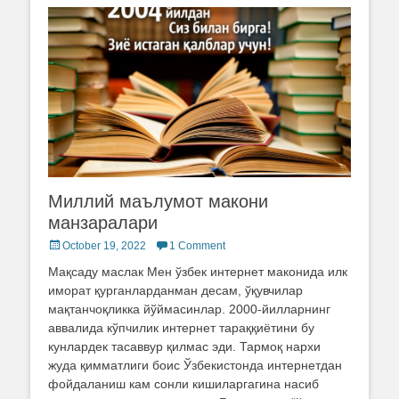
Миллий маълумот макони
манзаралари
Posted
October 19, 2022
1 Comment
on
Мақсаду маслак Мен ўзбек интернет маконида илк
иморат қурганларданман десам, ўқувчилар
мақтанчоқликка йўймасинлар. 2000-йилларнинг
аввалида кўпчилик интернет тараққиётини бу
кунлардек тасаввур қилмас эди. Тармоқ нархи
жуда қимматлиги боис Ўзбекистонда интернетдан
фойдаланиш кам сонли кишиларгагина насиб