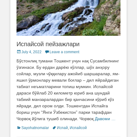
Испайсой пейзажлари
Posted
July 4, 2022
Leave a comment
on
Бўстонлиқ тумани Тошкент учун нақ Сусамбилнинг
ўзгинаси. Бу ердан дарёю кўллар, шўх анҳору
сойлар, музли чўққилару ажойиб шаршаралар, ям-
яшил ўрмонлару мевали боғлар – дил яйрайдиган
табиат неъматларини топиш мумкин. Испайсой
дараси бўйлаб 20 километр юриб ана шундай
табиий манзаралардан бир қанчасини кўриб кўз
яйради, дил ором олди. Тошкентдан Испайга
бориш учун “Янги Ўзбекистон” парки тарафдан
Чорвоқ йўлига тушиб олинади. Чорвоқ
Давоми …
Categories
Sayohatnomalar
Tags
Испай
,
Испайсой