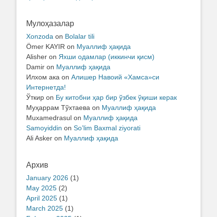
Мулоҳазалар
Xonzoda
on
Bolalar tili
Ömer KAYIR
on
Муаллиф ҳақида
Alisher
on
Яхши одамлар (иккинчи қисм)
Damir
on
Муаллиф ҳақида
Илхом ака
on
Алишер Навоий «Хамса»си
Интернетда!
Ўткир
on
Бу китобни ҳар бир ўзбек ўқиши керак
Муҳаррам Тўхтаева
on
Муаллиф ҳақида
Muxamedrasul
on
Муаллиф ҳақида
Samoyiddin
on
So’lim Baxmal ziyorati
Ali Asker
on
Муаллиф ҳақида
Архив
January 2026
(1)
May 2025
(2)
April 2025
(1)
March 2025
(1)