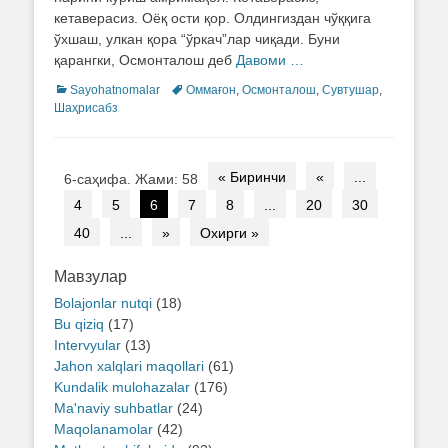
кетаверасиз. Оёқ ости қор. Олдингиздан чўққига
ўхшаш, улкан қора “ўркач”лар чиқади. Буни
қарангки, Осмонталош деб
Давоми …
Categories
Sayohatnomalar
Tags
Оммағон
,
Осмонталош
,
Сувтушар
,
Шаҳрисабз
Post
« Биринчи
«
...
6-саҳифа. Жами: 58
navigation
4
5
6
7
8
...
20
30
40
...
»
Охирги »
Мавзулар
Bolajonlar nutqi
(18)
Bu qiziq
(17)
Intervyular
(13)
Jahon xalqlari maqollari
(61)
Kundalik mulohazalar
(176)
Ma'naviy suhbatlar
(24)
Maqolanamolar
(42)