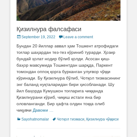
Қизилнура фалсафаси
Posted
September 19, 2022
Leave a comment
on
Бундан 20 йиллар аввал ҳам Тошкент атрофидаги
тоғлар шаҳардан тез-тез кўриниб турарди. Ҳозир
бундай ҳолат нодир бўлиб қолди. Асосан қиш-
баҳор мавсумида Тошкентдан шарқда, Паркент
томондан оппоқ қорга бурканган улуғвор чўққи
кўринади. Бу Қизилнура бўлиб, Чотқол тизмасининг
энг баланд нуқталаридан бири ҳисобланади. Шу
йил баҳорда Кумушкон тоғларига чиққанда
Қизилнурани кўриб, чиқиш истаги яна бир
оловланганди. Бир ҳафта олдин тоққа олиб
чиқувчи
Давоми …
Categories
Sayohatnomalar
Tags
Чотқол тизмаси
,
Қизилнура чўққиси