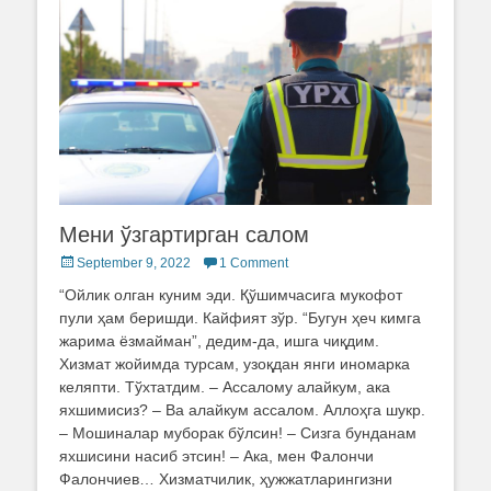
Мени ўзгартирган салом
Posted
September 9, 2022
1 Comment
on
“Ойлик олган куним эди. Қўшимчасига мукофот
пули ҳам беришди. Кайфият зўр. “Бугун ҳеч кимга
жарима ёзмайман”, дедим-да, ишга чиқдим.
Хизмат жойимда турсам, узоқдан янги иномарка
келяпти. Тўхтатдим. – Ассалому алайкум, ака
яхшимисиз? – Ва алайкум ассалом. Аллоҳга шукр.
– Мошиналар муборак бўлсин! – Сизга бунданам
яхшисини насиб этсин! – Ака, мен Фалончи
Фалончиев… Хизматчилик, ҳужжатларингизни