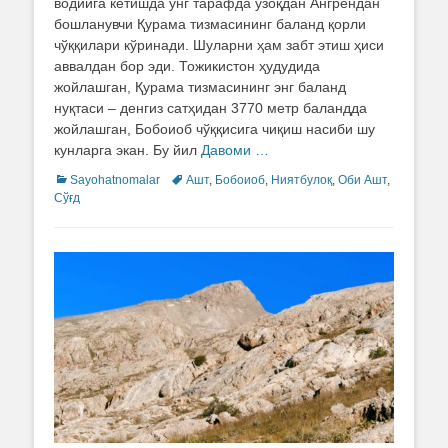
водийга кетишда ўнг тарафда узоқдан Ангрендан
бошланувчи Қурама тизмасининг баланд қорли
чўққилари кўринади. Шуларни ҳам забт этиш ҳиси
аввалдан бор эди. Тожикистон ҳудудида
жойлашган, Қурама тизмасининг энг баланд
нуқтаси – денгиз сатҳидан 3770 метр баландда
жойлашган, Бобоиоб чўққисига чиқиш насиби шу
кунларга экан. Бу йил
Давоми …
Categories
Sayohatnomalar
Tags
Ашт
,
Бобоиоб
,
Ниятбулоқ
,
Оби Ашт
,
Сўғд