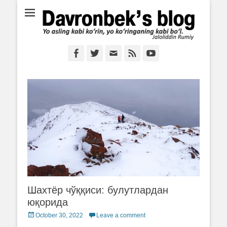
Ё аслинг каби кўрин, ё кўринганинг каби бўл. Ж.Румий
Davronbek's blog
Facebook
Twitter
Email
Feed
YouTube
Шахтёр чўққиси: булутлардан
юқорида
Posted
October 30, 2022
Leave a comment
on