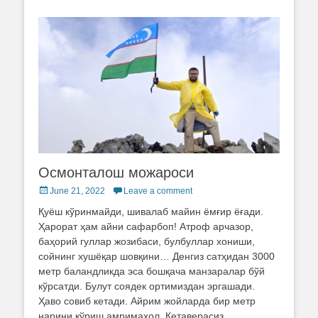
Осмонталош можароси
Posted
June 21, 2022
Leave a comment
on
Қуёш кўринмайди, шивалаб майин ёмғир ёғади.
Ҳарорат ҳам айни сафарбоп! Атроф арчазор,
баҳорий гуллар жозибаси, булбуллар хониши,
сойнинг хушёқар шовқини… Денгиз сатҳидан 3000
метр баландликда эса бошқача манзаралар бўй
кўрсатди. Булут соядек ортимиздан эргашади.
Ҳаво совиб кетади. Айрим жойларда бир метр
нарини кўриш амримаҳол. Кетаверасиз,