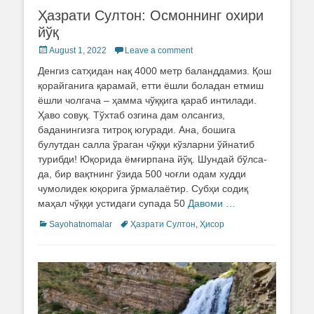
Ҳазрати Султон: Осмоннинг охири
йўқ
Posted
August 1, 2022
Leave a comment
on
Денгиз сатҳидан нақ 4000 метр баланддамиз. Қош
қорайганига қарамай, етти ёшли боладан етмиш
ёшли чолгача – ҳамма чўққига қараб интилади.
Ҳаво совуқ. Тўхтаб озгина дам олсангиз,
баданингизга титроқ югуради. Ана, бошига
булутдан салла ўраган чўққи кўзларни ўйнатиб
турибди! Юқорида ёмғирпана йўқ. Шундай бўлса-
да, бир вақтнинг ўзида 500 чоғли одам худди
чумолидек юқорига ўрмалаётир. Субҳи содиқ
маҳал чўққи устидаги супада 50
Давоми …
Categories
Sayohatnomalar
Tags
Ҳазрати Султон
,
Ҳисор