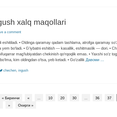
ush xalq maqollari
ve a comment
i eshitiladi. • Oldinga qaramay qadam tashlama, atrofga qaramay so‘
a yem bo‘ladi. • G’iybatni eshitish ― kasallik, eshitmaslik ― dori. • Chi
 Muqarrar mag‘lubiyatdan chekinish qo‘rqoqlik emas. • Yaxshi so‘z tog
n bo‘lma, kim oldingdan o‘tsa, yeb ketadi. • Go‘zallik
Давоми …
Tags
chechen
,
ingush
« Биринчи
«
...
10
20
30
...
36
37
.
»
Охирги »