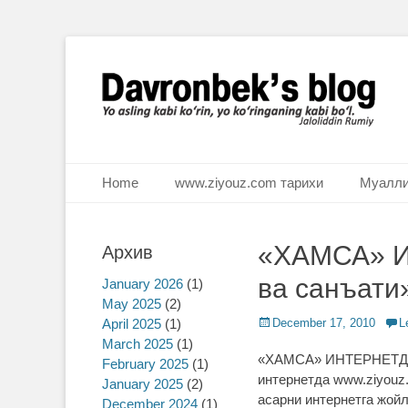
Ё аслинг каби кўрин, ё кўринганинг каби бўл. Ж.Румий
Davronbek's blog
Primary Menu
Skip
Home
www.ziyouz.com тарихи
Муалли
to
content
«ХАМСА» И
Архив
ва санъати»
January 2026
(1)
May 2025
(2)
April 2025
(1)
Posted
December 17, 2010
L
on
March 2025
(1)
«ХАМСА» ИНТЕРНЕТДА 
February 2025
(1)
интернетда www.ziyouz
January 2025
(2)
асарни интернетга жой
December 2024
(1)