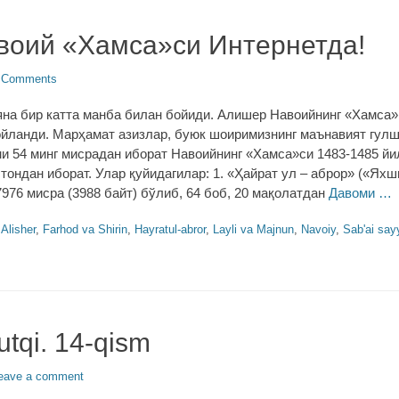
оий «Хамса»си Интернетда!
 Comments
 яна бир катта манба билан бойиди. Алишер Навоийнинг «Хамса»
ойланди. Марҳамат азизлар, буюк шоиримизнинг маънавият гул
и 54 минг мисрадан иборат Навоийнинг «Хамса»си 1483-1485 й
тондан иборат. Улар қуйидагилар: 1. «Ҳайрат ул – аброр» («Ях
976 мисра (3988 байт) бўлиб, 64 боб, 20 мақолатдан
Давоми …
gs
Alisher
,
Farhod va Shirin
,
Hayratul-abror
,
Layli va Majnun
,
Navoiy
,
Sab'ai say
utqi. 14-qism
eave a comment