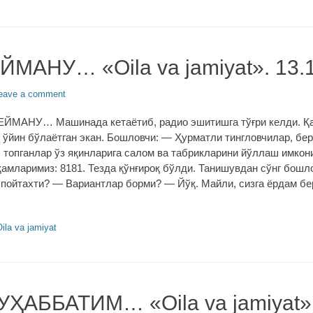
МАНУ… «Oila va jamiyat». 13.
eave a comment
ЕЙМАНУ… Машинада кетаётиб, радио эшитишга тўғри келди. Қ
 ўйин бўлаётган экан. Бошловчи: — Ҳурматли тингловчилар, бе
 топганлар ўз яқинларига салом ва табрикларини йўллаш имкони
амларимиз: 8181. Тезда қўнғироқ бўлди. Танишувдан сўнг бошл
 пойтахти? — Вариантлар борми? — Йўқ. Майли, сизга ёрдам бе
s
ila va jamiyat
ҲАББАТИМ… «Oila va jamiyat»