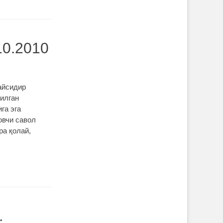
10.2010
айсидир
рилган
га эга
овчи савол
ра қолай,
.