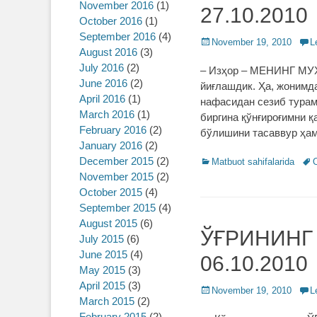
November 2016
(1)
27.10.2010
October 2016
(1)
September 2016
(4)
Posted
November 19, 2010
L
August 2016
(3)
on
July 2016
(2)
– Изҳор – МЕНИНГ МУҲ
June 2016
(2)
йиғлашдик. Ҳа, жонимда
April 2016
(1)
нафасидан сезиб турама
March 2016
(1)
биргина қўнғироғимни қ
February 2016
(2)
бўлишини тасаввур ҳам
January 2016
(2)
December 2015
(2)
Categories
Matbuot sahifalarida
Tag
O
November 2015
(2)
October 2015
(4)
September 2015
(4)
August 2015
(6)
ЎҒРИНИНГ Ҳ
July 2015
(6)
June 2015
(4)
06.10.2010
May 2015
(3)
April 2015
(3)
Posted
November 19, 2010
L
March 2015
(2)
on
February 2015
(2)