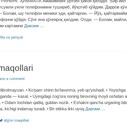
ЎҒРИНИНГ ҲИММАТИ Амакимнинг ўртоғи ҳикоя қилади: “Бир йил
русумли уяли телефонимни тушириб, йўқотиб қўйдим. Дарров қўн
— Болам, шу телефон меники эди, қайтаргин. — Йўқ, қайтармайм
ефонни қўйди. Сўнг яна қўнғироқ қилдим. Олди. — Болам, майли
сим картамни
Давоми …
s
ila va jamiyat
maqollari
ave a comment
tiriltirolmaysan. • Ko‘pam shirin bo‘laverma, yeb qo‘yishadi. • Yeyishg
ganda ― kasal. • Uyingdagi zog‘ora noning birovning moyli oshidan afz
l. • Odam toshdan qattiq, guldan nozik. • Eshakni qancha urganing bil
sa, kichigi indamay turadi. • Bir etikka ikki oyoq
Давоми …
Tags
afg'on maqollari