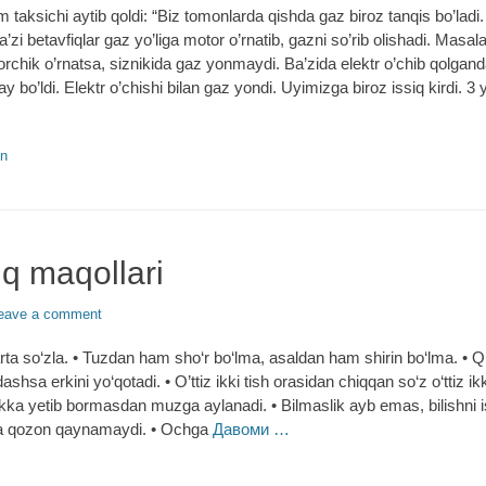
taksichi aytib qoldi: “Biz tomonlarda qishda gaz biroz tanqis bo’ladi.
i betavfiqlar gaz yo’liga motor o’rnatib, gazni so’rib olishadi. Masal
rchik o’rnatsa, siznikida gaz yonmaydi. Ba’zida elektr o’chib qolgan
 bo’ldi. Elektr o’chishi bilan gaz yondi. Uyimizga biroz issiq kirdi. 3 y
on
q maqollari
eave a comment
marta so‘zla. • Tuzdan ham sho‘r bo‘lma, asaldan ham shirin bo‘lma. •
shsa erkini yo‘qotadi. • O’ttiz ikki tish orasidan chiqqan so‘z o‘ttiz ik
akka yetib bormasdan muzga aylanadi. • Bilmaslik ayb emas, bilishni
sa qozon qaynamaydi. • Ochga
Давоми …