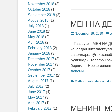
November 2018
(3)
October 2018
(1)
September 2018
(2)
August 2018
(1)
МЕН НА ДЕЙ
July 2018
(1)
June 2018
(1)
Posted
November 19, 2010
L
May 2018
(2)
on
April 2018
(2)
– Таассуф – МЕН НА Д
February 2018
(2)
каналдан интеллектуал
January 2018
(3)
саволларга тўғри жавоб
December 2017
(3)
бўлишади. Телефон рақ
November 2017
(3)
берди: — Норвегиянинг
October 2017
(2)
Давоми …
September 2017
(2)
August 2017
(1)
Categories
Matbuot sahifalarida
Tag
O
July 2017
(2)
June 2017
(4)
May 2017
(3)
April 2017
(1)
МЕНИНГ МУ
February 2017
(1)