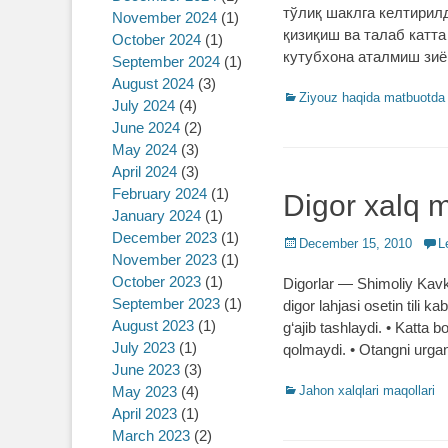
тўлиқ шаклга келтирил
November 2024
(1)
қизиқиш ва талаб катта
October 2024
(1)
кутубхона аталмиш зи
September 2024
(1)
August 2024
(3)
Categories
Ziyouz haqida matbuotda
July 2024
(4)
June 2024
(2)
May 2024
(3)
April 2024
(3)
February 2024
(1)
Digor xalq m
January 2024
(1)
December 2023
(1)
Posted
December 15, 2010
L
November 2023
(1)
on
October 2023
(1)
Digorlar ― Shimoliy Kavkaz
September 2023
(1)
digor lahjasi osetin tili ka
August 2023
(1)
g‘ajib tashlaydi. • Katta b
July 2023
(1)
qolmaydi. • Otangni urgan 
June 2023
(3)
May 2023
(4)
Categories
Jahon xalqlari maqollari
April 2023
(1)
March 2023
(2)