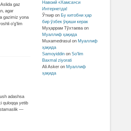
Навоий «Хамса»си
 Aslida gaz
Интернетда!
an, agar
Ўткир
on
Бу китобни ҳар
da gazimiz yona
бир ўзбек ўқиши керак
oshli o’g’lim
Муҳаррам Тўхтаева
on
Муаллиф ҳақида
Muxamedrasul
on
Муаллиф
ҳақида
Samoyiddin
on
So’lim
Baxmal ziyorati
Ali Asker
on
Муаллиф
ҳақида
 Qush adashsa
ki quloqqa yetib
 istamaslik ―