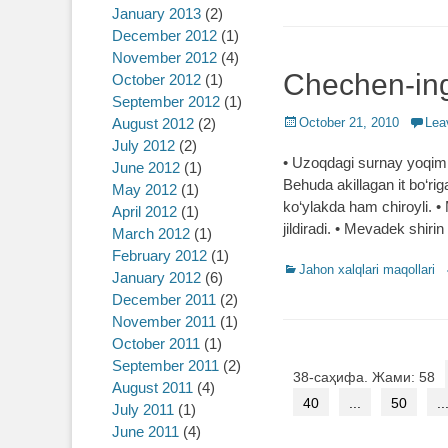
January 2013
(2)
December 2012
(1)
November 2012
(4)
Chechen-ing
October 2012
(1)
September 2012
(1)
August 2012
(2)
Posted
October 21, 2010
Lea
on
July 2012
(2)
• Uzoqdagi surnay yoqiml
June 2012
(1)
Behuda akillagan it bo‘rig
May 2012
(1)
ko‘ylakda ham chiroyli. •
April 2012
(1)
jildiradi. • Mevadek shiri
March 2012
(1)
February 2012
(1)
Categories
Jahon xalqlari maqollari
January 2012
(6)
December 2011
(2)
November 2011
(1)
October 2011
(1)
September 2011
(2)
Post
38-саҳифа. Жами: 58
August 2011
(4)
navigation
40
...
50
..
July 2011
(1)
June 2011
(4)