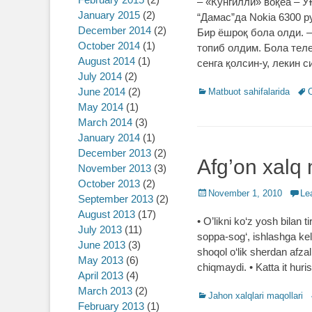
– «Кўнгилли» воқеа – 
January 2015
(2)
“Дамас”да Nokia 6300 
December 2014
(2)
Бир ёшроқ бола олди. 
October 2014
(1)
топиб олдим. Бола тел
August 2014
(1)
сенга қолсин-у, лекин 
July 2014
(2)
June 2014
(2)
Categories
Matbuot sahifalarida
Tag
O
May 2014
(1)
March 2014
(3)
January 2014
(1)
December 2013
(2)
Afg’on xalq 
November 2013
(3)
October 2013
(2)
Posted
November 1, 2010
Le
September 2013
(2)
on
August 2013
(17)
• O’likni ko‘z yosh bilan 
July 2013
(11)
soppa-sog‘, ishlashga kel
June 2013
(3)
shoqol o‘lik sherdan afza
May 2013
(6)
chiqmaydi. • Katta it huri
April 2013
(4)
March 2013
(2)
Categories
Jahon xalqlari maqollari
February 2013
(1)