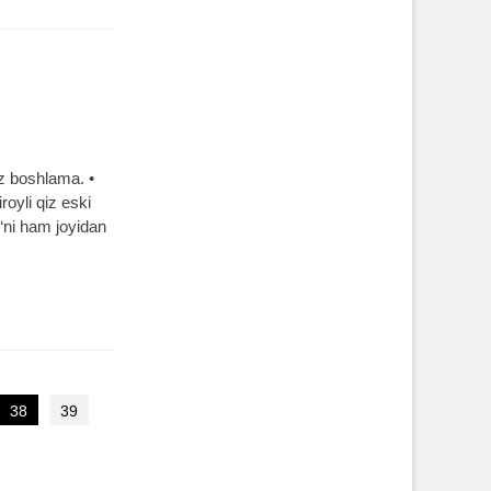
z boshlama. •
royli qiz eski
‘ni ham joyidan
38
39