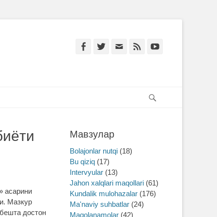
Facebook
Twitter
Email
Feed
YouTube
Search
биёти
Мавзулар
Bolajonlar nutqi
(18)
Bu qiziq
(17)
Intervyular
(13)
Jahon xalqlari maqollari
(61)
 асарини
Kundalik mulohazalar
(176)
и. Мазкур
Ma'naviy suhbatlar
(24)
 бешта достон
Maqolanamolar
(42)