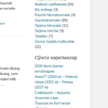
 бошлаб
Matbuot sahifalarida
(93)
ши онлайн
My writings
(3)
Rasmli hikmatnomalar
(4)
Sayohatnomalar
(89)
ати
Tarjima hikoyalar
(11)
Tarjima she'rlar
(9)
Tatabbu'
(7)
Ziyouz haqida matbuotda
(22)
Сўнгги киритмалар
2026 йили ўқиган
etin tilining
китобларим
qilsang, seni
Анна77 (3303 м) – Номсиз
qlari tolib
чўққи (3321 м) – Реваш
 …
(3227 м)
Сафедшох – мудҳиш
гўзаллик сари
Тошгаза ва Каттагаза