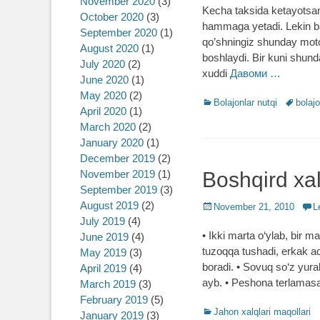
November 2020
(3)
Kecha taksida ketayotsam 
October 2020
(3)
hammaga yetadi. Lekin ba’z
September 2020
(1)
qo’shningiz shunday moto
August 2020
(1)
boshlaydi. Bir kuni shunday
July 2020
(2)
xuddi
Давоми …
June 2020
(1)
May 2020
(2)
Categories
Bolajonlar nutqi
Tags
bolaj
April 2020
(1)
March 2020
(2)
January 2020
(1)
December 2019
(2)
November 2019
(1)
Boshqird xal
September 2019
(3)
August 2019
(2)
Posted
November 21, 2010
L
July 2019
(4)
on
• Ikki marta o‘ylab, bir 
June 2019
(4)
tuzoqqa tushadi, erkak ada
May 2019
(3)
boradi. • Sovuq so‘z yur
April 2019
(4)
ayb. • Peshona terlama
March 2019
(3)
February 2019
(5)
Categories
Jahon xalqlari maqollari
January 2019
(3)