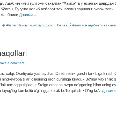
ди. Адабиётимиз гултожи саналган “Хамса”га у ёзилган даврдан
 бўлган. Бугунга келиб ахборот технологияларининг ривож топи
ё манбаини
Давоми …
Tags
Alisher Navoiy
,
www.ziyouz.com
,
Xamsa
,
Ўзбекистон адабиёти ва санъ
aqollari
eave a comment
 xalqi. Osetiyada yashaydilar. Osetin etnik guruhi tarkibiga kiradi. Os
bi hind-evropa tillari oilasining eron guruhiga kiradi. • Bo‘riga yaxshilik 
o‘lak tomoqqa tiqiladi. • Stolga ortiqcha ovqat qo‘yganing bilan uning oyo
tayog‘ing kun kelib o‘g‘lingga kerak bo‘lib qoladi. • O’ng ko‘z
Давоми