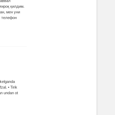
 аввал
ғироқ қилдим.
ан, мен уни
, телефон
a kelganda
al. • Tirik
an undan ot