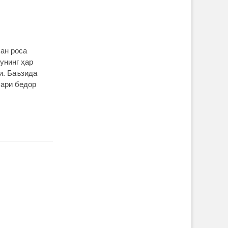
ан роса
унинг ҳар
и. Баъзида
лари бедор