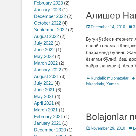
February 2023
(2)
January 2023
(1)
Алишер Нав
December 2022
(2)
October 2022
(4)
Posted
December 14, 2010
3
September 2022
(2)
on
August 2022
(2)
Бугун ўзбек интернети
July 2022
(1)
онлайн оламга тўлиқ ж
June 2022
(1)
баҳраманд бўлинг: Жам
May 2022
(2)
ёзилган бўлиб, беш дос
March 2022
(2)
ҳайратланиши»). Асар 7
January 2022
(3)
August 2021
(3)
Categories
Kundalik mulohazalar
Ta
July 2021
(4)
Iskandariy
,
Xamsa
June 2021
(6)
May 2021
(4)
April 2021
(4)
March 2021
(1)
Bolajonlar n
February 2021
(1)
January 2021
(1)
Posted
November 29, 2010
L
December 2020
(1)
on