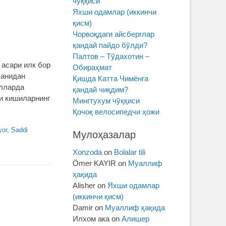
чўққиси
Яхши одамлар (иккинчи
қисм)
Чорвоқдаги айсберглар
қандай пайдо бўлди?
Палтов – Тўдахотин –
 асари илк бор
Обираҳмат
шанидан
Қишда Катта Чимёнга
илларда
қандай чиқдим?
ши кишиларнинг
Мингтухум чўққиси
Қочоқ велосипедчи ҳожи
yor
,
Saddi
Мулоҳазалар
Xonzoda
on
Bolalar tili
Ömer KAYIR
on
Муаллиф
ҳақида
Alisher
on
Яхши одамлар
(иккинчи қисм)
Damir
on
Муаллиф ҳақида
Илхом ака
on
Алишер