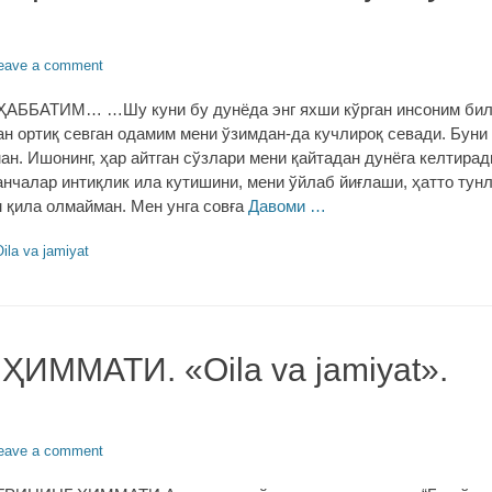
eave a comment
АББАТИМ… …Шу куни бу дунёда энг яхши кўрган инсоним бил
н ортиқ севган одамим мени ўзимдан-да кучлироқ севади. Буни 
н. Ишонинг, ҳар айтган сўзлари мени қайтадан дунёга келтирад
анчалар интиқлик ила кутишини, мени ўйлаб йиғлаши, ҳатто тун
 қила олмайман. Мен унга совға
Давоми …
s
ila va jamiyat
ИММАТИ. «Oila va jamiyat».
eave a comment