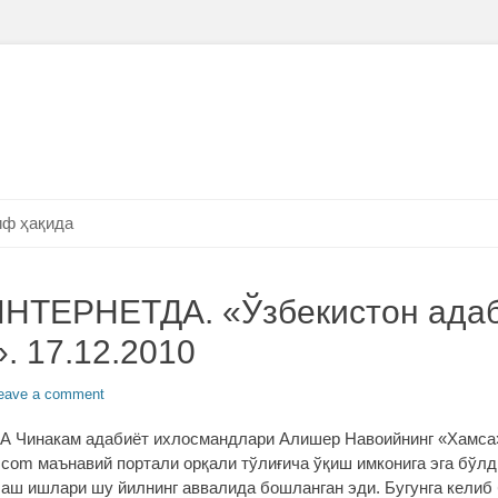
ф ҳақида
НТЕРНЕТДА. «Ўзбекистон ада
. 17.12.2010
eave a comment
Чинакам адабиёт ихлосмандлари Алишер Навоийнинг «Хамса»
.com маънавий портали орқали тўлиғича ўқиш имконига эга бўлд
лаш ишлари шу йилнинг аввалида бошланган эди. Бугунга келиб